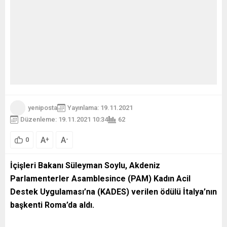
yeniposta
Yayınlama: 19.11.2021
Düzenleme: 19.11.2021 10:34
62
A
A
+
-
0
İçişleri Bakanı Süleyman Soylu, Akdeniz
Parlamenterler Asamblesince (PAM) Kadın Acil
Destek Uygulaması’na (KADES) verilen ödülü İtalya’nın
başkenti Roma’da aldı.