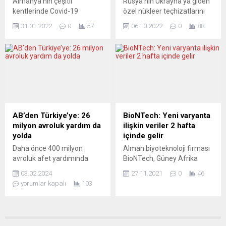
Almanya’nın çeşitli
Rusya’nın Ukrayna’ya giden
olan maske takma
kentlerinde Covid-19
özel nükleer teçhizatlarını
zorunluluğunun sona
önlemlerine ve aşı
taşıyan bir trene ait olduğu
ereceği bildirildi....
31.01.2022
0
57
06.10.2022
0
88
zorunluluğuna karşı
iddia ediliyor. Uzmanlara
protesto gösterileri
göre Putin, nükleer silah
düzenlendi. Alman
kullanma tehditlerini daha
basınında yer alan haberlere
da ilerletme niyetinde.
göre, Baden-Württemberg
Rusya bir yandan da Güney
eyaletinin Reutlingen ve
ve Doğu Ukrayna’da aldığı
Freiburg kentlerinde toplam
yeni askeri yenilgileri
4 bin 500 kişi hükümetin
hazmetmekle meşgul.
Covid-19 salgınıyla
Avrupa basını, Moskova’nın
AB’den Türkiye’ye: 26
BioNTech: Yeni varyanta
mücadelede aldığı önlemleri
tehditlerini tartışıyor.
milyon avroluk yardım da
ilişkin veriler 2 hafta
ve aşı zorunluğu getirilme
AVVENIRE...
yolda
içinde gelir
planlanlarını protesto etti.
Daha önce 400 milyon
Alman biyoteknoloji firması
Leipzig polisi tarafından
avroluk afet yardımında
BioNTech, Güney Afrika
yapılan açıklamada,
bulunan Avrupa Birliği (AB)
Cumhuriyeti ile Botsvana’da
Leipzig’de Covid-19...
03.02.2024
27.11.2021
0
46
6 Şubat depremlerinden
görülen Covid-19 varyantı
yorumlar kapalı
103
etkilenen mültecilere ve
üzerinde araştırmalara
bölge halkına destek için
başlandığını ve mevcut
Türkiye’ye 26 milyon avro
aşıda yeni bir ayarlama
verecek. AB, bu yeni fon
gerekip gerekmediğini tespit