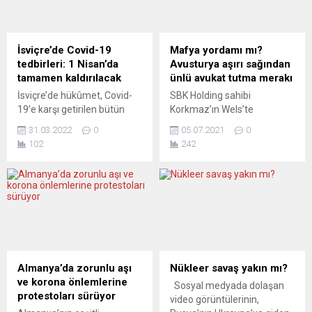
İsviçre’de Covid-19
Mafya yordamı mı?
tedbirleri: 1 Nisan’da
Avusturya aşırı sağından
tamamen kaldırılacak
ünlü avukat tutma merakı
İsviçre’de hükûmet, Covid-
SBK Holding sahibi
19’e karşı getirilen bütün
Korkmaz’ın Wels’te
tedbirlerin 1 Nisan’dan
tutukluluk kararının ardından
31.03.2022
0
05.07.2021
0
itibaren kaldırılacağını
savunmanlarına yönelik
102
242
duyurdu. Bakanlar Kurulu
sorular ortaya çıktı. Viyanalı
toplantısının ardından
yayıncı Birol Kılıç, Korkmaz’ın
yapılan yazılı açıklamada, 16
Avusturyalı ve “aşırı sağcı”
Şubat’ta Covid-19
yeni avukatıyla ilgili bir
yasaklarının birçoğunun
ayrıntıya dikkat çekti.
sonlanmasıyla başlayan
Avusturya’nın Wels kentinde
normalleşme sürecinin
ABD’nin talebiyle gözaltına
cuma günü itibariyle
alınan ve Türkiye’ye iade
tamamlanacağı, bu
edilmek istediği belirtilen
Almanya’da zorunlu aşı
Nükleer savaş yakın mı?
kapsamda toplu taşıma
Sezgin Baran Korkmaz’ın 5
ve korona önlemlerine
Sosyal medyada dolaşan
araçları ve sağlık
Ağustos’a kadar tutuklu
protestoları sürüyor
video görüntülerinin,
merkezlerinde halen geçerli
kalacağı,...