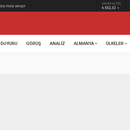
GRAM ALTIN
sta mola veriyor
6.552,32
DUYURU
GÖRÜŞ
ANALİZ
ALMANYA
ÜLKELER