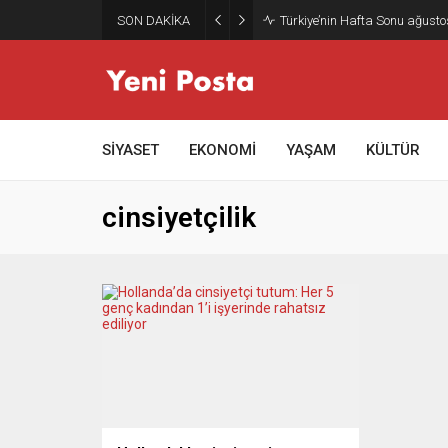
SON DAKİKA
Türkiye’nin Hafta Sonu ağusto
SİYASET
EKONOMİ
YAŞAM
KÜLTÜR
cinsiyetçilik