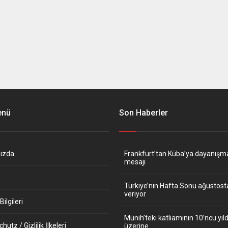
enü
Son Haberler
ızda
Frankfurt’tan Küba’ya dayanışm
mesajı
Türkiye’nin Hafta Sonu ağustos
veriyor
ilgileri
Münih’teki katliamının 10’ncu y
utz / Gizlilik İlkeleri
üzerine