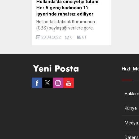
Hollanda’da cinsiyetçi tutum:
Her 5 genç kadından 1’i
işyerinde rahatsız ediliyor
Hollanda İstatistik Kurumunun
(CBS) paylaştığı verilere göre,
2021’de ülkedeki her 5 genç
20.04.2022
0
81
kadından 1’i, iş yerlerinde “rahatsız
edici cinsel davranışa” maruz kaldı.
Hollanda İstatistik Kurumu, 15-25
yaş çalışan 50 bin genç kadın ve
erkeğe yapılan, “ulusal çalışma
Hızlı M
şartları araştırması”nın sonuçlarına
ilişkin yazılı açıklama yaptı.
Açıklamada, 2021 yılına ait verilere...
Hakkım
Künye
Medya B
Datensch