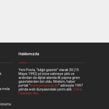
Hakkımızda
Yeni Posta, “kâğıt gazete” olarak 30 (15
a
Mayıs 1992) yıl önce sahneye çıktı ve
ardından da dijital alanda ilk yayına giren
gazetelerden biri oldu. Nitekim, haber
portalı “
www.yeniposta.de
” adresiyle 1997
ta mola
yılında web dünyasındaki yerini aldı.
Daha
Fazlasını Oku
ıldönümü