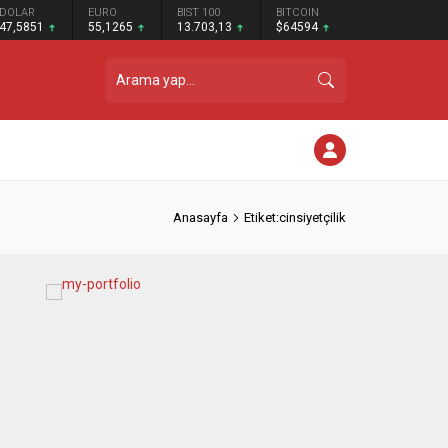
DOLAR
EURO
BIST 100
BITCOIN
47,5851
55,1265
13.703,13
$64594
Anasayfa
Etiket:cinsiyetçilik