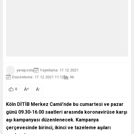
yeniposta
Yayınlama: 17.12.2021
Düzenleme: 17.12.2021 11:12
96
A
A
+
-
0
Köln DİTİB Merkez Camii’nde bu cumartesi ve pazar
günü 09.30-16.00 saatleri arasında koronavirüse karşı
aşı kampanyası düzenlenecek. Kampanya
çerçevesinde birinci, ikinci ve tazeleme aşıları