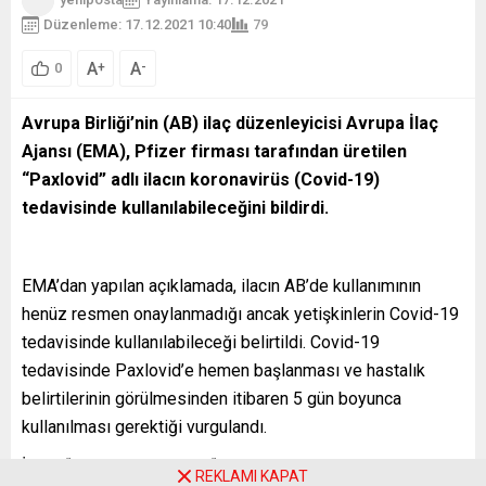
Düzenleme: 17.12.2021 10:40
79
A
A
+
-
0
Avrupa Birliği’nin (AB) ilaç düzenleyicisi Avrupa İlaç
Ajansı (EMA), Pfizer firması tarafından üretilen
“Paxlovid” adlı ilacın koronavirüs (Covid-19)
tedavisinde kullanılabileceğini bildirdi.
EMA’dan yapılan açıklamada, ilacın AB’de kullanımının
henüz resmen onaylanmadığı ancak yetişkinlerin Covid-19
tedavisinde kullanılabileceği belirtildi. Covid-19
tedavisinde Paxlovid’e hemen başlanması ve hastalık
belirtilerinin görülmesinden itibaren 5 gün boyunca
kullanılması gerektiği vurgulandı.
İlacın “PF-07321332” ve “ritonavir” olarak adlandırılan iki
REKLAMI KAPAT