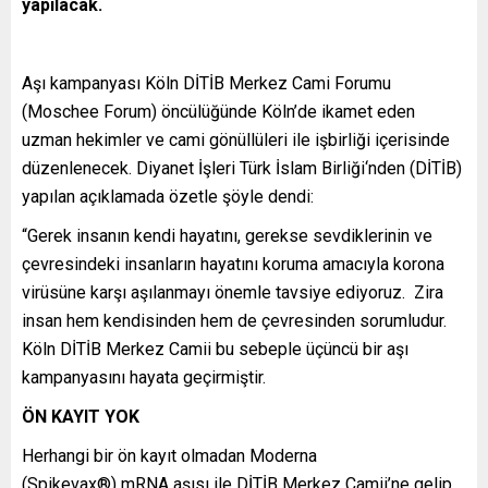
yapılacak.
Aşı kampanyası Köln DİTİB Merkez Cami Forumu
(Moschee Forum) öncülüğünde Köln’de ikamet eden
uzman hekimler ve cami gönüllüleri ile işbirliği içerisinde
düzenlenecek. Diyanet İşleri Türk İslam Birliği‘nden (DİTİB)
yapılan açıklamada özetle şöyle dendi:
“Gerek insanın kendi hayatını, gerekse sevdiklerinin ve
çevresindeki insanların hayatını koruma amacıyla korona
virüsüne karşı aşılanmayı önemle tavsiye ediyoruz. Zira
insan hem kendisinden hem de çevresinden sorumludur.
Köln DİTİB Merkez Camii bu sebeple üçüncü bir aşı
kampanyasını hayata geçirmiştir.
ÖN KAYIT YOK
Herhangi bir ön kayıt olmadan Moderna
(Spikevax®) mRNA aşısı ile DİTİB Merkez Camii’ne gelip