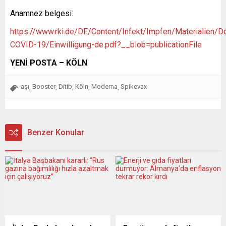
Anamnez belgesi:
https://www.rki.de/DE/Content/Infekt/Impfen/Materialien/
COVID-19/Einwilligung-de.pdf?__blob=publicationFile
YENİ POSTA – KÖLN
aşı
Booster
Ditib
Köln
Moderna
Spikevax
,
,
,
,
,
Benzer Konular