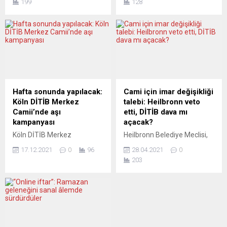
199
128
gösteren DİTİB Fatih Camii
Cankurt seçildi. Kuzey
ile Yunus Emre Camii Kuran
Bavyera Diyanet İşleri Türk
kursu öğrencileri, din
İslam Birliği başkanlığına
görevlisi Dilek Pürçek
seçilen Uğur Cankurt, kamu
rehberliğinde başlattıkları
tüzel kişiliği statüsü
etkinlik kapsamında bez
kazanmak için çalışmaların
çanta yaparak farkındalık
yoğunlaştırılacağını bildirdi.
oluşturdular. Etkinlik
Görev süresi içerisinde din
kapsamında atölye
hizmetleri yanında sosyal,
Hafta sonunda yapılacak:
Cami için imar değişikliği
çalışması yapan öğrenciler,
gençlik ve kadın çalışmaları
Köln DİTİB Merkez
talebi: Heilbronn veto
çevreyi korumak adına
ile İslam din dersi, manevi...
Camii’nde aşı
etti, DİTİB dava mı
fikirlerini çantaların
kampanyası
açacak?
üzerlerine...
Köln DİTİB Merkez
Heilbronn Belediye Meclisi,
Camii’nde bu cumartesi ve
şehir merkezinde yeni bir
17.12.2021
0
96
28.04.2021
0
pazar günü 09.30-16.00
cami inşaatı için talep ettiği
203
saatleri arasında
imar değişikliği talebine
koronavirüse karşı aşı
onay vermedi. Hıristiyan
kampanyası düzenlenecek.
Demokrat Birlik (CDU) parti,
Kampanya çerçevesinde
Hür Demokrat Parti (FDP),
birinci, ikinci ve tazeleme
Sol Parti ve sağ popülist
aşıları yapılacak. Aşı
AfD’li (Almanya için
kampanyası Köln DİTİB
Alternatif) meclis üyeleri,