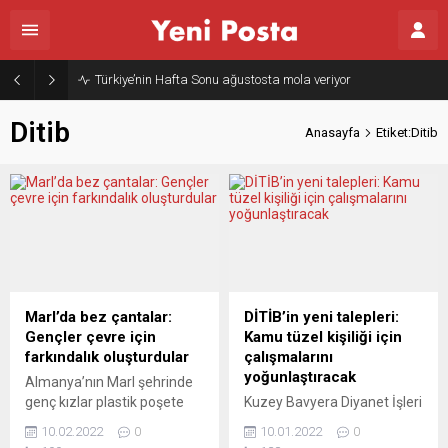
Türkiye’nin Hafta Sonu ağustosta mola veriyor
Ditib
Anasayfa
Etiket:Ditib
Marl’da bez çantalar:
DİTİB’in yeni talepleri:
Gençler çevre için
Kamu tüzel kişiliği için
farkındalık oluşturdular
çalışmalarını
yoğunlaştıracak
Almanya’nın Marl şehrinde
genç kızlar plastik poşete
Kuzey Bavyera Diyanet İşleri
karşı bez çanta dikiyorlar.
Türk İslam Birliği (DİTİB)
10.02.2022
0
10.01.2022
0
Marl şehrinde faaliyet
eyalet başkanlığına Uğur