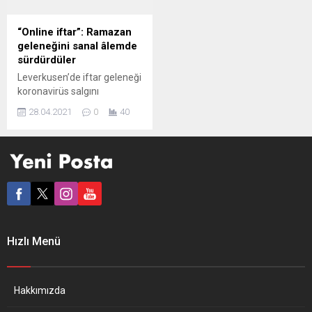
Merkez Cami Forumu
imar değişikliği önerisine ret
(Moschee Forum)
oyu verirken Almanya
“Online iftar”: Ramazan
öncülüğünde Köln’de ikamet
Sosyal Demokrat Partisi
geleneğini sanal âlemde
eden uzman hekimler ve
(SPD) ile Birlik’90...
sürdürdüler
cami gönüllüleri ile işbirliği
Leverkusen’de iftar geleneği
içerisinde düzenlenecek.
koronavirüs salgını
Diyanet İşleri...
nedeniyle internet
28.04.2021
0
40
üzerinden çevrimiçi (online)
yapıldı. Koronavirüs
sebebiyle ramazanda bir
araya gelemeyen Diyanet
İşleri Türk İslam Birliği’ne
(DİTİB) bağlı Leverkusen
Mimar Sinan Camii
öğrencileri, “online iftar
sofrasında” buluştu. Mimar
Hızlı Menü
Sinan Camii eğitim ve proje
sorumlusu Ömer Karabıyık
tarafından düzenlenen iftar
sofrası, çocuklar evlerinden
Hakkımızda
online bağlantısı...