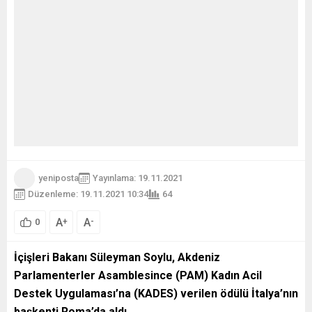
yeniposta
Yayınlama: 19.11.2021
Düzenleme: 19.11.2021 10:34
64
A
A
+
-
0
İçişleri Bakanı Süleyman Soylu, Akdeniz
Parlamenterler Asamblesince (PAM) Kadın Acil
Destek Uygulaması’na (KADES) verilen ödülü İtalya’nın
başkenti Roma’da aldı.