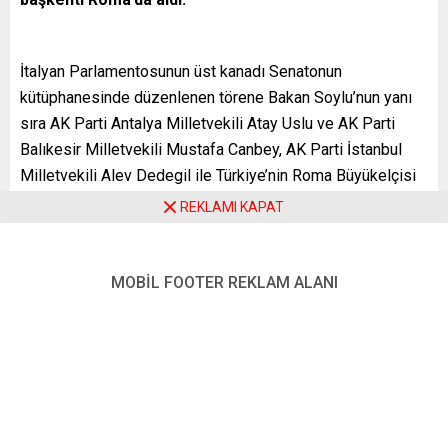
İtalyan Parlamentosunun üst kanadı Senatonun
kütüphanesinde düzenlenen törene Bakan Soylu’nun yanı
sıra AK Parti Antalya Milletvekili Atay Uslu ve AK Parti
Balıkesir Milletvekili Mustafa Canbey, AK Parti İstanbul
Milletvekili Alev Dedegil ile Türkiye’nin Roma Büyükelçisi
Ömer Gücük katıldı.
REKLAMI KAPAT
PAM tarafından, İçişleri Bakanlığınca kadınların risk ve
tehdit anlarında ihbarda bulunmaları ve kolluk kuvvetlerini
MOBİL FOOTER REKLAM ALANI
olay yerine yönlendirmeleri amacıyla 2018’de kullanıma
sunulan KADES’e “yeni tip koronavirüs (Covid-19)
salgınında ulusal yardım hatları ve akıllı telefon
uygulamalarıyla aile içi şiddetle mücadele” kapsamında
verilen ödülü, Bakan Soylu düzenlenen törenle aldı.
İçişleri Bakanı Soylu, ödül töreninden sonra Türk basın