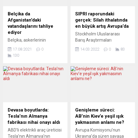
büyüyor.TURUN SANOMAT
kazandı. Seçime katılım,
(Finlandiya)Toplumun
Lazio’da yüzde 37,2 ve
Belçika da
SIPRI raporundaki
tehlike altındaki zayıf
Lombardiya’da yüzde 41,6
Afganistan’daki
gerçek: Silah ithalatında
noktalarıTurun Sanomat, bir
ile...
vatandaşlarını tahliye
en büyük artış Avrupa’da
barajın havaya uçurulmasını
ediyor
Stockholm Uluslararası
topluma yönelik...
Belçika, askerlerinin
Barış Araştırmaları
ardından Afganistan’daki
Enstitüsü (SIPRI), küresel
17.08.2021
0
14.03.2022
0
83
vatandaşlarının da ülkeye
silah transferine ilişkin yeni
130
dönüşünü sağlıyor. Belçika
araştırmasında, küresel
Dışişleri Bakanı Sophie
silah ticaretinin göreli bir
Wilmes, Twitter hesabından
düşüş içinde olduğunu,
yaptığı açıklamada, yaklaşık
ancak son 5 yılda silah
100 Belçikalı ile Afgan aile
ithalatında en büyük artışın
üyelerinden oluşan bir
Avrupa’da görüldüğünü
grubun ülkeden ayrılmak
belirtti. Küresel güvenlik
istediklerini belirttiğini
üzerine çalışan SIPRI
duyurdu. Wilmes, 4 askeri
tarafından yayımlanan
Devasa boyutlarda:
Genişleme süreci:
uçağın en kısa sürede
rapora göre, 2017-2021’de
Tesla’nın Almanya
AB’nin Kiev’e yeşil ışık
tahliye operasyonu için
küresel olarak silah ithalatı
fabrikası nihai onayı aldı
yakmasının anlamı ne?
Kabil’e doğru yola çıkacağını
önceki 5 yıla...
ABD’li elektrikli araç üreticisi
Avrupa Komisyonu’nun
bildirdi. Savunma Bakanı...
Tesla’nın Almanya’nın
Ukrayna’da süren savaşa