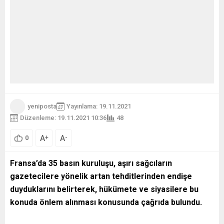
yeniposta
Yayınlama: 19.11.2021
Düzenleme: 19.11.2021 10:36
48
A
A
+
-
0
Fransa’da 35 basın kuruluşu, aşırı sağcıların
gazetecilere yönelik artan tehditlerinden endişe
duyduklarını belirterek, hükümete ve siyasilere bu
konuda önlem alınması konusunda çağrıda bulundu.