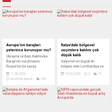
Avrupa’nın barajları
İtalya’daki bölgesel
yeterince korunuyor mu?
seçimlere katılım çok
düşük kaldı
Ukrayna ve Batı, Kakhovka
Barajı’nın vurulmasını
İtalya’nın en büyük iki
Rusya’nın bir savaş
bölgesi olan Lombardiya ve
operasyonu, bunun
Lazio’da, pazar ve pazartesi
11.06.2023
15.02.2023
0
75
sonucunda oluşan yıkımı da
günleri bölgesel seçimler
yorumlar kapalı
103
bir saldırı eylemi olarak
yapıldı. Yeni hükümetin
görmeye devam ediyor.
ulusal düzeydeki iktidarının
Rusya’ya komşu ülkelerde
ilk 100 günü sonrasında
ise kendi barajlarının ve
sınav niteliğindeki seçimleri,
diğer kritik altyapıların
Lombardiya’da yüzde 54,4
yeterince korunmuyor
ve Lazio’da yüzde 52,1 oy
olabileceğine dair endişeler
oranıyla sağ koalisyon