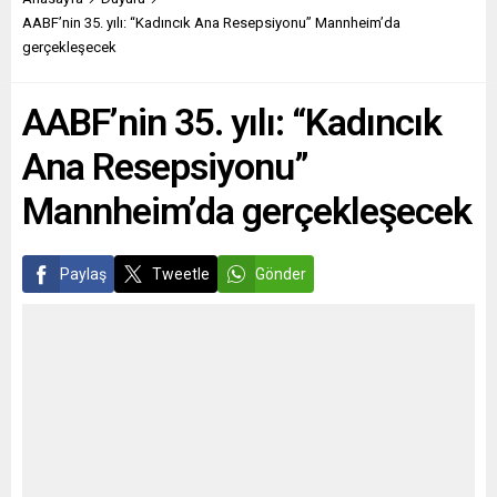
salgınında son durumu
289 kişi ve 70 kuruluş kaldığı
AABF’nin 35. yılı: “Kadıncık Ana Resepsiyonu” Mannheim’da
değerlendirdi. Kluge, virüsün
belirtildi. Yaptırımlar
gerçekleşecek
kıta genelinde 25 ülkede
dahilinde varlıkların
yayıldığını belirterek şimdiye
dondurulması ve seyahat
AABF’nin 35. yılı: “Kadıncık
kadar doğrulanan 1600’den
yasağı bulunuyor.
fazla...
Suriye’de,...
Ana Resepsiyonu”
Mannheim’da gerçekleşecek
Paylaş
Tweetle
Gönder