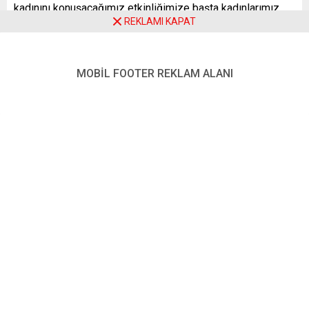
kadınını konuşacağımız etkinliğimize başta kadınlarımız
REKLAMI KAPAT
olmak üzere, tüm canlarımızı davet ediyoruz” ifadesine yer
verildi.
MOBİL FOOTER REKLAM ALANI