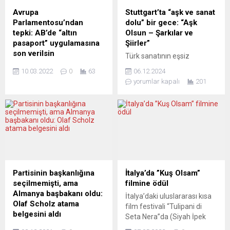
Avrupa
Stuttgart’ta “aşk ve sanat
Parlamentosu’ndan
dolu” bir gece: “Aşk
tepki: AB’de “altın
Olsun – Şarkılar ve
pasaport” uygulamasına
Şiirler”
son verilsin
Türk sanatının eşsiz
Avrupa Parlamentosu (AP)
melodileri ve şiirsel
10.03.2022
0
63
06.12.2024
milletvekilleri, “altın
dokunuşları, Stuttgart’ta
yorumlar kapalı
201
pasaport” olarak bilinen
düzenlenecek olan “Aşk
yatırım karşılığı vatandaşlık
Olsun – Şarkılar ve Şiirler”
uygulamasının Avrupa Birliği
etkinliği ile sanatseverlerle
(AB) ülkelerinde
buluşuyor. Tiyatro
yasaklanmasını talep eden
Diyalog’un katkılarıyla
raporu kabul etti. Rapor,
gerçekleşecek bu özel
12’ye karşı 595
etkinlik, 13 Aralık 2024 cuma
milletvekilinin oyuyla kabul
akşamı, Bruckwiesenweg 10
edildi. Raporun yasal süreç
adresindeki
Partisinin başkanlığına
İtalya’da ”Kuş Olsam”
başlatacak olması nedeniyle
Arbeiterbildungszentrum e.
seçilmemişti, ama
filmine ödül
AB Komisyonu’nun altın
V.’de düzenlenecek. Geceye,
Almanya başbakanı oldu:
İtalya’daki uluslararası kısa
pasaport uygulamasıyla ilgili
güçlü sesi ve yorumlarıyla
Olaf Scholz atama
film festivali “Tulipani di
yeni bir yasal düzenleme
tanınan solist Funda Banaz
belgesini aldı
Seta Nera”da (Siyah İpek
teklifi hazırlaması
damga vuracak....
Federal Meclis’te ilk turda
Laleler) yönetmenliğini