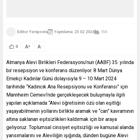
Editor Yeniposta
Yayınlama: 23.02.2024
150
A
A
+
-
0
Almanya Alevi Birlikleri Federasyonu’nun (AABF) 35. yılında
bir resepsiyon ve konferans düzenliyor. 8 Mart Dünya
Emekçi Kadınlar Günü dolayısıyla 9 – 10 Mart 2024
tarihinde “Kadıncık Ana Resepsiyonu ve Konferansı” için
Mannheim Cemevi’nde gerçekleşecek buluşmayla ilgili
yapılan açıklamada “Alevi öğretisinin özü olan eşitliği
yaşayabilmenin yollarını birlikte aramak ve “can” kavramının
altına saklanan eşitsizlikleri kaldırmak için bir araya
geliyoruz. Toplumsal cinsiyet eşitsizliği ve kamusal alanda
yansımalarını ve Aleviliğin ışığında, dünden bugüne Alevi