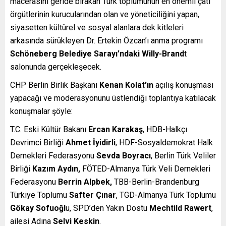
macerasını geride bırakan Türk toplumunun en önemli çatı
örgütlerinin kurucularından olan ve yöneticiliğini yapan,
siyasetten kültürel ve sosyal alanlara dek kitleleri
arkasında sürükleyen Dr. Ertekin Özcan’ı anma programı
Schöneberg Belediye Sarayı’ndaki Willy-Brand
t
salonunda gerçekleşecek.
CHP Berlin Birlik Başkanı
Kenan Kolat’ın
açılış konuşması
yapacağı ve moderasyonunu üstlendiği toplantıya katılacak
konuşmalar şöyle:
T.C. Eski Kültür Bakanı
Ercan Karakaş
, HDB-Halkçı
Devrimci Birliği
Ahmet İyidirli
, HDF-Sosyaldemokrat Halk
Dernekleri Federasyonu
Sevda Boyracı
, Berlin Türk Veliler
Birliği
Kazım Aydın,
FÖTED-Almanya Türk Veli Dernekleri
Federasyonu
Berrin Alpbek,
TBB-Berlin-Brandenburg
Türkiye Toplumu
Safter Çınar
, TGD-Almanya Türk Toplumu
Gökay Sofuoğl
u, SPD’den Yakın Dostu
Mechtild Rawert
,
ailesi Adına
Selvi Keskin
.