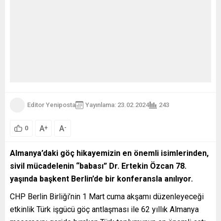
Editor Yeniposta
Yayınlama: 23.02.2024
243
A
A
+
-
0
Almanya’daki göç hikayemizin en önemli isimlerinden,
sivil mücadelenin “babası” Dr. Ertekin Özcan 78.
yaşında başkent Berlin’de bir konferansla anılıyor.
CHP Berlin Birliği’nin 1 Mart cuma akşamı düzenleyeceği
etkinlik Türk işgücü göç antlaşması ile 62 yıllık Almanya