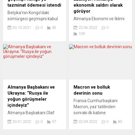
partililer tarafından
için girişimlerin
tazminat ödemesi istendi
ekonomik saldırı olarak
karşılanan
desteklenmesine devam...
görüyor
Belçika’nın Kongo’daki
Karamollaoğlu’na, Saadet
sömürgeci geçmişini kabul
Almanya Ekonomi ve İklimi
Avrupa Münih Bölgesi Kadın
etmesi ve bu ülkeye maddi
Koruma Bakanı Robert
Kolları tarafından bir hediye
30.10.2021
0
93
22.06.2022
0
tazminat ödemesi gerektiği
Habeck, Rusya’nın teknik
takdim edildi. Saadet...
109
belirtildi. ABD’de geçen yıl
sorunlar gerekçesiyle Kuzey
George Floyd adlı siyahinin
Akım boru hattı üzerinden
polis tarafından
Avrupa’ya doğalgaz
öldürülmesinin ardından
sevkıyatında kesinti
Belçika’da başlayan
yapmasını “ekonomik
protestolar sonrası
saldırı” olarak değerlendirdi.
oluşturulan komisyon,
Habeck, Alman Sanayi Günü
ülkenin 1885-1960
kapsamında düzenlenen
arasındaki sömürgeci
toplantıda, Rus enerji şirketi
Almanya Başbakanı ve
Macron ve bolluk
dönemini inceledi.
Gazprom’un teknik sorunlar
Ukrayna: “Rusya ile
devrinin sonu
Komisyonunun nihai
nedeniyle Kuzey Akım boru
yoğun görüşmeler
Fransa Cumhurbaşkanı
raporunda, Belçika’nın
hattı üzerinden Avrupa’ya
içindeyiz”
Macron, yaz tatilinden
Kongo’ya tazminat ödemesi
doğalgaz sevkıyatında
Almanya Başbakanı Olaf
sonraki ilk kabine
gerektiği görüşü yer aldı.
kesintiye gitmesine...
Scholz, Rusya-Ukrayna
toplantısında, bolluk devrinin
681...
20.01.2022
0
57
02.09.2022
0
85
gerilimini çözmek için
sona ermek üzere olduğu
hükümet olarak Rusya ile
uyarısında bulundu ve daha