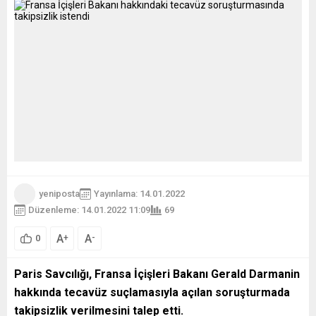
yeniposta
Yayınlama: 14.01.2022
Düzenleme: 14.01.2022 11:09
69
A
A
+
-
0
Paris Savcılığı, Fransa İçişleri Bakanı Gerald Darmanin
hakkında tecavüz suçlamasıyla açılan soruşturmada
takipsizlik verilmesini talep etti.