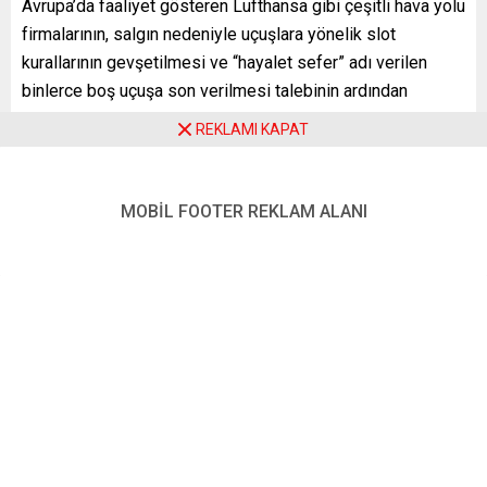
Avrupa’da faaliyet gösteren Lufthansa gibi çeşitli hava yolu
firmalarının, salgın nedeniyle uçuşlara yönelik slot
kurallarının gevşetilmesi ve “hayalet sefer” adı verilen
binlerce boş uçuşa son verilmesi talebinin ardından
Brüksel’de açıklamalarda bulundu.
REKLAMI KAPAT
Boş uçuşların ekonomiye ve çevreye zararlı olduğunu
vurgulayan Keersmaecker, salgının başından beri boş uçuş
MOBİL FOOTER REKLAM ALANI
yaşanmaması için çeşitli önlemler aldıklarını anlattı.
Keersmaecker, “Normal zamanlarda bir hava yolu firması
gelecek sezondaki haklarını korumak için slotların yüzde
80’ini kullanmak zorundadır. Salgının başında uçuş
sayısında ciddi bir düşüş olduğu için slot kullanım
gereksinimini tamamen kaldırdık. Bu oran daha sonra
kademeli biçimde yükseltildi ve halihazırda kış sezonu için
yüzde 50 oranında uygulanıyor” diye konuştu.
Mevcut slot kurallarının rezervasyon ve iptal sayıları gibi
çeşitli verilere dayandığını anlatan Keersmaecker, “Bu kış