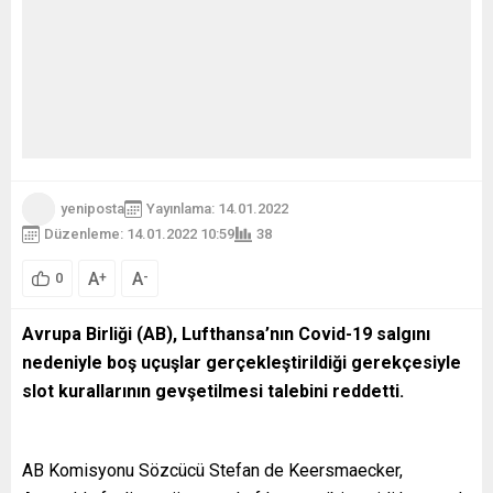
yeniposta
Yayınlama: 14.01.2022
Düzenleme: 14.01.2022 10:59
38
A
A
+
-
0
Avrupa Birliği (AB), Lufthansa’nın Covid-19 salgını
nedeniyle boş uçuşlar gerçekleştirildiği gerekçesiyle
slot kurallarının gevşetilmesi talebini reddetti.
AB Komisyonu Sözcücü Stefan de Keersmaecker,