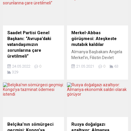
Saadet Partisi Genel
Merkel-Abbas
Başkanı: “Avrupa’daki
görüşmesi: Ateşkeste
vatandaşımızın
mutabık kaldılar
sorunlarına çare
Almanya Başbakanı Angela
üretilmeli”
Merkel’in, Filistin Devlet
Avrupa’da bir dizi temasta
Başkanı Mahmud Abbas ile
24.05.2022
0
21.05.2021
0
63
bulunan ve
telefonda görüştüğü
329
vatandaşlarımızın
bildirildi. Alman Hükümet
sorunlarını dinleyen Saadet
Sözcüsü Steffen Seibert’in
Partisi Genel Başkanı Temel
yaptığı yazılı açıklamaya
Karamollaoğlu, insanımızın
göre, Merkel ve Abbas
sorunlarının çözülmesi için
görüşmede, Ortadoğu’daki
Ankara’ya çağrıda bulundu.
mevcut gelişmeleri ele aldı.
Stuttgart Başkonsolos
Şansölye Merkel ve Filistin
Yardımcısı Nesimi Emci,
Devlet Başkanı Abbas, İsrail
Saadet Avrupa Başkanı
ve Filistinliler arasında hızlı
Belçika’nın sömürgeci
Rusya doğalgazı
Samet Sami Temel ve
bir ateşkesin sağlanması
geçmişi: Kongo’ya
azaltıyor: Almanya