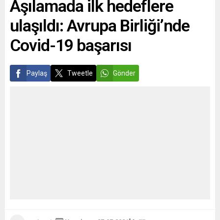
Aşılamada ilk hedeflere
değerlendirdi. Bölgedeki
gerilimin Ukrayna tarafından
ulaşıldı: Avrupa Birliği’nde
provoke edilmediğini
savunan Rinkevics, “Bu
Covid-19 başarısı
tamamen bir Rus işgalidir ve
Birleşmiş Milletler
sözleşmeleri...
Paylaş
Tweetle
Gönder