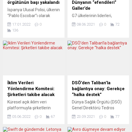
örgütünün başı yakalandı
Dünyanın “efendileri”
Galler’de
İspanya Ulusal Polisi, ülkenin
“Pablo Escobar”ı olarak
G7 ülkelerinin liderleri,
anılan uyuşturucu madde
koronavirüs (Covid-19)
17.01.2022
0
08.06.2021
0
72
kaçakçısının yakalandığını ve
salgınının başlamasından bu
136
örgütün çökertildiğini
yana ilk toplantılarını bu
duyurdu. Polis Teşkilatı’ndan
hafta sonunda yapacak.
yapılan yazılı açıklamada,
Gündem yüklü. Bu yıl 47’ncisi
“İspanya’nın en önde gelen
düzenlenecek G7 Zirvesi,
eroin kaçakçısı” olarak
İngiltere’nin ev sahipliğinde
bilinen ve Toledo kenti
Galler’e bağlı Cornwall’daki
yakınlarında arabasına
Carbis Koyu’nda 11-13
benzin aldığı sırada
Haziran’da
düzenlenen operasyonda
gerçekleştirilecek. Zirvede,
İklim Verileri
DSÖ’den Taliban’la
yakalanan kişinin,
devam eden salgın, küresel
Yönlendirme Komitesi:
bağlantıya onay: Gerekçe
Hollanda’dan getirttiği
jeopolitik riskler ve iklim
Şirketleri takibe alacak
“halka destek”
uyuşturucuları Madrid başta
değişikliği gibi önemli
Küresel açık iklim veri
Dünya Sağlık Örgütü (DSÖ)
olmak üzere ülkenin farklı...
başlıkların ele alınması
platformuyla şirketlerin
Genel Direktörü Tedros
bekleniyor....
iklimle ilgili eylemlerinin ve
Adhanom Ghebreyesus,
05.06.2022
0
67
23.09.2021
0
77
taahhütlerinin takibine
Afganistan’da Taliban
şeffaflık getirmeyi
liderliği ile ilişki kurmanın çok
hedefleyen İklim Verileri
önemli olduğuna inandığını