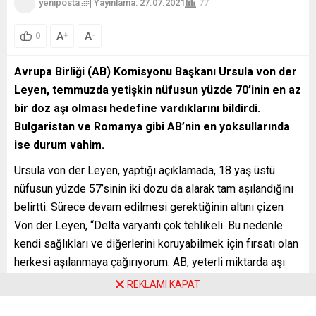
yeniposta
Yayınlama: 27.07.2021
77
A
A
+
-
0
Avrupa Birliği (AB) Komisyonu Başkanı Ursula von der
Leyen, temmuzda yetişkin nüfusun yüzde 70’inin en az
bir doz aşı olması hedefine vardıklarını bildirdi.
Bulgaristan ve Romanya gibi AB’nin en yoksullarında
ise durum vahim.
Ursula von der Leyen, yaptığı açıklamada, 18 yaş üstü
nüfusun yüzde 57’sinin iki dozu da alarak tam aşılandığını
belirtti. Sürece devam edilmesi gerektiğinin altını çizen
Von der Leyen, “Delta varyantı çok tehlikeli. Bu nedenle
kendi sağlıkları ve diğerlerini koruyabilmek için fırsatı olan
herkesi aşılanmaya çağırıyorum. AB, yeterli miktarda aşı
dağıtmaya devam edecek” ifadesini kullandı.
REKLAMI KAPAT
ÜYELER ARASI FARKLAR