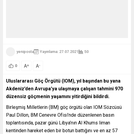
yeniposta
Yayınlama: 27.07.2021
50
A
A
+
-
0
Uluslararası Göç Örgütü (IOM), yıl başından bu yana
Akdeniz’den Avrupa’ya ulaşmaya çalışan tahmini 970
düzensiz göçmenin yaşamını yitirdiğini bildirdi.
Birleşmiş Milletlerin (BM) göç örgütü olan IOM Sözcüsü
Paul Dillon, BM Cenevre Ofisi’nde düzenlenen basın
toplantısında, pazar günü Libya’nın Al Khums liman
kentinden hareket eden bir botun battığını ve en az 57