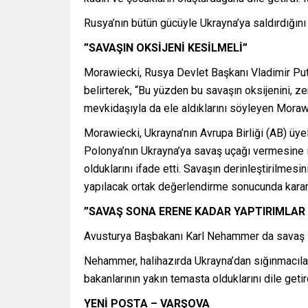
Rusya’nın bütün gücüyle Ukrayna’ya saldırdığını
”SAVAŞIN OKSİJENİ KESİLMELİ”
Morawiecki, Rusya Devlet Başkanı Vladimir Puti
belirterek, “Bu yüzden bu savaşın oksijenini, 
mevkidaşıyla da ele aldıklarını söyleyen Morawi
Morawiecki, Ukrayna’nın Avrupa Birliği (AB) üye
Polonya’nın Ukrayna’ya savaş uçağı vermesine 
olduklarını ifade etti. Savaşın derinleştirilmes
yapılacak ortak değerlendirme sonucunda kararla
”SAVAŞ SONA ERENE KADAR YAPTIRIMLAR 
Avusturya Başbakanı Karl Nehammer da savaş son
Nehammer, halihazırda Ukrayna’dan sığınmacıları
bakanlarının yakın temasta olduklarını dile getir
YENİ POSTA – VARŞOVA