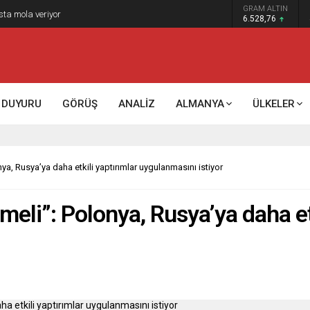
GRAM ALTIN
6.528,76
DUYURU
GÖRÜŞ
ANALİZ
ALMANYA
ÜLKELER
nya, Rusya’ya daha etkili yaptırımlar uygulanmasını istiyor
lmeli”: Polonya, Rusya’ya daha et