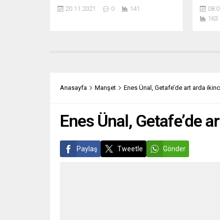
muhtemel yeni koalisyon
tehdit
20.11.2021
0
141
08.0
hükümetinden İttifak’ın nükleer
olduğu
163
caydırıcılık stratejisine bağlı kalmasını
(AB) 
istedi. Alman Atlantik Derneği’nden
geçmey
bir grup dış politika uzmanı, politikacı
milletv
ve gazeteciyle bir araya gelen Jens
aleyht
Stoltenberg burada yaptığı
edilen
konuşmada, “Hedefimiz, nükleer
demokr
silahlardan arınmış bir dünya, ancak
temel 
Anasayfa
Manşet
Enes Ünal, Getafe’de art arda ikin
başkalarında olduğu sürece NATO’da
tehditl
da...
duyuld
Enes Ünal, Getafe’de ar
Paylaş
Tweetle
Gönder