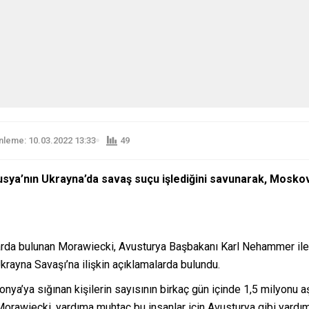
leme: 10.03.2022 13:33
49
ya’nın Ukrayna’da savaş suçu işlediğini savunarak, Moskov
larda bulunan Morawiecki, Avusturya Başbakanı Karl Nehammer il
krayna Savaşı’na ilişkin açıklamalarda bulundu.
ya’ya sığınan kişilerin sayısının birkaç gün içinde 1,5 milyonu aş
Morawiecki, yardıma muhtaç bu insanlar için Avusturya gibi yardım 