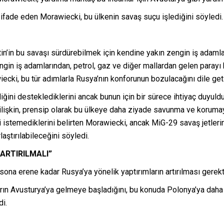
 ifade eden Morawiecki, bu ülkenin savaş suçu işlediğini söyledi.
n’in bu savaşı sürdürebilmek için kendine yakın zengin iş adamla
zengin iş adamlarından, petrol, gaz ve diğer mallardan gelen para
ecki, bu tür adımlarla Rusya’nın konforunun bozulacağını dile geti
liğini desteklediklerini ancak bunun için bir sürece ihtiyaç duyu
ilişkin, prensip olarak bu ülkeye daha ziyade savunma ve korum
ini istemediklerini belirten Morawiecki, ancak MiG-29 savaş jetle
ştırılabileceğini söyledi.
ARTIRILMALI”
a erene kadar Rusya’ya yönelik yaptırımların artırılması gerektiğ
n Avusturya’ya gelmeye başladığını, bu konuda Polonya’ya daha fa
di.