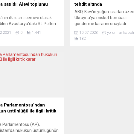
a satıldı: Alevi toplumu
tehdit altında
ABD, Kiev’in yoğun ısrarları üzer
’nın ilk resmi cemevi olarak
Ukrayna’ya misket bombası
dilen Avusturya’daki St. Pölten
gönderme kararını onayladı.
, Avusturya’da yayınlanan
Gönderilen misket bombalarını
2.2021
0
1.441
10.07.2023
yorumlar kapalı
 haber portalı Welg Medya’nın
değeri yaklaşık 800 milyon dola
182
ne göre, İslam Alevi teşkilatının
milyon avro) olarak belirlendi. M
 ve “türlü hileleri” sonucu
bombaları, yüksek miktarda
rı nedeniyle 10 Aralık 2021
patlamamış mühimmat içerme
de açık artırma yolu ile satıldı.
nedeniyle tartışmalı bir silah ol
’nın ilk resmi cemevi binası
bilinmektedir ve 100’den fazla 
t. Pölten Cemevi bahçesinde
tarafından yasaklanmıştır. Anc
Washington, Rusya’nın ilerleme
siviller için daha...
a Parlamentosu’ndan
n üstünlüğü ile ilgili kritik
a Parlamentosu (AP),
istan’da hukukun üstünlüğünün