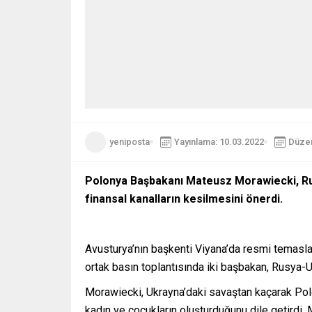
yeniposta
Yayınlama: 10.03.2022
Düzen
Polonya Başbakanı Mateusz Morawiecki, Rus
finansal kanalların kesilmesini önerdi.
Avusturya’nın başkenti Viyana’da resmi temas
ortak basın toplantısında iki başbakan, Rusya-U
Morawiecki, Ukrayna’daki savaştan kaçarak Polon
kadın ve çocukların oluşturduğunu dile getirdi. 