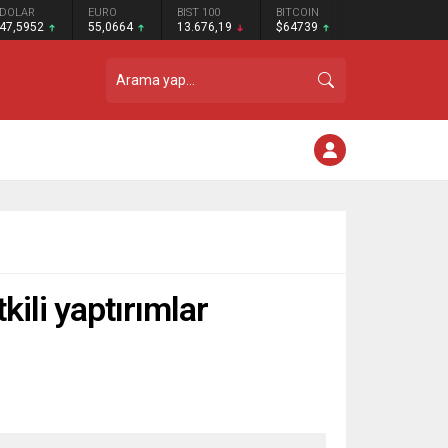
DOLAR
EURO
BIST 100
BITCOIN
47,5952
55,0664
13.676,19
$64739
kili yaptırımlar