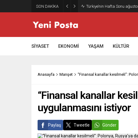
SON DAKİKA
SİYASET
EKONOMİ
YAŞAM
KÜLTÜR
Anasayfa
Manşet
“Finansal kanallar kesilmeli”: Polo
“Finansal kanallar kesi
uygulanmasını istiyor
Paylaş
Tweetle
Gönder