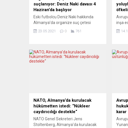
suçlanıyor: Deniz Naki davası 4
yoluyl
Haziran’da başlıyor
öfkeli
Eski futbolcu Deniz Naki hakkında
Avrupa
Almanya’da organize suç çetesi
inşa e
kurmak suçuyla hazırlanan iddianame
Cemevi
23.05.2021
0
761
14.1
kabul edildi. Davanın 4 Haziran’da
Türkçe
Aachen’da görülmeye başlayacağı
haberi
açıklandı. Almanya’da U21 Futbol Milli
“inadı”
Takımı, Türkiye’de de Amedspor’un
borçla
formalarını giyen eski futbolcu Deniz
tarihin
Naki hakkında kazanç sağlamak
Avrupa
amaçlı organize suç
olan S
çetesi kurmak, şantaj ve uyuşturucu
Hacı...
ticareti yapmak iddiasıyla Almanya’da
açılan dava...
NATO, Almanya’da kurulacak
Avrup
hükümetten istedi: “Nükleer
hukuku
caydırıcılığı destekle“
karar
NATO Genel Sekreteri Jens
Avrup
Stoltenberg, Almanya’da kurulacak
Yunan