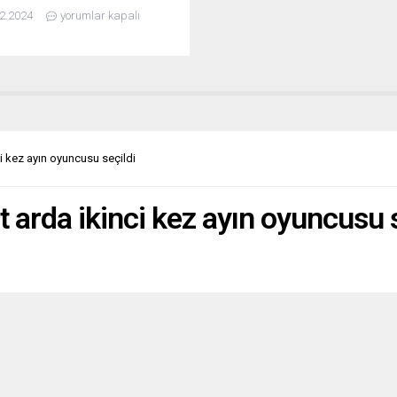
 edildiği yönünde ciddi endişeleri
2.2024
yorumlar kapalı
nu belirterek, Avrupa Birliği
Komisyonu’nu harekete
e çağırdı. AP Genel Kurulu’nda
ekillerinin 330 lehte, 254
e ve 26 çekimser oyuyla kabul
 kararda, Yunanistan’da
asi, hukukun üstünlüğü ve
haklara yönelik çok ciddi
ci kez ayın oyuncusu seçildi
ere ilişkin derin endişe
uğu...
t arda ikinci kez ayın oyuncusu 