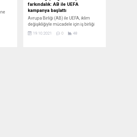
farkındalık: AB ile UEFA
kampanya başlattı
ine
Avrupa Birliği (AB) ile UEFA, iklim
değişikliğiyle mücadele için iş birliği
n
yaparak ortak farkındalık kampanyası
19.10.2021
0
48
r (730
hazırladı. AB Komisyonu ile UEFA’nın
isket
ortaklaşa hazırlattığı reklam filmiyle
çevrenin korunması ve günlük hayatta
si
iklim değişikliğine neden olan
arak
alışkanlıkların değiştirilmesi için
ülke
farkındalık oluşturulması amaçlanıyor.
ak
Filmde Portekizli eski futbolcu Luis
sinin
Figo, İtalyan kaleci Gianluigi Buffon
ile...