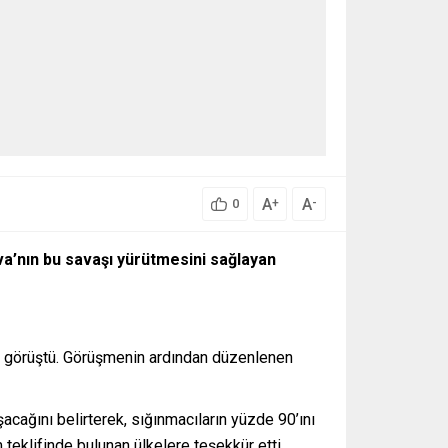
A
A
+
-
0
a’nın bu savaşı yürütmesini sağlayan
e görüştü. Görüşmenin ardından düzenlenen
acağını belirterek, sığınmacıların yüzde 90’ını
teklifinde bulunan ülkelere teşekkür etti.