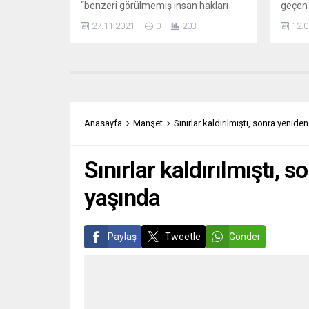
“benzeri görülmemiş insan hakları
geçen 
ihlallerine” 8 yıldır “göz yumduğu” öne
Street
27.11.2021
0
203
12.0
sürüldü. Araştırmalarıyla bilinen
Yürüyü
Disclose internet sitesinin onlarca gizli
kendis
belgeye dayandırdığı özel haberinde,
Büyük
“Sistematik işkence, keyfi infazlar,
Kufen 
nüfusun yoğun gözetimi, 8 yıldır
yürüyü
Mareşal Abdulfettah el-Sisi Mısır’da
fotoğr
terör estiriyor. (Fransa’nın eski
yaklaş
Anasayfa
Manşet
Sınırlar kaldırılmıştı, sonra yeni
Cumhurbaşkanı) François Hollande ve
yazıyo
(Fransa...
İstasy
Sınırlar kaldırılmıştı,
yaşında
Paylaş
Tweetle
Gönder