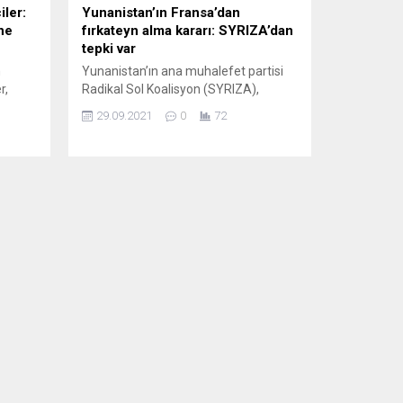
iler:
Yunanistan’ın Fransa’dan
ne
fırkateyn alma kararı: SYRIZA’dan
tepki var
n
Yunanistan’ın ana muhalefet partisi
r,
Radikal Sol Koalisyon (SYRIZA),
e van
Fransa ile imzalanan savunma
29.09.2021
0
72
anlaşmasını bütçeye ek yük getirdiği
olis
için eleştirdi. SYRIZA’dan
.
yapılan açıklamada, özellikle Türkiye
aptığı
ile gerginlik yaşanan bir dönemde
nı van
ordunun caydırıcı gücünün
önünde
artırılmasından yana olsalar da, bunun
rlerle
egemenlik haklarının korunacağı
...
ulusal...