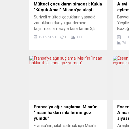
Mülteci çocukların simgesi: Kukla
Alevi 
“Küçük Amal” Milano’ya ulaştı
eylem
Suriyeli mülteci çocukların yaşadığı
Bavyer
zorlukların dünya gündemine
Yeşille
taşınması amacıyla tasarlanan 3,5
Bozoğl
metre uzunluğundaki kukla “Küçük
Annal
19.09.2021
0
311
11.0
Amal“, İtalya’nın Mİlano kentine ulaştı.
Başbak
76
İngiltere merkezli Good Chance
çağrıd
Tiyatrosu öncülüğünde hazırlanan
toplul
“Yürüyüş – The Walk“ projesi
vahşet
kapsamında hayata geçirilen kukla
gönde
Amal, seyahatini Yunanistan’ın
net bi
ardından İtalya’da sürdürüyor. Amal, 8
altınd
ülke ve 65 şehri gezdikten sonra...
kararlı
Fransa’ya ağır suçlama: Mısır’ın
Essen
“insan hakları ihlallerine göz
Alman
yumdu”
siyase
Fransa’nın, silah satmak için Mısır’ın
Araştı