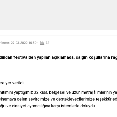
leme: 27.03.2022 10:50
72
rdından festivalden yapılan açıklamada, salgın koşullarına ra
e yer verildi:
ımını yaptığımız 32 kısa, belgesel ve uzun metraj filmlerinin ya
inemaya gelen seyircimize ve destekleyecilerimize teşekkür eder
ğrı ve cinsiyet ayrımcılığına karşı istemlerle doluydu.