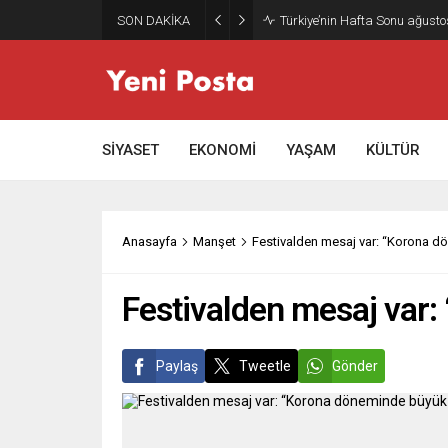
SON DAKİKA
Türkiye’nin Hafta Sonu ağusto
SİYASET
EKONOMİ
YAŞAM
KÜLTÜR
Anasayfa
Manşet
Festivalden mesaj var: “Korona dö
Festivalden mesaj var:
Paylaş
Tweetle
Gönder