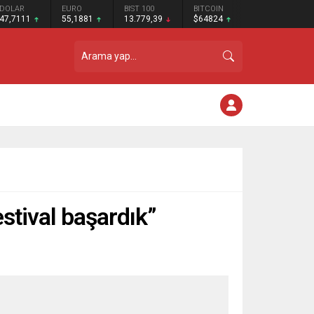
DOLAR
EURO
BIST 100
BITCOIN
47,7111
55,1881
13.779,39
$64824
stival başardık”