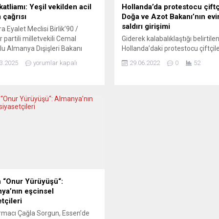
katliamı: Yeşil vekilden acil
Hollanda’da protestocu çiftç
 çağrısı
Doğa ve Azot Bakanı’nın evi
saldırı girişimi
a Eyalet Meclisi Birlik’90 /
r partili milletvekili Cemal
Giderek kalabalıklaştığı belirtile
u Almanya Dışişleri Bakanı
Hollanda’daki protestocu çiftçile
ena Baerbock ve Bavyera
Doğa ve Azot Bakanı Christiann
3.2025
yorumlar kapalı
29.06.2022
0
52
anı Dr. Markus Söder’e acil bir
der Wal’ın evinin önündeki polis
a bulunarak, Suriye’deki Alevi
barikatını aşmaya çalışarak bir p
uğuna yönelik devam eden
aracını kullanılamaz hale getirdi
i gündeme getirdi. Bozoğlu,
Hollanda polisinin Twitter’dan y
rdiği mektuplarda Almanya’nın
paylaşımda, Doğa ve Azot Baka
r duruş sergilemesini ve tehdit
der Wal’ın Hierden’deki evinin 
aki azınlıkların korunması için
toplanan bir grup çiftçinin traktö
 adımlar...
polis barikatını aşmaya çalışarak
 “Onur Yürüyüşü“:
ya’nın eşcinsel
tçileri
rmacı Çağla Sorgun, Essen’de