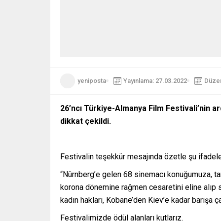
yeniposta
Yayınlama: 27.03.2022
Düzen
26
’ncı Türkiye-Almanya Film Festivali’nin a
dikkat çekildi.
Festivalin teşekkür mesajında özetle şu ifadeler
“Nürnberg’e gelen 68 sinemacı konuğumuza, tanıt
korona dönemine rağmen cesaretini eline alıp s
kadın hakları, Kobane’den Kiev’e kadar barışa ça
Festivalimizde ödül alanları kutlarız.