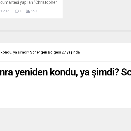
cumartesi yapılan “Christopher
 Day” (CSD), diğer adıyla Onur
8.2021
0
293
şü’nü içeriden izledi. Sorgun,
i de eşcinsel olan Essen
şehir Belediye Başkanı Thomas
himayesinde yapılan bu
şten izlenimleri yazdı ve
afladı. Gazetede, yürüyüşe
ık 800 kişinin katılacağı
den kondu, ya şimdi? Schengen Bölgesi 27 yaşında
rdu. Saat 14:00 gibi Essen Tren
onu yakınlarında...
 sonra yeniden kondu, ya şimdi? 