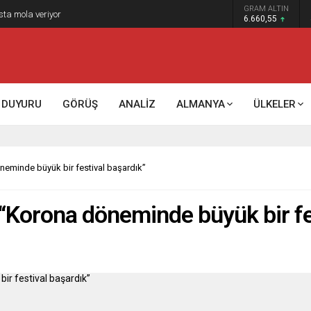
GRAM ALTIN
sta mola veriyor
6.660,55
DUYURU
GÖRÜŞ
ANALİZ
ALMANYA
ÜLKELER
neminde büyük bir festival başardık”
 “Korona döneminde büyük bir fe