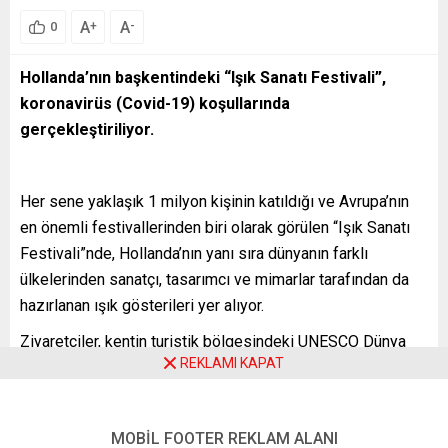
A
A
+
-
0
Hollanda’nın başkentindeki “Işık Sanatı Festivali”,
koronavirüs (Covid-19) koşullarında
gerçekleştiriliyor.
Her sene yaklaşık 1 milyon kişinin katıldığı ve Avrupa’nın
en önemli festivallerinden biri olarak görülen “Işık Sanatı
Festivali”nde, Hollanda’nın yanı sıra dünyanın farklı
ülkelerinden sanatçı, tasarımcı ve mimarlar tarafından da
hazırlanan ışık gösterileri yer alıyor.
Ziyaretçiler, kentin turistik bölgesindeki UNESCO Dünya
REKLAMI KAPAT
Miras Listesi’nde yer alan ünlü kanalların üzerinde ve
çevresinde yapılan ışıklı gösterileri gemi turlarıyla
izleyebiliyor.
MOBİL FOOTER REKLAM ALANI