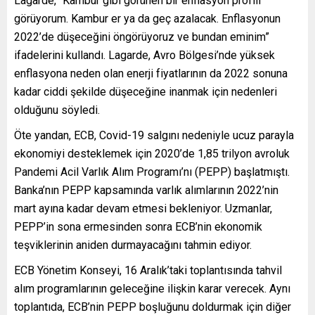
Lagarde, “Kambur gibi görünen bir enflasyon profili
görüyorum. Kambur er ya da geç azalacak. Enflasyonun
2022’de düşeceğini öngörüyoruz ve bundan eminim”
ifadelerini kullandı. Lagarde, Avro Bölgesi’nde yüksek
enflasyona neden olan enerji fiyatlarının da 2022 sonuna
kadar ciddi şekilde düşeceğine inanmak için nedenleri
olduğunu söyledi.
Öte yandan, ECB, Covid-19 salgını nedeniyle ucuz parayla
ekonomiyi desteklemek için 2020’de 1,85 trilyon avroluk
Pandemi Acil Varlık Alım Programı’nı (PEPP) başlatmıştı.
Banka’nın PEPP kapsamında varlık alımlarının 2022’nin
mart ayına kadar devam etmesi bekleniyor. Uzmanlar,
PEPP’in sona ermesinden sonra ECB’nin ekonomik
teşviklerinin aniden durmayacağını tahmin ediyor.
ECB Yönetim Konseyi, 16 Aralık’taki toplantısında tahvil
alım programlarının geleceğine ilişkin karar verecek. Aynı
toplantıda, ECB’nin PEPP boşluğunu doldurmak için diğer