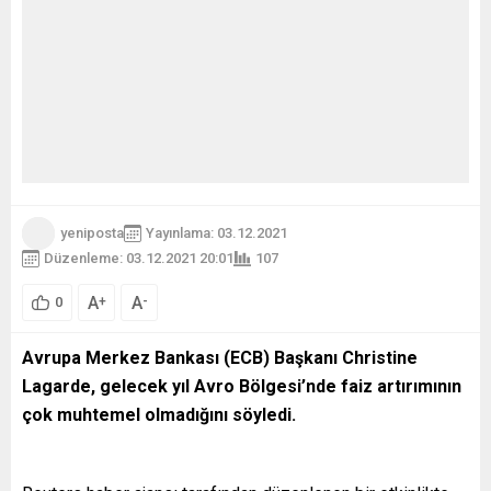
yeniposta
Yayınlama: 03.12.2021
Düzenleme: 03.12.2021 20:01
107
A
A
+
-
0
Avrupa Merkez Bankası (ECB) Başkanı Christine
Lagarde, gelecek yıl Avro Bölgesi’nde faiz artırımının
çok muhtemel olmadığını söyledi.