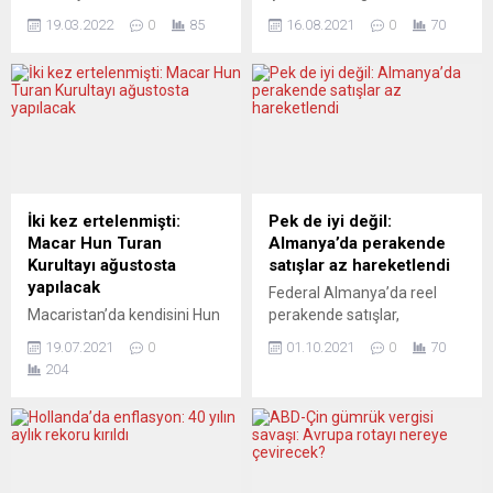
Federal Almanya’nın “tüm
doğru giden küresel
19.03.2022
0
85
16.08.2021
0
70
yasal engellere rağmen
ısınmanın tek sebebi ’insan’.
Ukrayna’ya doğrudan silah
Biliminsanları diyor ki: 1,5
yardımında” bulunduğunu
derece ısınmada insan
hatırlatıyor ve ekliyor:
sağlığı, bitki örtüsü, gıda
“Alman hükümetine yönelik
güvenliği, su temini,
Rusya’yla enerji alışverişini
ekonomik büyüme gibi pek
tamamen sıfırlama
çok konu ağır darbeler
doğrultusundaki baskı ve
alacak. Şimdi artık düşünme
beklentiler her geçen gün
zamanı değil, harekete
İki kez ertelenmişti:
Pek de iyi değil:
artıyor. Kısa süre içinde barış
geçmeliyiz.” Durum ciddi.
Macar Hun Turan
Almanya’da perakende
sağlanmazsa hükümetin işi
Sanırım herkes farkında. BM
Kurultayı ağustosta
satışlar az hareketlendi
zor. Hükümet, Zelenski’nin
Hükümetler Arası İklim
yapılacak
Federal Almanya’da reel
kendisinden beklediği
Değişikliği...
Macaristan’da kendisini Hun
perakende satışlar,
adımları atarsa bunun ülke...
Türk’ü olarak hisseden ve
perakendecilerin
19.07.2021
0
01.10.2021
0
70
tanımlayanlar, bir vakıf
koronavirüs (Covid-19)
204
etrafında bir araya gelerek
salgını sonrası normale
son yıllarda festivaller de
dönmesiyle ağustosta bir
düzenliyor ve Macarların
önceki aya göre yüzde 1,1’lik
Türk olduklarını ciddi şekilde
artış kaydetti. Ancak geçen
dile getiriyorlar. Salgın
yıla göre ciddi bir artış
nedeniyle geçen yıl
gözlenmedi. Enerji fiyatları