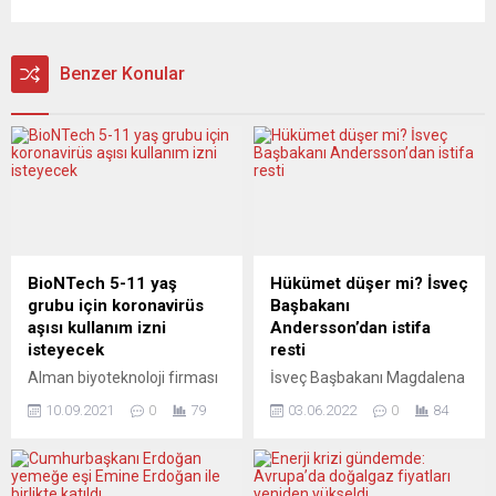
Benzer Konular
BioNTech 5-11 yaş
Hükümet düşer mi? İsveç
grubu için koronavirüs
Başbakanı
aşısı kullanım izni
Andersson’dan istifa
isteyecek
resti
Alman biyoteknoloji firması
İsveç Başbakanı Magdalena
BioNTech, koronavirüs
Andersson, Adalet ve İçişleri
10.09.2021
0
79
03.06.2022
0
84
(Covid-19) aşısının 5 ila 11
Bakanı Morgan Johansson
yaş grubu çocuklarda
hakkında verilen gensoru
kullanım izni için gelecek
Mecliste kabul edilirse istifa
haftalarda yetkili
edeceğini açıkladı. İsveç’te