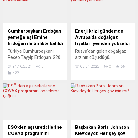
makamlara başvuracağını
suç örgütü çetelerinin son
açıkladı. Alman “Der
yıllarda artan silahlı
Spiegel” dergisine konuşan
çatışmalarının
BioNTech’in kurucuları Prof.
önlenememesi nedeniyle
Dr. Uğur Şahin ve Dr. Özlem
mecliste bulunan sağ
Cumhurbaşkanı Erdoğan
Enerji krizi gündemde:
Türeci, 12 yaş altı çocuklara
partiler, Adalet ve İçişleri
yemeğe eşi Emine
Avrupa’da doğalgaz
koronavirüs aşısı
Bakanı Bakanı Johansson
Erdoğan ile birlikte katıldı
fiyatları yeniden yükseldi
yapılmasına ilişkin
hakkında gensoru önergesi
Türkiye Cumhurbaşkanı
Rusya’dan gelen doğalgaz
çalışmalar hakkında bilgi
verdi. Önergeye sinirlenen
Recep Tayyip Erdoğan, G20
arzının düşüklüğü,
verdi. Gelecek...
Başbakan Andesson,
Liderler Zirvesi’ne ev
Avrupa’da daha soğuk
düzenlediği basın...
31.10.2021
0
05.01.2022
0
66
sahipliği yapan İtalya
havanın etkili olmasıyla
422
Cumhurbaşkanı Sergio
birlikte, enerji kriziyle ilgili
Mattarella’nın, liderler ve
endişeleri yeniden artırırken
eşleri onuruna verdiği
doğalgaz fiyatları, Avrupa
akşam yemeğine katıldı.
vadeli işlem piyasasında
İtalya Cumhurbaşkanı
yüzde 16’dan fazla yükseldi.
Mattarella ve kızı Laura
Avrupa’da derinliği en fazla
Mattarella, G20 Liderler
olan Hollanda merkezli
Zirvesi’ne katılan devlet ve
sanal doğalgaz ticaret
hükümet başkanları ile
noktası TTF’de işlem gören
DSÖ’den aşı üreticilerine
Başbakan Boris Johnson
uluslararası kuruluşların
vadeli doğalgaz
COVAX programını
Kiev’deydi: Her şey şov
yöneticileri ve eşleri onuruna
kontratlarında 1000