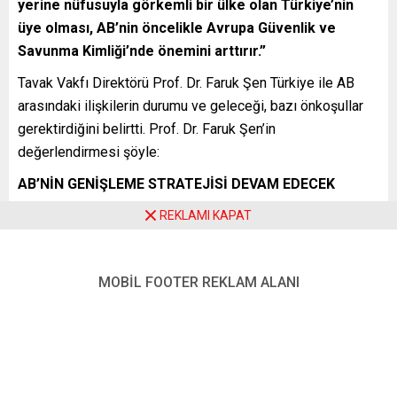
yerine nüfusuyla görkemli bir ülke olan Türkiye’nin
üye olması, AB’nin öncelikle Avrupa Güvenlik ve
Savunma Kimliği’nde önemini arttırır.”
Tavak Vakfı Direktörü Prof. Dr. Faruk Şen Türkiye ile AB
arasındaki ilişkilerin durumu ve geleceği, bazı önkoşullar
gerektirdiğini belirtti. Prof. Dr. Faruk Şen’in
değerlendirmesi şöyle:
AB’NİN GENİŞLEME STRATEJİSİ DEVAM EDECEK
“27’lerin Avrupa’sı, 2020’li yıllarda 33’lerin Avrupa’sı olacak.
REKLAMI KAPAT
Balkan ülkeleri hızlı bir şekilde AB’ye dahil olacaklar.
Bölünme aşamasındaki Ukrayna da bu kadar kısa zamanda
MOBİL FOOTER REKLAM ALANI
olmasa bile AB’ye ciddi bir şekilde aday olacak. AB’de şu
anda Türkiye’yi tam üye olarak görmek isteyen bir ülke yok.
Buna karşılık AB’ye Türkiye’den olumlu sinyaller vermek
mümkün. Bu da TAVAK Vakfı olarak kamuoyunun
gündemine getirdiğimiz AB ile “özel statü” olabilir.