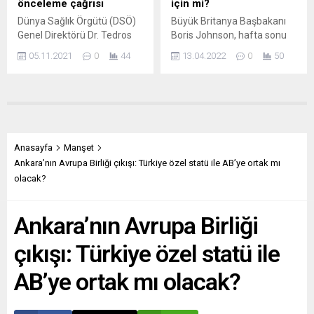
önceleme çağrısı
için mi?
akşam yemeği verdi.
metreküp doğalgazın fiyatı...
Dünya Sağlık Örgütü (DSÖ)
Büyük Britanya Başbakanı
Cumhurbaşkanlığı...
Genel Direktörü Dr. Tedros
Boris Johnson, hafta sonu
Adhanom Ghebreyesus,
Ukrayna’nın başkentine
05.11.2021
0
44
13.04.2022
0
50
yeni tip koronavirüs (Covid-
sürpriz bir ziyaret
19) aşısı üreticilerinin, aşı
gerçekleştirdi. La Stampa,
tedariklerinde Covid-19
Johnson için “ABD’nin uşağı”
Aşıları Küresel Erişim
diyor. Büyük Britanya bir
Programı’nı (COVAX)
yandan savaşın başından
öncelemeleri çağrısında
beri Ukrayna’ya tereddütsüz
bulundu. Örgütün Cenevre
silah sağlarken, diğer
Anasayfa
Manşet
merkezindeki basın
yandan Rus oligarklara karşı
Ankara’nın Avrupa Birliği çıkışı: Türkiye özel statü ile AB’ye ortak mı
toplantısında konuşan
yaptırımlar uygulama
olacak?
Ghebreyesus, yine küresel
konusunda uzun süredir
aşı eşitsizliğine değindi.
zorlanıyor. Yorumcular
Ankara’nın Avrupa Birliği
Ghebreyesus, aşı
ziyareti kuşku uyandıran bir
dağıtımındaki adaletsizliğin
kişisel şov...
çıkışı: Türkiye özel statü ile
önüne geçmek için
“Bağışıklık artırıcı dozlar...
AB’ye ortak mı olacak?