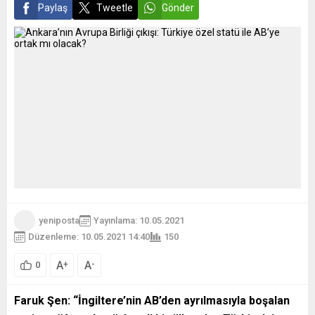
Paylaş
Tweetle
Gönder
yeniposta
Yayınlama: 10.05.2021
Düzenleme: 10.05.2021 14:40
150
A
A
+
-
0
Faruk Şen: “
İngiltere’nin AB’den ayrılmasıyla boşalan