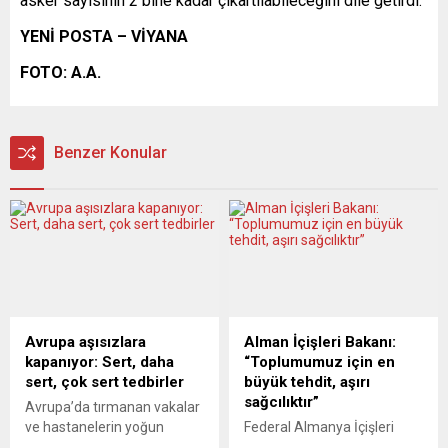
asker sayısının 2 bine kadar çıkartılabileceğini dile getirdi.
YENİ POSTA – VİYANA
FOTO: A.A.
Benzer Konular
Avrupa aşısızlara
Alman İçişleri Bakanı:
kapanıyor: Sert, daha
“Toplumumuz için en
sert, çok sert tedbirler
büyük tehdit, aşırı
sağcılıktır”
Avrupa’da tırmanan vakalar
ve hastanelerin yoğun
Federal Almanya İçişleri
bakım ünitelerindeki yığılma,
Bakanı Nancy Faeser, ülkede