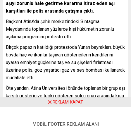
aşıyı zorunlu hale getirme kararına itiraz eden aşı
karşıtları ile polis arasında çatışma çıktı.
Başkent Atina’da şehir merkezindeki Sintagma
Meydanında toplanan yüzlerce kişi hükümetin zorunlu
aşılama programını protesto etti.
Birçok papazın katıldığı protestoda Yunan bayrakları, büyük
boyda haç ve ikonlar taşıyan göstericilerin kendilerini
uyaran emniyet güçlerine taş ve su şişeleri fırlatması
üzerine polis, göz yaşartıcı gaz ve ses bombası kullanarak
müdahale etti.
Öte yandan, Atina Üniversitesi önünde toplanan bir grup aşı
karşıtı göstericiye tepki gösteren solcu grup arasında kısa
REKLAMI KAPAT
süreli arbede yaşandı. Grupların birbirilerine taş ve
sopalarla saldırdığı olayda bir kişi yaralanırken, polisin 5
kişiyi gözaltına aldığı belirtildi.
MOBİL FOOTER REKLAM ALANI
SELANİK PROTESTOCULARI