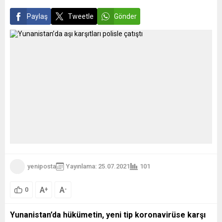
etmeleri halinde hükümet
Jutarnji list, sol
kurma konusunda avantajlı...
muhalefetin...
Paylaş
Tweetle
Gönder
yeniposta
Yayınlama: 25.07.2021
101
A
A
+
-
0
Yunanistan’da hükümetin, yeni tip koronavirüse karşı