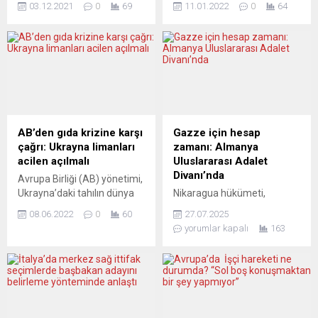
03.12.2021
0
69
11.01.2022
0
64
kıtada özellikle de
demokrasi ve çoğulcu
“aşısızlara” yönelik bir dizi
toplum için en büyük
sert uygulamayı
tehdidin aşırı sağdan
beraberinde getiriyor.
geldiğini söyledi. Devlette
Avrupa’da aşısızları bu kış
“anayasaya sağlam bir
zor günler bekliyor. Kıta
biçimde bağlı olmayanlar”
Avrupa’sında çok sayıda
görevlendirilmeyecek.
ülke sert korona tedbirleri ile
Federal İçişleri Bakanı
aşısızlara adeta nefes
Faeser, Alman Memurlar
AB’den gıda krizine karşı
Gazze için hesap
aldırmayacak uygulamaları
Birliğinin (DBB) düzenlediği
çağrı: Ukrayna limanları
zamanı: Almanya
art arda hayata geçirmeye
toplantıda, içişleri bakanı
acilen açılmalı
Uluslararası Adalet
hazırlanıyor. Bunda elbette
olarak görevinin her türlü
Divanı’nda
Avrupa Birliği (AB) yönetimi,
ürkütücü şekilde...
aşırılığa karşı çıkmak
Ukrayna’daki tahılın dünya
Nikaragua hükümeti,
olduğunu belirtti. “Ancak...
piyasalarına
Almanya’ya karşı
08.06.2022
0
60
27.07.2025
aktarılabilmesinin en uygun
Uluslararası Adalet
yorumlar kapalı
163
yolunun Karadeniz’deki
Divanı’nda (UAD)
limanlar olduğunu,
başvurduğu ve Gazze’deki
limanların acilen yeniden
soykırıma dolaylı yoldan
işler hale gelmesi gerektiğini
yardım ettiği gerekçesiyle
bildirdi. Rusya’nın bu
açılan davanın gerekçeli
konudaki “propagandasına”
beyanını Divan’a zamanında