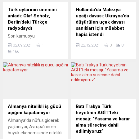
tarafından 5 yıldır
düzeyde arttı. 100’ün
geleneksel olarak
üzerinde çocuğun kayıt
Türk oylarının önemini
Hollanda’da Malezya
düzenlenen eğlenceye bu yıl
olmasının ardından yoğun
anladı: Olaf Scholz,
uçağı davası: Ukrayna’da
Trabzonspor’un
talep üzerine akademideki
Berlin’deki Türkçe
düşürülen uçak davası
şampiyonluğu damgasını
eğitmen ve antrenör sayısı
radyodaydı
sanıkları için müebbet
vuracak. İki yıldır salgın
arttırıldı. 12 lisanslı antrenör
hapis istendi
Son kamuoyu
nedeniyle yapılamayan
nezdinde ...
araştırmalarının üst üste 26
Hollandalı savcılar, 2014’te
kutlamalar bu yıl 14 Mayıs
02.09.2021
1
22.12.2021
0
81
Eylül’de sandıktan başbakan
Malezya Havayollarına ait
2022 tarihinde,
166
olarak çıkabileceğini
“MH17” sefer sayılı uçağın
Aschingerhalle, An Der
gösterdiği SPD’nin
Ukrayna’da
Hassel...
başbakan adayı Olaf Scholz,
düşürülmesinden sorumlu
Berlin’deki Türk radyosu
tutulan 3 Rus ve bir
Metropol FM üzerinden
Ukraynalı hakkındaki davada
Türkiye kökenli seçmenlere
sanıklar için müebbet hapis
seslendi. Sandıktan
cezası talep etti. Uçağın
“Almanya başbakanı” olarak
düşürülmesinden sorumlu
çıkabileceği anketlerle de
tutulan 3 Rus ve 1
Almanya nitelikli iş gücü
Batı Trakya Türk
saptanan SPD’nin başbakan
Ukraynalının yargılandığı
açığını kapatamıyor
heyetinin AGİT’teki
adayı Olaf Schoz, Berlin’deki
davada 20 Aralık’ta
mesajı: “Yasama ve karar
Almanya’da nüfus giderek
Türkçe-Almanca radyo
başlayan duruşmalar sona
alma sürecine dahil
yaşlanıyor, Avrupa’nın en
Metropol FM’i ziyaret etti ve
erdi. Hollanda’nın Schiphol
edilmiyoruz”
büyük ekonomisinde nitelikli
kendisine yöneltilen...
Havalimanı yakınındaki...