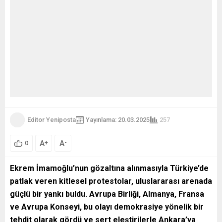
Editor Yeniposta
Yayınlama: 20.03.2025
257
A
A
+
-
0
Ekrem İmamoğlu’nun gözaltına alınmasıyla Türkiye’de
patlak veren kitlesel protestolar, uluslararası arenada
güçlü bir yankı buldu. Avrupa Birliği, Almanya, Fransa
ve Avrupa Konseyi, bu olayı demokrasiye yönelik bir
tehdit olarak gördü ve sert eleştirilerle Ankara’ya