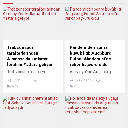
Trabzonspor
Pandemiden sonra
taraftarlarından
büyük ilgi: Augsburg
Almanya’da kutlama:
Futbol Akademisi’ne
İbrahim Yattara geliyor
rekor başvuru oldu
Trabzonspor’un bu yıl
Almanya’nın Augsburg
şampiyonluğunu ilan
kentinde iki yıldan bu
17.04.2022
0
09.04.2022
0
etmesine az kaldı. Takımın
faaliyet gösteren Futbol
426
309
Avrupa’daki taraftarları
Akademisi pandemi
Heilbronn’da şampiyonluk
nedeniyle çalışmalarına ara
kutlaması yapacak.
vermişti. Yasakların
Heilbronn kentinde faaliyet
kalkması ile tekrar
gösteren Baden-
çalışmalarına kaldığı yerden
Württemberg
devam eden akademiye son
Trabzonspor derneği
haftalarda talepler rekor