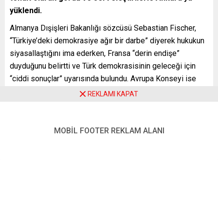
yüklendi.
Almanya Dışişleri Bakanlığı sözcüsü Sebastian Fischer,
“Türkiye’deki demokrasiye ağır bir darbe” diyerek hukukun
siyasallaştığını ima ederken, Fransa “derin endişe”
duyduğunu belirtti ve Türk demokrasisinin geleceği için
“ciddi sonuçlar” uyarısında bulundu. Avrupa Konseyi ise
İmamoğlu’nun gözaltısının “siyasi bir baskı” izi taşıdığını
REKLAMI KAPAT
vurgulayarak acil bir toplantı sinyali verdi.
Protestoların boyutu ve Türkiye’nin tepkisi, küresel
MOBİL FOOTER REKLAM ALANI
medyada da geniş yer buldu. BBC, Reuters ve The
Guardian gibi yayın organları, İstanbul’da polisle çatışan
kalabalıkları, barikatlara rağmen sokakları dolduran yüz
binleri ve sosyal medya kısıtlamalarını çarpıcı görüntülerle
aktardı. ABD Dışişleri Bakanlığı, daha temkinli bir tonla,
“Ankara’nın vatandaşlarının haklarına saygı göstermesini
bekliyoruz” derken, Amnesty International gibi kuruluşlar,