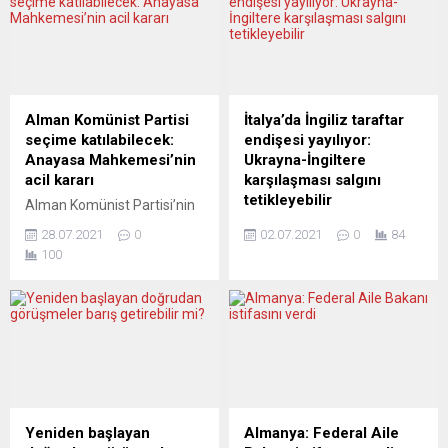
Alman Komünist Partisi
İtalya’da İngiliz taraftar
seçime katılabilecek:
endişesi yayılıyor:
Anayasa Mahkemesi’nin
Ukrayna-İngiltere
acil kararı
karşılaşması salgını
tetikleyebilir
Alman Komünist Partisi’nin
(DKP) eylül ayındaki genel
2020 Avrupa Futbol
28.07.2021
0
02.07.2021
0
84
seçimlere katılamayacağını
Şampiyonası’na (EURO
100
bildiren Federal Seçim
2020) ev sahipliği yapan
Komisyonu’nun kararı,
ülkelerden biri olan İtalya’da,
Federal Anayasa
yarın Ukrayna ile İngiltere
Mahkemesi tarafından iptal
arasındaki oynanacak
edildi. 3 bin üyeli 53
çeyrek final maçı öncesi,
yaşındaki parti sandıkta
koronavirüs vakalarının
seçmen karşısına
arttığı İngiltere’den
çıkabilecek. Federal
taraftarların maça gelme
Anayasa Mahkemesi,
ihtimali, İtalyan hükümetini
Yeniden başlayan
Almanya: Federal Aile
1968’de kurulan Alman
yeni önlemler almaya