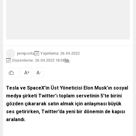
yeniposta
Yayınlama: 26.04.2022
Düzenleme: 26.04.2022 18:58
152
A
A
+
-
0
Tesla ve SpaceX’in Üst Yöneticisi Elon Musk’ın sosyal
medya şirketi Twitter’ı toplam servetinin 5’te birini
gözden çıkararak satın almak için anlaşması büyük
ses getirirken, Twitter’da yeni bir dönemin de kapısı
aralandı.