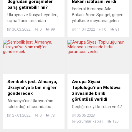
doğrudan görüşmeler
Bakanı istifasını verdi
Komünist Partisi’nin (DKP)
yöneltti. Koronavirüsün
barış getirebilir mi?
Federal Almanya Aile
26 Eylül’deki genel
“Delta varyantı” nedeniyle
Ukrayna ve Rusya heyetleri,
Bakanı Anne Spiegel, geçen
seçimlere katılmasının
vakaların son dönemde
üç haftanın ardından
yıl ülkede meydana gelen
önünde hukuki bir engel
hızla arttığı İngiltere’den çok
doğrudan müzakerelerde
sel felaketinde tatile
bulunmadığını bildirdi....
sayıda taraftarın,...
30.03.2022
0
99
11.04.2022
0
81
bulunmak için yeniden bir
gittiğinin ortaya çıkması
araya geliyor. Ukrayna,
üzerine yapılan siyasi
kuşatma altındaki şehirlerde
baskılar sonrası görevi
insani koşulların
bıraktı. Yeşil politikacı
iyileştirilmesini asgari hedef
Spiegel’in Bakanlık
olarak belirledi. Ama
çalışanlarına yolladığı e-
ülkenin tarafsızlığı
postada “Bunu, büyük siyasi
meselesini görüşmeye de
zorluklarla karşı karşıya olan
hazır görünüyor. Kimi
makama zarar gelmesini
Sembolik jest: Almanya,
Avrupa Siyasi
yorumcular bu müzakereler
önlemek için yapıyorum”
Ukrayna’ya 5 bin miğfer
Topluluğu’nun Moldova
neticesinde hızlı bir
ifadesini kullandığı öğrenildi.
gönderecek
zirvesinde birlik
ateşkese varılma ihtimalini
Yeşiller...
görüntüsü verildi
Almanya’nın Ukrayna’nın
tartışırken, kimileri de
talebi doğrultusunda bu
Geçtiğimiz yıl kurulan ve 47
Ukrayna’ya hiç...
ülkeye 5 bin miğfer
ülkeden oluşan Avrupa
27.01.2022
0
73
05.06.2023
göndereceği bildirildi. Bu
Siyasi Topluluğu’nun ikinci
yorumlar kapalı
125
“cömertlik” bazı kesimlerde
zirvesinde, nasıl bir profil
ters yorumlara neden oldu.
çizmek gerektiği sorusuna