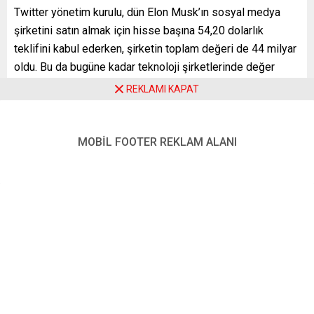
Twitter yönetim kurulu, dün Elon Musk’ın sosyal medya
şirketini satın almak için hisse başına 54,20 dolarlık
teklifini kabul ederken, şirketin toplam değeri de 44 milyar
oldu. Bu da bugüne kadar teknoloji şirketlerinde değer
olarak üçüncü en büyük satın alma olarak kayıtlara geçti.
REKLAMI KAPAT
Daha önce Dell’in EMC’yi 67 milyar dolara ve AMD de
Xilinx’i 50 milyar dolara satın almıştı.
MOBİL FOOTER REKLAM ALANI
Musk’un Twitter’ı 100 ülkenin GSYH’nın üzerinde bir
ödeme ile servetinin 5’te birini gözden çıkararak satın
alacak olması dikkati çekti.
Twitter’dan yapılan açıklamada, satın alma işleminin
tamamlanmasının ardından şirket, 2013’teki ilk halka
arzından bu yana devam eden halka açık bir şirket olma
özelliğini de yitirecek.
Haber sonrası dün yüzde 5,7 değer kazanan Twitter
hisselerinin fiyatı, günü 51,7 dolardan tamamladı.