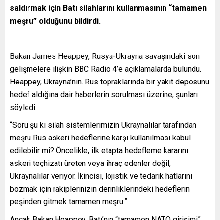
saldırmak için Batı silahlarını kullanmasının “tamamen
meşru” olduğunu bildirdi.
Bakan James Heappey, Rusya-Ukrayna savaşındaki son
gelişmelere ilişkin BBC Radio 4’e açıklamalarda bulundu.
Heappey, Ukrayna’nın, Rus topraklarında bir yakıt deposunu
hedef aldığına dair haberlerin sorulması üzerine, şunları
söyledi:
“Soru şu ki silah sistemlerimizin Ukraynalılar tarafından
meşru Rus askeri hedeflerine karşı kullanılması kabul
edilebilir mi? Öncelikle, ilk etapta hedefleme kararını
askeri teçhizatı üreten veya ihraç edenler değil,
Ukraynalılar veriyor. İkincisi, lojistik ve tedarik hatlarını
bozmak için rakiplerinizin derinliklerindeki hedeflerin
peşinden gitmek tamamen meşru.”
Ancak Bakan Heappey, Batı’nın “tamamen NATO girişimi”