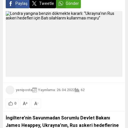
Paylaş
Tweetle
Gönder
yeniposta
Yayınlama: 26.04.2022
62
A
A
+
-
0
İngiltere’nin Savunmadan Sorumlu Devlet Bakanı
James Heappey, Ukrayna’nın, Rus askeri hedeflerine