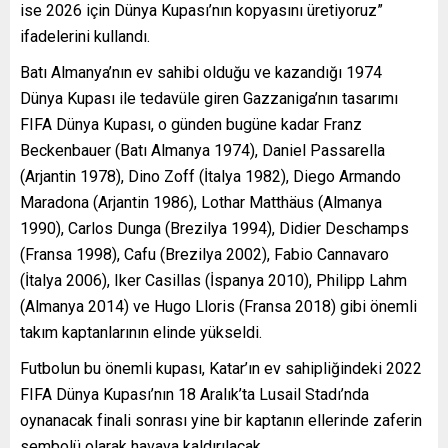
ise 2026 için Dünya Kupası’nın kopyasını üretiyoruz”
ifadelerini kullandı.
Batı Almanya’nın ev sahibi olduğu ve kazandığı 1974
Dünya Kupası ile tedavüle giren Gazzaniga’nın tasarımı
FIFA Dünya Kupası, o günden bugüne kadar Franz
Beckenbauer (Batı Almanya 1974), Daniel Passarella
(Arjantin 1978), Dino Zoff (İtalya 1982), Diego Armando
Maradona (Arjantin 1986), Lothar Matthäus (Almanya
1990), Carlos Dunga (Brezilya 1994), Didier Deschamps
(Fransa 1998), Cafu (Brezilya 2002), Fabio Cannavaro
(İtalya 2006), Iker Casillas (İspanya 2010), Philipp Lahm
(Almanya 2014) ve Hugo Lloris (Fransa 2018) gibi önemli
takım kaptanlarının elinde yükseldi.
Futbolun bu önemli kupası, Katar’ın ev sahipliğindeki 2022
FIFA Dünya Kupası’nın 18 Aralık’ta Lusail Stadı’nda
oynanacak finali sonrası yine bir kaptanın ellerinde zaferin
sembolü olarak havaya kaldırılacak.