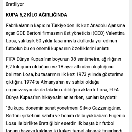
üretiliyor.
KUPA 6,2 KİLO AĞIRLIĞINDA
Fabrikalarının kapısını Türkiye’den ilk kez Anadolu Ajansına
açan GDE Bertoni firmasının üst yöneticisi (CEO) Valentina
Losa, yaklaşık 50 yıldır tasarımıyla akıllarda yer edinen
futbolun bu en önemli kupasının özelliklerini anlattı.
FIFA Dünya Kupası’nın boyunun 38 santimetre, ağırlığının
6,2 kilogram olduğunu ve 18 ayar altından oluştuğunu
belirten Losa, bu tasarımın ilk kez 1973 yılında gösterime
çıktığını, 1974’te Almanya’nın ev sahibi olduğu
organizasyonda da takdim edildiğini aktardı. Losa, FIFA
Dünya Kupası’nın hikâyesini anlatırken, şunları kaydetti:
“Bu kupa, dönemin sanat yönetmeni Silvio Gazzaniga’nın,
Bertoni şirketinin sahibi ve benim de büyükbabam Eugenio
Losa ile birlikte ürettiği bir eserdir. İlk başta bir futbol
topunu havaya kaldıran iki kaleci temel alınarak tasarlandı.