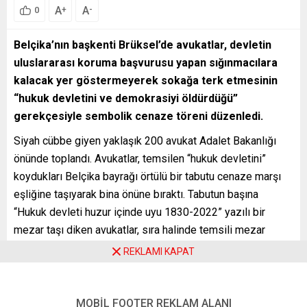
A
A
+
-
0
Belçika’nın başkenti Brüksel’de avukatlar, devletin
uluslararası koruma başvurusu yapan sığınmacılara
kalacak yer göstermeyerek sokağa terk etmesinin
“hukuk devletini ve demokrasiyi öldürdüğü”
gerekçesiyle sembolik cenaze töreni düzenledi.
Siyah cübbe giyen yaklaşık 200 avukat Adalet Bakanlığı
önünde toplandı. Avukatlar, temsilen “hukuk devletini”
koydukları Belçika bayrağı örtülü bir tabutu cenaze marşı
eşliğine taşıyarak bina önüne bıraktı. Tabutun başına
“Hukuk devleti huzur içinde uyu 1830-2022” yazılı bir
mezar taşı diken avukatlar, sıra halinde temsili mezar
başına çelenk bıraktı.
REKLAMI KAPAT
AA muhabirine konuşan avukat Estelle Didi, “Bugün
buradayız çünkü devlet, Belçika’da mahkemelerin verdiği
MOBİL FOOTER REKLAM ALANI