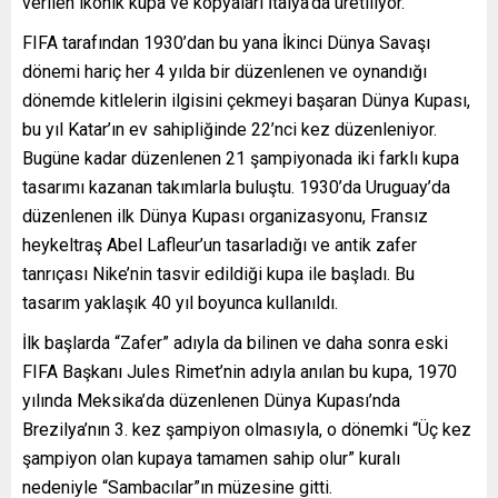
verilen ikonik kupa ve kopyaları İtalya’da üretiliyor.
FIFA tarafından 1930’dan bu yana İkinci Dünya Savaşı
dönemi hariç her 4 yılda bir düzenlenen ve oynandığı
dönemde kitlelerin ilgisini çekmeyi başaran Dünya Kupası,
bu yıl Katar’ın ev sahipliğinde 22’nci kez düzenleniyor.
Bugüne kadar düzenlenen 21 şampiyonada iki farklı kupa
tasarımı kazanan takımlarla buluştu. 1930’da Uruguay’da
düzenlenen ilk Dünya Kupası organizasyonu, Fransız
heykeltraş Abel Lafleur’un tasarladığı ve antik zafer
tanrıçası Nike’nin tasvir edildiği kupa ile başladı. Bu
tasarım yaklaşık 40 yıl boyunca kullanıldı.
İlk başlarda “Zafer” adıyla da bilinen ve daha sonra eski
FIFA Başkanı Jules Rimet’nin adıyla anılan bu kupa, 1970
yılında Meksika’da düzenlenen Dünya Kupası’nda
Brezilya’nın 3. kez şampiyon olmasıyla, o dönemki “Üç kez
şampiyon olan kupaya tamamen sahip olur” kuralı
nedeniyle “Sambacılar”ın müzesine gitti.