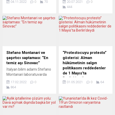
04.11.2022
0
70
20.07.2021
0
Sağlık Enstitüsünün
Berlin’de evinin avlusunda
444
verilerine göre, sonbaharın
ailesinin yanında yumruklu
gelmesiyle havanın
ve bıçaklı saldırıya uğrayan
soğumasına rağmen ülkede
Erk Acarer şimdi de
Covid-19 vakalarında son
“yumurtalı” tehdide maruz
haftalarda düşüş görülüyor.
kaldı. Acarer, Merkel
Yeni vaka sayısı 25-31 Ekim
hükümetini uyardı. Önceki
haftasında önceki haftaya
saldırıda da olduğu gibi olayı
göre yüzde 42 azalarak
Twitter hesabından olayı
günlük ortalama 929 oldu.
duyuran gazeteci Erk Berlin’i
Stefano Montanari ve
“Protestocuyu protesto”
Böylece Temmuz
“atıl kalmakla” suçlayarak,
şaşırtıcı saptaması: “En
gösterisi: Alman
2021’den...
“Başıma bir şey gelirse
temiz aşı Sinovac”
hükümetinin salgın
sorumlu Alman hükümeti...
politikasını reddedenler
İtalyan bilim adamı Stefano
de 1 Mayıs’ta
Montanari laboratuvarda
Berlin’deydi
analiz ettikleri Covid-19
17.02.2022
0
01.05.2021
0
64
aşıları içinde en temiz olanın
Federal Almanya’nın
864
Çin tarafından üretilen
başkentinde hükümetin
Sinovac olduğunu açıkladı.
koronavirüs (Covid-19)
İddiaları ve itirazları Birgül
salgınıyla mücadele
Göker Perdisa derledi.
çerçevesinde aldığı önlemler
Aşılarda nanoteknolojiye ait
gerginlik nedeni sayıldı. Bu