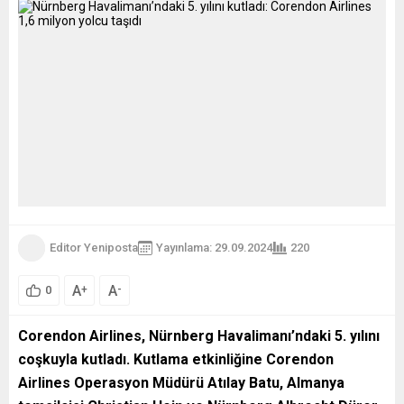
Editor Yeniposta
Yayınlama: 29.09.2024
220
A
A
+
-
0
Corendon Airlines, N
ürnberg Havalimanı’ndaki 5. yılını
coşkuyla kutladı. Kutlama etkinliğine Corendon
Airlines Operasyon M
üd
ür
ü Atılay Batu, Almanya