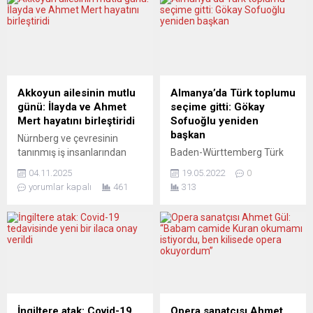
arasında İsrail’de
yeniden ibadete açıldı.
oynanması planlanan
1905 yılında tren istasyonu
hazırlık maçı, güvenlik
olarak inşa edilmiş, daha
endişeleri sebebiyle iptal
sonra postane olarak uzun
edildi. İspanyol kulübü
süre hizmet vermiş bina,
Atletico Madrid, resmi
1990 yılında satın alınarak
internet sitesinden yaptığı
camiye dönüştürülmüştü.
Akkoyun ailesinin mutlu
Almanya’da Türk toplumu
açıklamada, ”Maçın
Ancak 30 yılı aşkın
günü: İlayda ve Ahmet
seçime gitti: Gökay
organizatörü Comtec Grup,
Heiligenhaus şehrinde
Mert hayatını birleştiridi
Sofuoğlu yeniden
Juventus ve Atletico Madrid,
hizmet...
başkan
Nürnberg ve çevresinin
mevcut güvenlik durumu
tanınmış iş insanlarından
Baden-Württemberg Türk
nedeniyle...
Ümit Akkoyun, oğlu Ahmet
Toplumu’nun (tgbw) genel
04.11.2025
19.05.2022
0
Mert’in düğün heyecanını
kurulunda yapılan seçimde
yorumlar kapalı
461
313
dostlarıyla paylaştı. Ahmet
Gökay Sofuoğlu birkez daha
Mert Akkoyun ile
başkan seçildi. Baden-
Nürnberg’in zarif
Württemberg Türk Toplumu
gençlerinden İlayda, Fürth
Derneği’nin (tgbw) Genel
kentindeki Şehzade
Kurul Toplantısı yapıldı.
Eventsaal’da düzenlenen
Derneğe üye olan Türk Sivil
görkemli bir törenle dünya
Toplum kuruluşlarından
evine girdi. Hayatlarının en
delegelerin katıldığı genel
anlamlı gününde
kurul toplantısında yapılan
İngiltere atak: Covid-19
Opera sanatçısı Ahmet