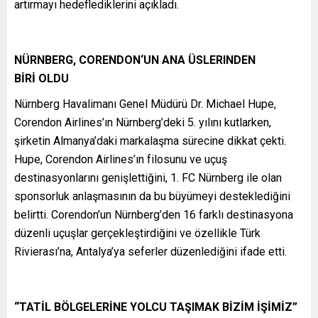
artırmayı hedeflediklerini açıkladı.
NÜRNBERG, CORENDON‘UN ANA ÜSLERINDEN
B
İR
İ OLDU
Nürnberg Havalimanı Genel Müdürü Dr. Michael Hupe,
Corendon Airlines’ın Nürnberg’deki 5. yılını kutlarken,
şirketin Almanya’daki markalaşma sürecine dikkat çekti.
Hupe, Corendon Airlines’ın filosunu ve uçuş
destinasyonlarını genişlettiğini, 1. FC Nürnberg ile olan
sponsorluk anlaşmasının da bu büyümeyi desteklediğini
belirtti. Corendon’un Nürnberg’den 16 farklı destinasyona
düzenli uçuşlar gerçekleştirdiğini ve özellikle Türk
Rivierası’na, Antalya’ya seferler düzenlediğini ifade etti.
“TAT
İL BÖLGELERİNE YOLCU TAŞIMAK BİZİM İŞİMİZ
”