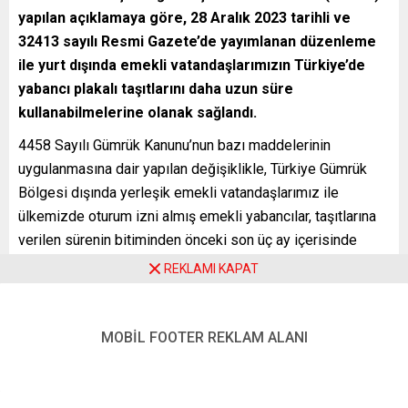
yapılan açıklamaya göre, 28 Aralık 2023 tarihli ve
32413 sayılı Resmi Gazete’de yayımlanan düzenleme
ile yurt dışında emekli vatandaşlarımızın Türkiye’de
yabancı plakalı taşıtlarını daha uzun süre
kullanabilmelerine olanak sağlandı.
4458 Sayılı Gümrük Kanunu’nun bazı maddelerinin
uygulanmasına dair yapılan değişiklikle, Türkiye Gümrük
Bölgesi dışında yerleşik emekli vatandaşlarımız ile
ülkemizde oturum izni almış emekli yabancılar, taşıtlarına
verilen sürenin bitiminden önceki son üç ay içerisinde
başvuru yaparak, taşıtlarını yurt dışına çıkarmadan
REKLAMI KAPAT
sürelerini yenileyebilecekler. Bu düzenleme ile, yabancı
plakalı taşıtların kesintisiz olarak dört yıl boyunca
Türkiye’de kalması mümkün hale geldi. Dört yıl sonunda
MOBİL FOOTER REKLAM ALANI
taşıtlarını yurt dışına çıkaran emekliler, en az 185 gün yurt
dışında kaldıkları takdirde, yeniden dört yıl süreyle taşıt
getirebilecekler.