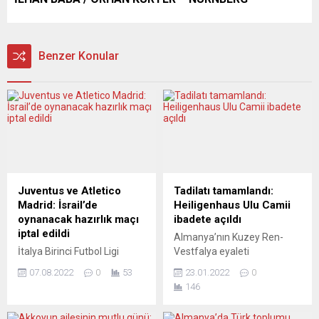
Benzer Konular
Juventus ve Atletico
Tadilatı tamamlandı:
Madrid: İsrail’de
Heiligenhaus Ulu Camii
oynanacak hazırlık maçı
ibadete açıldı
iptal edildi
Almanya’nın Kuzey Ren-
İtalya Birinci Futbol Ligi
Vestfalya eyaleti
(Serie A) takımlarından
Heiligenhaus beldesinde
07.08.2022
0
53
23.01.2022
0
Juventus ile İspanya Birinci
tadilatı tamamlanan Diyanet
146
Futbol Ligi (La Liga)
İşleri Türk İslam Birliği’ne
ekiplerinden Atletico Madrid
(DİTİB) bağlı Ulu Camii,