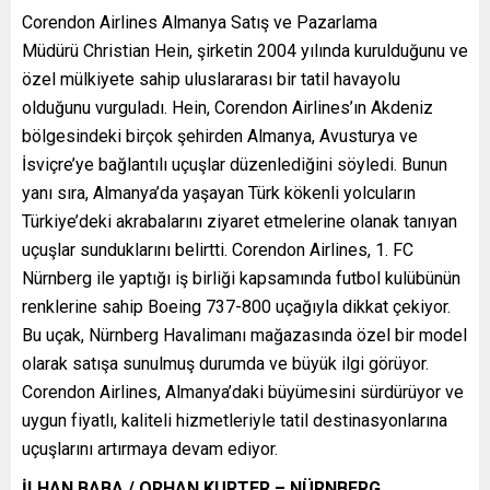
Corendon Airlines Almanya Satış ve Pazarlama
Müdürü Christian Hein, şirketin 2004 yılında kurulduğunu ve
özel mülkiyete sahip uluslararası bir tatil havayolu
olduğunu vurguladı. Hein, Corendon Airlines’ın Akdeniz
bölgesindeki birçok şehirden Almanya, Avusturya ve
İsviçre’ye bağlantılı uçuşlar düzenlediğini söyledi. Bunun
yanı sıra, Almanya’da yaşayan Türk kökenli yolcuların
Türkiye’deki akrabalarını ziyaret etmelerine olanak tanıyan
uçuşlar sunduklarını belirtti. Corendon Airlines, 1. FC
Nürnberg ile yaptığı iş birliği kapsamında futbol kulübünün
renklerine sahip Boeing 737-800 uçağıyla dikkat çekiyor.
Bu uçak, Nürnberg Havalimanı mağazasında özel bir model
olarak satışa sunulmuş durumda ve büyük ilgi görüyor.
Corendon Airlines, Almanya’daki büyümesini sürdürüyor ve
uygun fiyatlı, kaliteli hizmetleriyle tatil destinasyonlarına
uçuşlarını artırmaya devam ediyor.
İLHAN BABA / ORHAN KURTER – NÜRNBERG