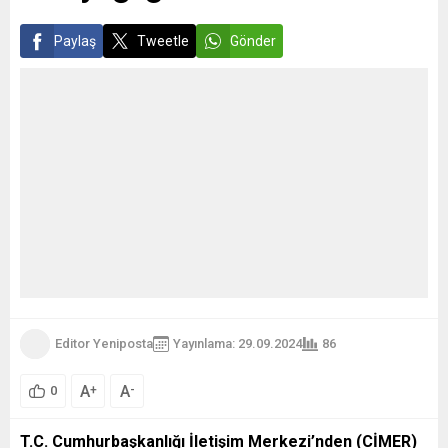
Paylaş
Tweetle
Gönder
Editor Yeniposta
Yayınlama: 29.09.2024
86
A
A
+
-
0
T.C. Cumhurbaşkanlığı İletişim Merkezi’nden (CİMER)