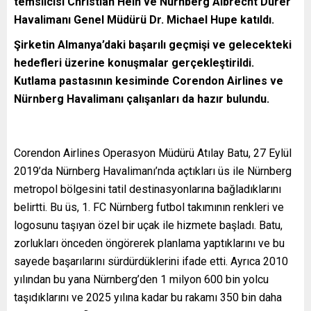
temsilcisi Christian Hein ve N
ürnberg Albrecht D
ürer
Havalimanı Genel M
üd
ür
ü Dr. Michael Hupe katıldı.
Şirketin Almanya’daki başarılı geçmişi ve gelecekteki
hedefleri
üzerine konuşmalar gerçekleştirildi.
Kutlama pastasının kesiminde Corendon Airlines ve
N
ürnberg Havalimanı çalışanları da hazır bulundu.
Corendon Airlines Operasyon Müdürü Atılay Batu, 27 Eylül
2019’da Nürnberg Havalimanı’nda açtıkları üs ile Nürnberg
metropol bölgesini tatil destinasyonlarına bağladıklarını
belirtti. Bu üs, 1. FC Nürnberg futbol takımının renkleri ve
logosunu taşıyan özel bir uçak ile hizmete başladı. Batu,
zorlukları önceden öngörerek planlama yaptıklarını ve bu
sayede başarılarını sürdürdüklerini ifade etti. Ayrıca 2010
yılından bu yana Nürnberg’den 1 milyon 600 bin yolcu
taşıdıklarını ve 2025 yılına kadar bu rakamı 350 bin daha