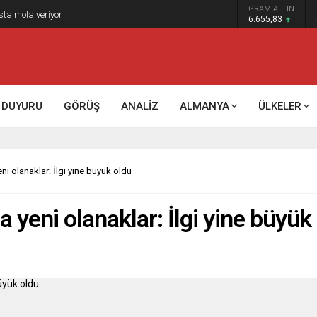
GRAM ALTIN
k kontrol mü, kolonializm mi?
6.655,83
DUYURU
GÖRÜŞ
ANALİZ
ALMANYA
ÜLKELER
ni olanaklar: İlgi yine büyük oldu
 yeni olanaklar: İlgi yine büyük