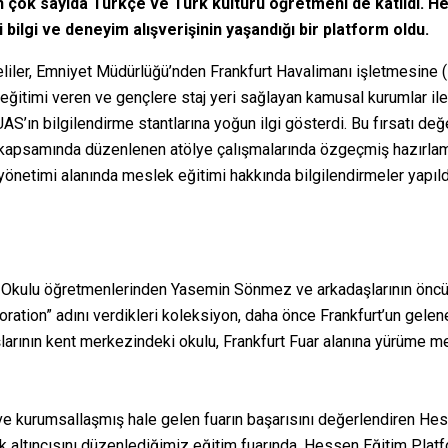
ok sayıda Türkçe ve Türk kültürü öğretmeni de katıldı. Hess
 bilgi ve deneyim alışverişinin yaşandığı bir platform oldu.
eliler, Emniyet Müdürlüğü’nden Frankfurt Havalimanı işletmesine (
eğitimi veren ve gençlere staj yeri sağlayan kamusal kurumlar il
UAS’ın bilgilendirme stantlarına yoğun ilgi gösterdi. Bu fırsatı de
uar kapsamında düzenlenen atölye çalışmalarında özgeçmiş hazırla
yönetimi alanında meslek eğitimi hakkında bilgilendirmeler yapıldı
im Okulu öğretmenlerinden Yasemin Sönmez ve arkadaşlarının öncül
rboration” adını verdikleri koleksiyon, daha önce Frankfurt’un gel
larının kent merkezindeki okulu, Frankfurt Fuar alanına yürüme 
 ve kurumsallaşmış hale gelen fuarın başarısını değerlendiren H
ik altıncısını düzenlediğimiz eğitim fuarında, Hessen Eğitim Plat