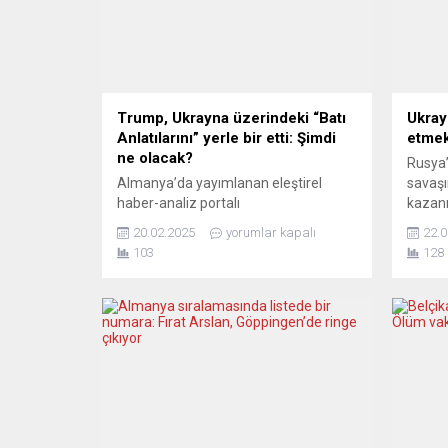
Trump, Ukrayna üzerindeki “Batı
Ukray
Anlatılarını” yerle bir etti: Şimdi
etmek
ne olacak?
Rusya’
Almanya’da yayımlanan eleştirel
savaşı
haber-analiz portalı
kazanım
NachDenkSeiten’de yer alan Tobias
Rusya’
20.02.2025
yorumlar kapalı
22.0
Riegel’in kaleme aldığı makale, ABD
yöneli
103
128
Başkanı Donald Trump’ın Ukrayna
müzak
savaşı hakkındaki son açıklamalarının
sağlan
Batı’da yıllardır politikacılar ve
görünü
gazeteciler tarafından savunulan pek
toprak
çok anlatıyı temelden sarsacak
için Çi
nitelikte olduğunu ortaya koyuyor.
teklif
Riegel’e göre, “bir propaganda kulesi
Ancak 
sallantıda”. ABD Başkanı Donald
Trump, Truth Social...