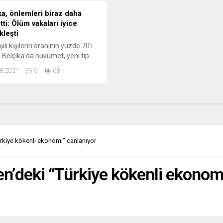
ka, önlemleri biraz daha
ti: Ölüm vakaları iyice
kleşti
lı kişilerin oranının yüzde 70’i
i Belçika’da hükümet, yeni tip
virüs önlemlerini yeniden
8.2021
0
68
etti. Belçika’daki mağaza ve
eriş merkezlerinde maksimum
i sayısına getirilen kısıtlama
n kaldırıldı. Ayrıca kültür,
rmans veya spor müsabakaları
kinlikler için de önlemler
ldi. 3 bin kişinin girebileceği
ürkiye kökenli ekonomi” canlanıyor
 mekânların tam kapasiteyle
sına karar verildi....
sen’deki “Türkiye kökenli ekonom