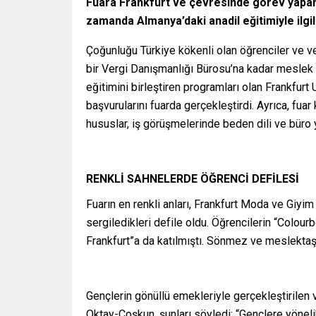
Fuara Frankfurt ve çevresinde görev yapan ç
zamanda Almanya’daki anadil eğitimiyle ilgili
Çoğunluğu Türkiye kökenli olan öğrenciler ve v
bir Vergi Danışmanlığı Bürosu’na kadar meslek 
eğitimini birleştiren programları olan Frankfurt 
başvurularını fuarda gerçekleştirdi. Ayrıca, f
hususlar, iş görüşmelerinde beden dili ve büro 
RENKLİ SAHNELERDE ÖĞRENCİ DEFİLESİ
Fuarın en renkli anları, Frankfurt Moda ve Giy
sergiledikleri defile oldu. Öğrencilerin “Colou
Frankfurt”a da katılmıştı. Sönmez ve meslektaş
Gençlerin gönüllü emekleriyle gerçekleştirilen
Oktay-Coşkun, şunları söyledi: “Gençlere yönel