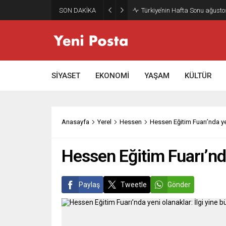
SON DAKİKA
Gazze’nin geleceği: Teknokrati
SİYASET
EKONOMİ
YAŞAM
KÜLTÜR
Anasayfa
Yerel
Hessen
Hessen Eğitim Fuarı’nda ye
Hessen Eğitim Fuarı’nda
Paylaş
Tweetle
Gönder