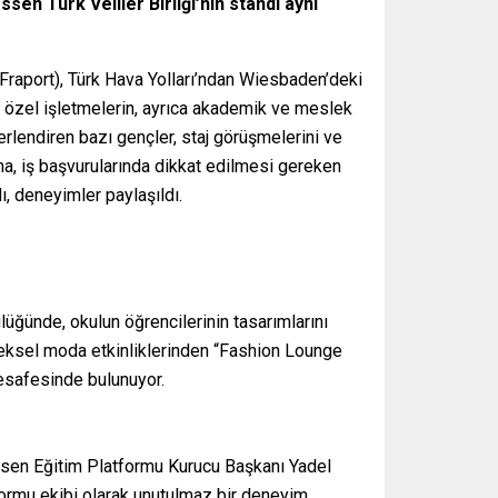
en Türk Veliler Birliği’nin standı aynı
Fraport), Türk Hava Yolları’ndan Wiesbaden’deki
e özel işletmelerin, ayrıca akademik ve meslek
ğerlendiren bazı gençler, staj görüşmelerini ve
ma, iş başvurularında dikkat edilmesi gereken
, deneyimler paylaşıldı.
üğünde, okulun öğrencilerinin tasarımlarını
eneksel moda etkinliklerinden “Fashion Lounge
mesafesinde bulunuyor.
essen Eğitim Platformu Kurucu Başkanı Yadel
formu ekibi olarak unutulmaz bir deneyim