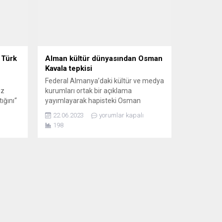
 Türk
Alman kültür dünyasından Osman
Kavala tepkisi
Federal Almanya’daki kültür ve medya
ız
kurumları ortak bir açıklama
ığını“
yayımlayarak hapisteki Osman
Kavala’yı karalayan dizisinden dolayı
22.06.2023
yorumlar kapalı
TRT’yi kınadı. Türkiye Almanya Kültür
198
Forumu, Güzel Sanatlar Akademisi
ı gün
(Akademie der Künste), Sınır
e,
Tanımayan Gazeteciler’le iki büyük
yazarlar örgütü PEN Berlin ve PEN
rülen
Almanya Merkezi’nin yaptığı ortak
yok
açıklamada “Metamorfoz” adıyla TRT
.
tarafından kurulup finanse...