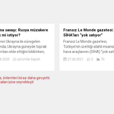
na savaşı: Rusya müzakere
Fransız Le Monde gazetesi:
 mi istiyor?
SİHA’ları “yok satıyor”
nın Ukrayna ile süregelen
Fransız Le Monde gazetesi,
nda, Ukrayna güneyde toprak
Türkiye’nin ürettiği silahlı insans
ları elde ettiğini bildirirken,
hava araçlarının (SİHA) ”yok satt
nın Ukrayna’daki hedeflere
yazdı. Gazetenin haberinde,
6.2023
yorumlar kapalı
27.06.2021
0
76
k saldırıları devam ediyor. Ancak
Türkiye’nin son yıllarda askeri
ere için henüz uzlaşma
endüstrisini insansız hava aracı
ması uzak bir ihtimal gibi
üretmeye yönelttiği ve ihracatın
yor. Ukrayna, kaybedilen
geçtikçe artırdığı belirtildi. Suriy
lardan vazgeçmeyi reddettiği
Libya ve Dağlık Karabağ’da
n gibi ülkelerden gelen barış
kullanılarak başarılı oldukları gö
leri fazla yankı uyandırmamıştı.
Türk insansız hava araçlarının “
şu anda Moskova tarafında...
sattığı“ kaydedilen haberde, bu..