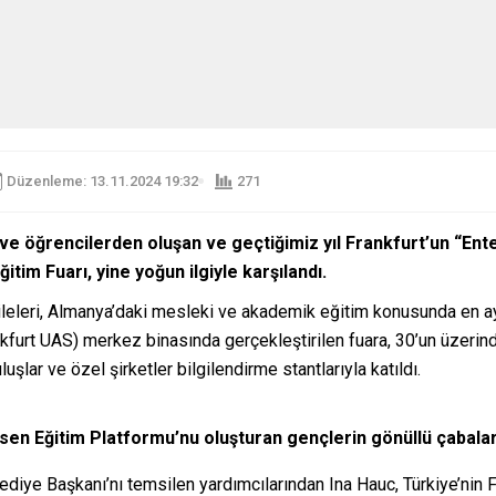
Düzenleme: 13.11.2024 19:32
271
ve öğrencilerden oluşan ve geçtiğimiz yıl Frankfurt’un “En
itim Fuarı, yine yoğun ilgiyle karşılandı.
eleri, Almanya’daki mesleki ve akademik eğitim konusunda en ayrı
ankfurt UAS) merkez binasında gerçekleştirilen fuara, 30’un üzeri
ar ve özel şirketler bilgilendirme stantlarıyla katıldı.
 Eğitim Platformu’nu oluşturan gençlerin gönüllü çabalarıy
elediye Başkanı’nı temsilen yardımcılarından Ina Hauc, Türkiye’nin