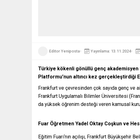
Editor Yeniposta
Yayınlama: 13.11.2024
Türkiye kökenli gönüllü genç akademisyen 
Platformu’nun altıncı kez gerçekleştirdiği Eğ
Frankfurt ve çevresinden çok sayıda genç ve ail
Frankfurt Uygulamalı Bilimler Üniversitesi (Fr
da yüksek öğrenim desteği veren kamusal kuruluşl
Fuar Öğretmen Yadel Oktay Coşkun ve Hessen
Eğitim Fuarı‘nın açılışı, Frankfurt Büyükşehir B