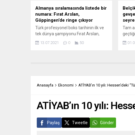
Almanya sıralamasında listede bir
Belçi
numara: Fırat Arslan,
gevşet
Göppingen’de ringe çıkıyor
seyre
Türk profesyonel boks tarihinin ilk ve
Tam aşı
tek dünya şampiyonu Fırat Arslan,
geçtiğ
Göppingen’de ringe çıkmaya
korona
13.07.2021
0
50
01.0
hazırlanırken, genç boksörlerimize de
hafifl
destek oluyor. Halen Almanya
alışv
sıralamasında listenin bir numarası
müşter
olduğu belirtilen Fırat Arslan, WBA
tamame
federasyonunun dünya sıralamasında
perfo
beş numara olarak yer alıyor. Arslan,
gibi et
24 Temmuz tarihinde Almanya’nın
gevşeti
Anasayfa
Ekonomi
ATİYAB’ın 10 yılı: Hessen’deki “T
Göppingen kentinde bir gala
kapalı
düzenlemeye hazırlandığını...
çalışma
ATİYAB’ın 10 yılı: Hes
Paylaş
Tweetle
Gönder