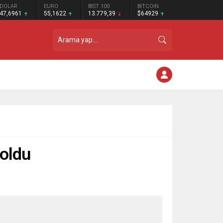
DOLAR
EURO
BIST 100
BITCOIN
47,6961
55,1622
13.779,39
$64929
 oldu