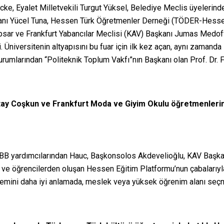
ocke, Eyalet Milletvekili Turgut Yüksel, Belediye Meclis üyeleri
nı Yücel Tuna, Hessen Türk Öğretmenler Derneği (TÖDER-Hessen)
psar ve Frankfurt Yabancılar Meclisi (KAV) Başkanı Jumas Medof
di. Üniversitenin altyapısını bu fuar için ilk kez açan, aynı zamanda
urumlarından “Politeknik Toplum Vakfı”nın Başkanı olan Prof. Dr. F
ktay Coşkun ve Frankfurt Moda ve Giyim Okulu öğretmenle
rt BB yardımcılarından Hauc, Başkonsolos Akdevelioğlu, KAV Baş
ve öğrencilerden oluşan Hessen Eğitim Platformu’nun çabalarıyla
istemini daha iyi anlamada, meslek veya yüksek öğrenim alanı seç