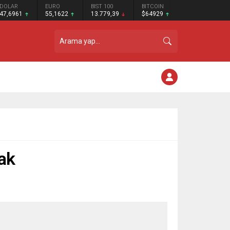
DOLAR
EURO
BIST 100
BITCOIN
47,6961
55,1622
13.779,39
$64929
cak