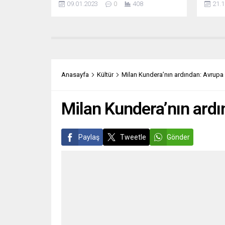
09.01.2023
0
408
21.1
firma ile gerçekleştirdiği 2023’e
interne
yönelik beklenti anketinin sonuçlarını
tehlik
açıkladı. Ankete göre, Almanya’daki
etkile
şirketlerin yüzde 39’u ticari
isteme
faaliyetlerinde bu yıl düşüş bekliyor.
önemli
Şirketler, buna sebep olarak yüksek
Prense
enerji maliyetleri, tedarik zinciri...
gelişt
Anasayfa
Kültür
Milan Kundera’nın ardından: Avrupa 
Philip
Katali
Milan Kundera’nın ardı
Paylaş
Tweetle
Gönder