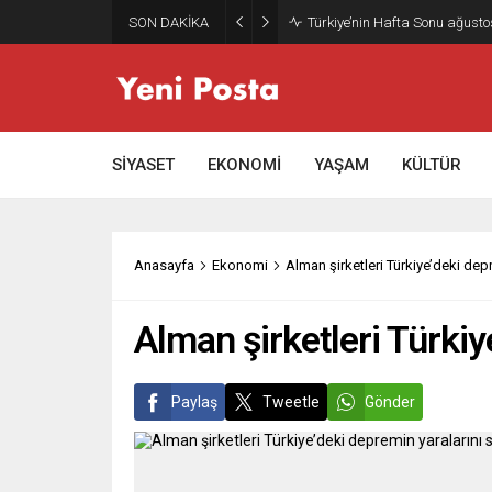
SON DAKİKA
Türkiye’nin Hafta Sonu ağusto
SİYASET
EKONOMİ
YAŞAM
KÜLTÜR
Anasayfa
Ekonomi
Alman şirketleri Türkiye’deki dep
Alman şirketleri Türki
Paylaş
Tweetle
Gönder