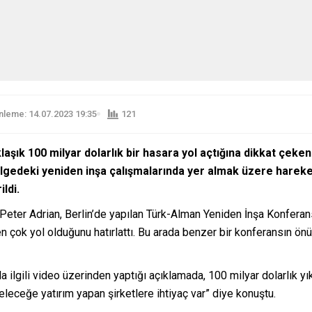
leme: 14.07.2023 19:35
121
aşık 100 milyar dolarlık bir hasara yol açtığına dikkat çek
ölgedeki yeniden inşa çalışmalarında yer almak üzere hareke
ildi.
 Peter Adrian, Berlin’de yapılan Türk-Alman Yeniden İnşa Konferans
 çok yol olduğunu hatırlattı. Bu arada benzer bir konferansın ön
ilgili video üzerinden yaptığı açıklamada, 100 milyar dolarlık y
leceğe yatırım yapan şirketlere ihtiyaç var” diye konuştu.