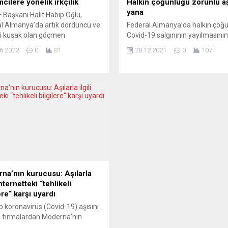
mcilere yönelik ırkçılık
Halkın çoğunluğu zorunlu a
yana
Başkanı Halit Habip Oğlu,
l Almanya’da artık dördüncü ve
Federal Almanya’da halkın çoğ
i kuşak olan göçmen
Covid-19 salgınının yayılmasının
ilerin iş hayatında hâlâ
önüne geçmek ve hastane
6.2022
0
81
28.12.2021
0
107
ılık ve ırkçılığa maruz kalmasını
kapasitelerinin sınıra dayanma
 edilemez” olduğunu belirtti. DW
için genel aşı zorunluluğu
’nin haberine göre, Friedrich
getirilmesine olumlu bakıyor. 
nn Vakfı ve Almanya Startup
hükümeti, Covid-19’a karşı aşı
i’nin yayımladığı “2022 Göçmen
kampanyasının başladığı Aralık
ciler” başlıklı araştırmada,
2020’de aşı zorunluluğu
a’da göçmenlerin iş kurarken
getirilmeyeceği konusunda söz
ntaja sahip...
de, salgında vakaların artması v
varyantların ortaya çıkması, zo
aşıyı gündeme taşıdı....
na’nın kurucusu: Aşılarla
 internetteki “tehlikeli
ere“ karşı uyardı
ip koronavirüs (Covid-19) aşısını
 firmalardan Moderna’nın
u Derrick Rossi, aşılarla ilgili