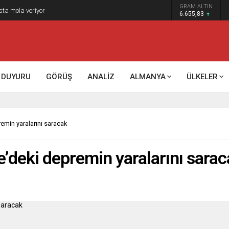
GRAM ALTIN
sta mola veriyor
6.655,83
DUYURU
GÖRÜŞ
ANALİZ
ALMANYA
ÜLKELER
remin yaralarını saracak
ye’deki depremin yaralarını sara