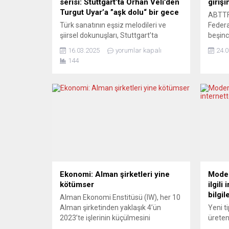
serisi: Stuttgart’ta Orhan Veli’den
girişi
Turgut Uyar’a ”aşk dolu“ bir gece
ABTTF 
Türk sanatının eşsiz melodileri ve
Federa
şiirsel dokunuşları, Stuttgart’ta
beşinc
düzenlenecek olan “Aşkolsun –
kökenl
16.03.2025
yorumlar kapalı
24.0
Şarkılar ve Şiirler” etkinliği ile
ayrımc
144
sanatseverlerle buluşuyor. Kültür ve
“kabul
sanat kuruluşu Turkuaz e.V’nın
Türkçe
organizasyonuyla ve Tiyatro
Nauma
Diyalog’un katkılarıyla gerçekleşecek
Birliğ
bu özel etkinlik, 12 Nisan 2025
Girişim
cumartesi akşamı Stuttgart’ta Le Chic
Almany
adlı mekanda düzenlenecek. Geceye,
dezava
güçlü sesi ve yorumlarıyla...
Ekonomi: Alman şirketleri yine
Moder
kötümser
ilgili
bilgil
Alman Ekonomi Enstitüsü (IW), her 10
Alman şirketinden yaklaşık 4’ün
Yeni t
2023’te işlerinin küçülmesini
üreten
beklediğini bildirdi. IW, 2 bin 500 Alman
kurucus