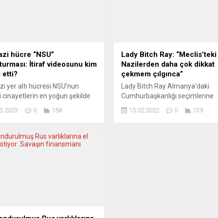
zi hücre “NSU”
Lady Bitch Ray: “Meclis’teki
turması: İtiraf videosunu kim
Nazilerden daha çok dikkat
 etti?
çekmem çılgınca”
i yer altı hücresi NSU’nun
Lady Bitch Ray Almanya’daki
ği cinayetlerin en yoğun şekilde
Cumhurbaşkanlığı seçimlerine
dığı eyalet olan Bavyera’da
skandal giyim tarzı ile gelince or
3.2023
0
158
15.02.2022
0
139
 II. NSU Soruşturma
karıştı. Apartman topuklu parla
onu’nun tanık dinlemeleri kritik
beyaz diz üstü çizmeleri, mini ge
kazanarak devam ediyor. Son
ve peçesi ile salondaki yerini al
a ise bir itiraf videosunun
rapçi ve yazar Dr.in Reyhan Şahi
rger Nachrichten gazetesine
”AfD’ye hayır, Naziler Dışarı” ya
ve kimler tarafından servis
çantasıyla ırkçılığı protesto etti.
ği noktası damga vurdu.
Feminist yazar Lady Bitch Ray’i
onun yaklaşık on bir saat...
Almanya’daki...