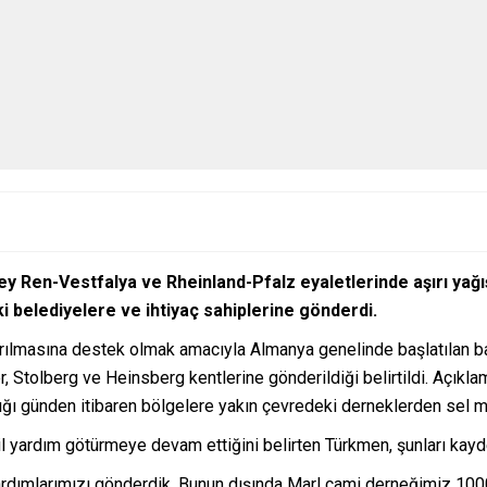
uzey Ren-Vestfalya ve Rheinland-Pfalz eyaletlerinde aşırı yağı
ki belediyelere ve ihtiyaç sahiplerine gönderdi.
 sarılmasına destek olmak amacıyla Almanya genelinde başlatılan 
r, Stolberg ve Heinsberg kentlerine gönderildiği belirtildi. Açıkl
ı günden itibaren bölgelere yakın çevredeki derneklerden sel mağd
fiil yardım götürmeye devam ettiğini belirten Türkmen, şunları kayde
yardımlarımızı gönderdik. Bunun dışında Marl cami derneğimiz 10