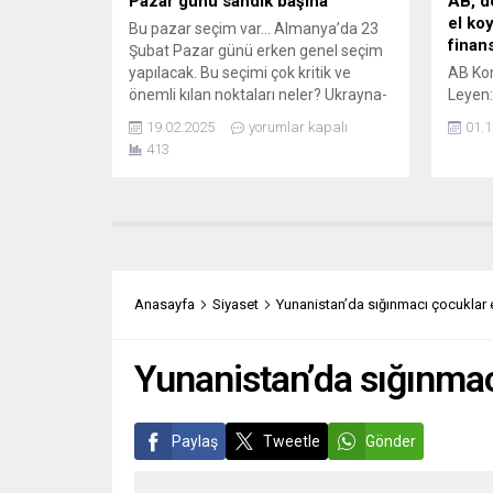
Pazar günü sandık başına
AB, d
el ko
Bu pazar seçim var… Almanya’da 23
finan
Şubat Pazar günü erken genel seçim
yapılacak. Bu seçimi çok kritik ve
AB Kom
önemli kılan noktaları neler? Ukrayna-
Leyen:
Rusya savaşının Avrupa ve
Ukrayn
19.02.2025
yorumlar kapalı
01.1
Almanya’ya yüklediği ekonomik ve
etmesi
413
sosyal problemler. Trump dönemiyle
gereke
birlikte ABD yönetimin Almaya ve
gerekiy
Avrupa’ya fatura kesmek istemesi!
Rusya’
Avrupa Birliği’nin kendi doğal
300 mi
sorunları. Göçmen sorununun...
rezerv
dondur
varlıkl
Anasayfa
Siyaset
Yunanistan’da sığınmacı çocuklar 
Yunanistan’da sığınmac
Paylaş
Tweetle
Gönder