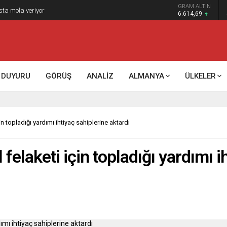
GRAM ALTIN
sta mola veriyor
6.614,69
DUYURU
GÖRÜŞ
ANALİZ
ALMANYA
ÜLKELER
n topladığı yardımı ihtiyaç sahiplerine aktardı
felaketi için topladığı yardımı i