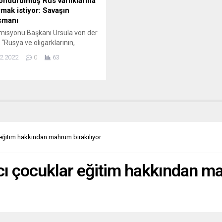
ondurulmuş Rus varlıklarına
ymak istiyor: Savaşın
smanı
isyonu Başkanı Ursula von der
 “Rusya ve oligarklarının,
a’ya verdiği zararı tazmin
2.2022
0
63
 ve ülkenin yeniden inşası için
n masrafları karşılaması
or.” Avrupa Birliği (AB),
nın savaş nedeniyle dondurulan
lyar avroluk merkez bankası
lerine ve Rus oligarkların
ulmuş 19 milyar avroluk mal
arına el koymayı planlıyor. AB...
eğitim hakkından mahrum bırakılıyor
ı çocuklar eğitim hakkından ma