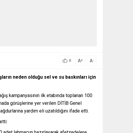
A
A
+
-
0
şların neden olduğu sel ve su baskınları için
bağış kampanyasının ilk etabında toplanan 100
amada görüşlerine yer verilen DİTİB Genel
urlarına yardım eli uzatıldığını ifade etti.
tti:
00 adet lahmacun hazırlayarak afetzedelere