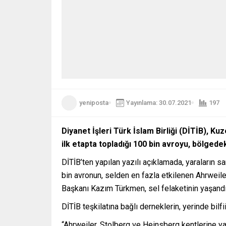
yeniposta
Yayınlama: 30.07.2021
197
Diyanet İşleri Türk İslam Birliği (DİTİB), K
ilk etapta topladığı 100 bin avroyu, bölgede
DİTİB’ten yapılan yazılı açıklamada, yaraların
bin avronun, selden en fazla etkilenen Ahrweile
Başkanı Kazım Türkmen, sel felaketinin yaşandığ
DİTİB teşkilatına bağlı derneklerin, yerinde bil
“Ahrweiler, Stolberg ve Heinsberg kentlerine 