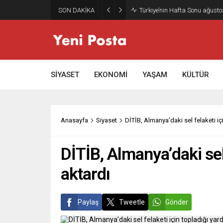
SON DAKİKA
Türkiye’nin Hafta Sonu ağusto
SİYASET
EKONOMİ
YAŞAM
KÜLTÜR
Anasayfa
Siyaset
DİTİB, Almanya’daki sel felaketi içi
DİTİB, Almanya’daki sel 
aktardı
Paylaş
Tweetle
Gönder