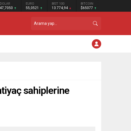
DOLAR
EURO
BIST 100
BITCOIN
47,7050
55,0521
13.774,94
$65077
htiyaç sahiplerine