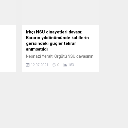
Irkçı NSU cinayetleri davası:
Kararın yıldönümünde katillerin
gerisindeki güçler tekrar
anımsatıldı
Neonazi Yeraltı Örgütü NSU davasının
talık
üçüncü yıl döneminde Avrupa Türk
12.07.2021
0
183
k
İslam Birliği (ATİB) Gele Başkanı
linliği
Durmuş Yıldırım bir basın açıklaması
an ünlü
yaparak “Almanya bizden neyi ve niçin
n,
saklıyor?” diye sordu. ATİB Başkanı
zan
Durmuş Yıldırım’ın yeni tartışmalara
yol açması beklenen açıklaması şöyle:
n
“Neonazi Yeraltı Örgütü NSU
davasının hukuken karara bağlandığı
gün ATİB...