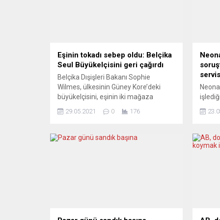
Eşinin tokadı sebep oldu: Belçika
Neona
Seul Büyükelçisini geri çağırdı
soruş
servis
Belçika Dışişleri Bakanı Sophie
Wilmes, ülkesinin Güney Kore’deki
Neonaz
büyükelçisini, eşinin iki mağaza
işledi
çalışanını tokatladığı gerekçesiyle geri
yer al
29.05.2021
0
176
23.0
çağıracaklarını açıkladı. Wilmes,
Meclis
Belçika’nın Seul Büyükelçisi Peter
Komisy
Lescouhier’in eşinin alışveriş yaptığı
boyut 
mağazadaki çalışanlara tokat atması
oturum
nedeniyle iki ülkede de uzun süre
Nürnbe
konuşulan olayla ilgili açıklama yaptı.
nasıl 
Bakan Wilmes, Belçika ile Güney Kore
edildi
arasındaki ilişkilerin...
Komisy