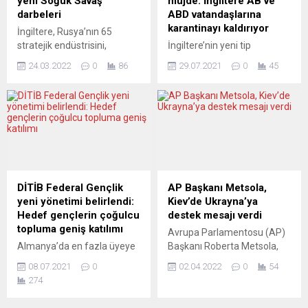
yeni Soğuk Savaş
müjde: İngiltere AB ve
belirtildi. Lazio Bölgesel...
2008’den beri bitmek
darbeleri
ABD vatandaşlarına
bilmeyen krizi frenleyecek
karantinayı kaldırıyor
İngiltere, Rusya’nın 65
ve...
stratejik endüstrisini,
İngiltere’nin yeni tip
bankasını ve Rus iş insanını
koronavirüs aşısının 2
24.03.2022
0
86
29.07.2021
0
45
hedef alan yeni yaptırım
dozunu yaptıran Avrupa
kararını duyurdu. Dışişleri
Birliği (AB) ve ABD
Bakanı Liz Truss, “Kaçış
vatandaşlarına karantina
olmayacak” dedi. İngiltere
zorunluluğunu kaldıracağı
Dışişleri Bakanlığından
bildirildi. İngiliz
yapılan yazılı açıklamada,
hükümetinden bir yetkilinin
söz konusu yaptırımlarla,
paylaştığı bilgiye göre,
çok sayıda savunma şirketi,
aralarında bakanların da yer
Rus demir yolları, Alfa Bank
aldığı “Covid-19 Operasyon
DİTİB Federal Gençlik
AP Başkanı Metsola,
ve Wagner Grubu dahil
Komitesi” uluslararası
yeni yönetimi belirlendi:
Kiev’de Ukrayna’ya
Rusya’nın Ukrayna’yı
seyahat kısıtlamalarının
Hedef gençlerin çoğulcu
destek mesajı verdi
işgaline yardım...
hafifletilmesini görüştü.
topluma geniş katılımı
Avrupa Parlamentosu (AP)
Toplantıda alınan karara
Almanya’da en fazla üyeye
Başkanı Roberta Metsola,
göre, iki doz aşısını yaptırmış
sahip Müslüman gençlik
Ukrayna’nın başkenti Kiev’e
AB ve ABD vatandaşları...
08.07.2021
0
02.04.2022
0
54
birliği olan Diyanet İşleri Türk
giderek bu ülkeye
274
İslam Birliği (DİTİB) Federal
desteklerinin süreceğini
Gençlik Birliği, eyalet gençlik
söyledi. Rusya-Ukrayna