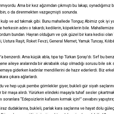
nmıyordu. Ama bir kez ağzımdan çıkmıştı bu lakap; oynadığımız b
ribin; o da direnmekten vazgeçmişti sonunda.
, kulp ve ad takmak gibi. Bunu mahallede Tonguç Abimiz çok iyi yapa
e herkesin adını o takardı; kedilerin, köpeklerin bile. Mahallemize
dum bundan. Hayran olduğum ve çok güzel bir kara kedisi olan To
i, Ustura Raşit, Roket Fevzi, General Memet, Yamuk Tuncay, Kılıbık
ay’a benzerdi. Ama küçük abla, tıpa tıp Türkan Şoray’dı. Sırf bu ben
gene aileye aralarında bir akrabalık olup olmadığı sorusu bile sık 
nemaya giderken kadınlar mendillerini de hazır ederlerdi. Biz erkek
ara çıkara ağlarlardı.
du ve hep uçuk pembe gömlekler giyer, bukleli gür siyah saçlarını 
r bir maşa alırdı. Yürürken elindeki maşayla tuhaf sesler çıkartma
soranlara “Edepsizlerin kafasını kırmak için!” cevabını yapıştırır,
raz dudaklarına, bukleli, parlak kara saçlarına ve hayat dolu g