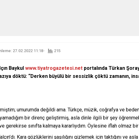
leme: 27.02.2022 11:18
215
lçın Baykul
www.tiyatrogazetesi.net
portalında Türkan Şoray
ı yazıya döktü: “Derken büyülü bir sessizlik çöktü zamanın, in
etirmiştim; umurumda değildi ama. Türkçe, müzik, coğrafya ve beden
yamadığım bir direnç geliştirmiş, asla dinle ilgili bir şey öğre
rekirse sınıfta kalmaya kararlıydım. Öylesine iflah olmaz bir
ın’dı. Kara gözlüklerini şaşılığını gizlemek için taktığını ve asla