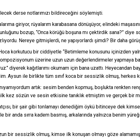
cek derse notlarımızı bildireceğini söylemişti.
alarıma giriyor, rüyalarım karabasana dönüşüyor, elindeki maşasın
unluğunu bozup, “Onca körüğü boşuna mı çektirdik sana?” diye so
ızlıyordu. Nereye gitmişlerdi, ne yapıyorlardı şimdi? Bir daha gör
 Hoca korkutucu bir ciddiyetle “Betimleme konusunu içinizden yaln
kompozisyonum üzerine uzun uzun değerlendirmeler yapmaya başl
ruz.’’ diyerek kağıtlarımı okumam için bana uzattı. Heyecandan 
. Aysun ile birlikte tüm sınıf koca bir sessizlik olmuş, herkes ku
anıyamıyordum artık: sesim benden kopmuş, boşlukta renkten reng
ilk kez sözün ve sesin etkisine tanıklık etmiştim ve gerçek bir m
tçısı, bir şair gibi tonlamayı denediğim öykü bitinceye dek kimse
 bir anda sırra kadem basmış, arkalarında yalnızca benim yüreğ
zun bir sessizlik olmuş, kimse ilk konuşan olmayı göze alamamıştı