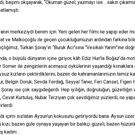
di, başımı okşayarak, “Okuman güzel; yazmayı ise… sakın çıkarm
atlamıştı.
yanın merkeziydi benim için. Yeni gelen her filmi ne yapıp eder m
rat ve Malkoçoğlu ile geçen çocukluğumuzun ardından farkına bile
nçliğimiz, Türkan Şoray’ın “Buruk Acı”sına “Vesikalı Yarim”ine doğ
nda, o büyülü dünyanın içine giriyor, kâh Ediz Hun’la Boğaz’da mot
 Somer ile zenginlerin acımasız öykülerinin yaşandığı konaklara gi
suz kızların çektirdiklerini, bazen de kahramanlarımızın temiz k
r, Belgin Doruk, Sevda Ferdağ, Seyyal Taner, Feri Cansel, Figen H
n Şoray ise çok saygıdeğerdi. Hep iyiliğin, doğruluğun, güzelliğin 
evat Kurtuluş, Nubar Terziyan çok sevdiğimiz yüzlerdi; ne yapıp 
rlerdi.
lâ içimi sızlatan Aysun’un kokusunu getiriyordu bana. Aysun üzer
nlü kızı, bazen güle oynaya yaşayan bir balıkçı güzeli, bazen hüzü
iş kadını…