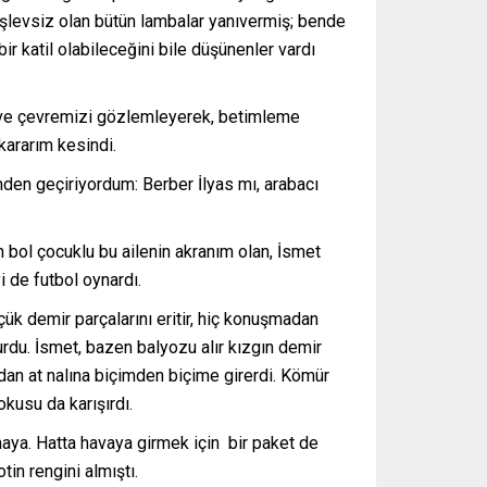
işlevsiz olan bütün lambalar yanıvermiş; bende
ir katil olabileceğini bile düşünenler vardı
ş ve çevremizi gözlemleyerek, betimleme
ararım kesindi.
den geçiriyordum: Berber İlyas mı, arabacı
n bol çocuklu bu ailenin akranım olan, İsmet
i de futbol oynardı.
çük demir parçalarını eritir, hiç konuşmadan
lurdu. İsmet, bazen balyozu alır kızgın demir
dan at nalına biçimden biçime girerdi. Kömür
kusu da karışırdı.
aya. Hatta havaya girmek için bir paket de
in rengini almıştı.