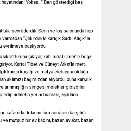
a hayatından! Yoksa…” Ben gösterdiği beş
utlaka seyrederdik. Serin ve loş salonunda hep
 varmadan “Çekirdekle karışık Sadri Alışık”la
ru evrilmeye başlıyordu.
osiklet turuna çıkıyor, kâh Turist Ömer’le boğa
riyor, Kartal Tibet ve Cüneyt Arkın’la mert,
alpli kanun kaçağı ve mafya elebaşısı olduğu
an aklımızı başımızdan alıyordu; buna karşılık
ve arınmışlığın simgesi melekler gibiydiler.
edip adaletin yerini bulması, aşıkların
ine kafamda dolanan tüm soruların karşılığı
nlü ve mutsuz bir ev kadını, bazen avukat, bazen