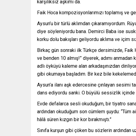
karşılıksız aşkımı da.
Faik Hoca kompozisyonlarımızı toplamış ve gele
Aysun’u bir türlü aklımdan çıkaramıyordum. Rüy
diye söyleniyordu bana. Demirci Baba ise susk
korku dolu bakışları geliyordu aklıma ve içim s
Birkaç gün sonraki ilk Türkçe dersimizde, Faik
ve benden 10 almış!” diyerek, adımı anmadan 
adlı öyküyü kaleme alan arkadaşınızdan dinliyo
gibi okumaya başladım. Bir kez bile kekelemedim
Aysun’a ilanı aşk edercesine çınlayan sesimi t
dans ediyordu sanki. O büyülü sessizlik içinde 
Evde defalarca sesli okuduğum, bir tiyatro sana
ardından okuduğum son cümlem şuydu: “Tüm aile
hâlâ süren kızgın bir kor bırakmıştı.”
Sınıfa kurşun gibi çöken bu sözlerin ardından u