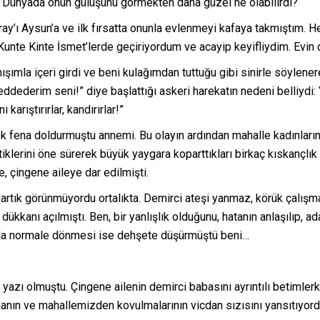
u. Dünyada onun gülüşünü görmekten daha güzel ne olabilirdi?
y’ı Aysun’a ve ilk fırsatta onunla evlenmeyi kafaya takmıştım. H
unte Kinte İsmet’lerde geçiriyordum ve acayip keyifliydim. Evin
ımla içeri girdi ve beni kulağımdan tuttuğu gibi sinirle söylenere
reddederim seni!” diye başlattığı askeri harekatın nedeni belliydi:
karıştırırlar, kandırırlar!”
ek fena doldurmuştu annemi. Bu olayın ardından mahalle kadınlarını
iklerini öne sürerek büyük yaygara koparttıkları birkaç kıskançlık 
, çingene aileye dar edilmişti.
artık görünmüyordu ortalıkta. Demirci ateşi yanmaz, körük çalışmaz
ükkanı açılmıştı. Ben, bir yanlışlık olduğunu, hatanın anlaşılıp, a
ızla normale dönmesi ise dehşete düşürmüştü beni…
yazı olmuştu. Çingene ailenin demirci babasını ayrıntılı betimle
nın ve mahallemizden kovulmalarının vicdan sızısını yansıtıyordu