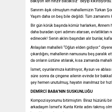
bakıyon len hınzır bacaksız” deyip kıkırdıyord
Sanırım âşık olmuştum mahallemizin Türkan Şora
Yaşım daha on beş bile değildi. Tüm zamanımı K
Bir gün körük başında kömür harlarken, Annem hış
daha buradan içeri adımını atarsan, evlatlıktan 
edinecek! Senin aklını başından alır bunlar, kafanı 
Anlaşılan mahalleli “Oğlun elden gidiyor.” diyer
çıkardığını, mahallenin namusunu beş paralık ett
da onların üstüne atılarak, kısa zamanda mahalle
İsmet, oyunlarımıza katılmıyor, Aysun ve ablası 
süre sonra da çingene ailenin evinde bir bakkal d
şey hemen unutulmuş; hayatın inanılmaz bir h
DEMİRCİ BABA’NIN SUSKUNLUĞU
Kompozisyonumu bitirmiştim. Biraz hüzünlü bir 
arkadaşım İsmet’e Kunta Kinte adını takmış olma