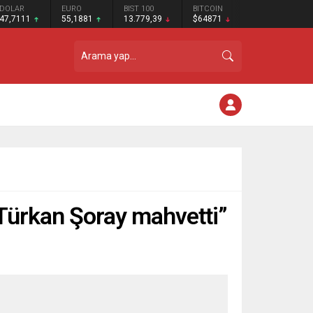
DOLAR
EURO
BIST 100
BITCOIN
47,7111
55,1881
13.779,39
$64871
i Türkan Şoray mahvetti”