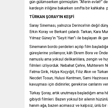
gün gülümserken görmüştüm. “Aferin evlat!” de
kardeşin iriliğine bakarken sınıfta bir kahkaha p
TÜRKAN ŞORAY’IN KEŞFİ
Saray Sineması, yalnızca Derince’nin değil dün
Erkin Koray ve Berkant çalardı. Tarkan, Kara Mu
Yılmaz Güney’in “Seyit Han”ı ile başlayan ilk ge
Sinemanın bordo perdeleri açılıp film başladığı
güreşlerine yollanıyor, kâh Ekrem Bora ve Önder
namuslu ama yoksul delikanlılara, zengin ve huy
filmleri izliyorduk. Nebahat Çehre, Muhterem Nu
Fatma Girik, Hülya Koçyiğit, Filiz Akın ve Türka
Necdet Tosun, Hulusi Kentmen, Sami Hazinses, C
kavuşması için didinirler, gerekirse canlarını veri
Türkay Şoray, artık unutmaya başladığım ama hâ
gibiydi filmleri. Bazen yoksul bir ailenin hüzü
hanım ağa, bazen acımasız ve kalpsiz, ünlü bir 