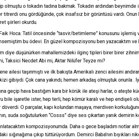
sip olmuştu o tokadın tadına bakmak. Tokadın ardından beynimde 
r titrerdi onu gördüğünde, çok insafsız bir görüntüsü vardı. Onun b
t şiirleri okurdu.
 Faik Hoca. Tatil öncesinde “tasvir/betimleme” konusunu işlemi
nemsemiştim bu ödevi. En güzel kompozisyonu ben yazacaktım ve k
diye düşünürken mahallemizdeki ilginç tipleri birer birer zihnim
, Taksici Necdet Abi mi, Aktar Nilüfer Teyze mi?
e ailesi taşınmıştı ve ilk bakışta Amerikalı zenci ailesini andıra
 ikizi gibiydi. Çok cana yakındı; hemen arkadaş olmuştuk onunla . İy
a geçip hava bastığım kara bir körük ile ateşi harlar, o ateşte kü
u bile işaretle ister, hep terli, hep kömür karalı ve hep endişeli o
er döverdi. O parçalar, kapı kolundan maşaya, merdiven korkuluğun
nın, suda soğutulurken “Cosss” diye ses çıkartan yanık demirin ko
i anlatacaktım kompozisyonumda. Daha o gece başladım notlar alm
ki sığınağıma çıkıp tüttürüyordum. Demirci Baba’nın bıyıkları nikot