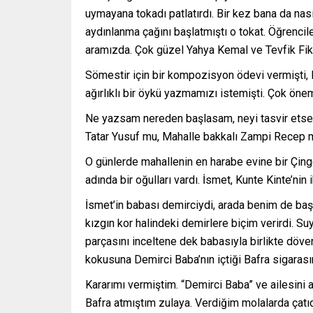
uymayana tokadı patlatırdı. Bir kez bana da na
aydınlanma çağını başlatmıştı o tokat. Öğrencile
aramızda. Çok güzel Yahya Kemal ve Tevfik Fikre
Sömestir için bir kompozisyon ödevi vermişti,
ağırlıklı bir öykü yazmamızı istemişti. Çok ö
Ne yazsam nereden başlasam, neyi tasvir etsem 
Tatar Yusuf mu, Mahalle bakkalı Zampi Recep mi
O günlerde mahallenin en harabe evine bir Çingen
adında bir oğulları vardı. İsmet, Kunte Kinte’nin
İsmet’in babası demirciydi, arada benim de başın
kızgın kor halindeki demirlere biçim verirdi. Suy
parçasını inceltene dek babasıyla birlikte döv
kokusuna Demirci Baba’nın içtiği Bafra sigarası
Kararımı vermiştim. “Demirci Baba” ve ailesin
Bafra atmıştım zulaya. Verdiğim molalarda çatıda