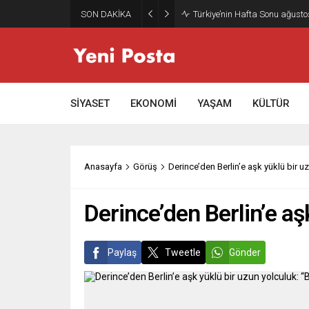
SON DAKİKA
Gazze’nin geleceği: Teknokrati
SİYASET
EKONOMİ
YAŞAM
KÜLTÜR
Anasayfa
Görüş
Derince’den Berlin’e aşk yüklü bir u
Derince’den Berlin’e aş
Paylaş
Tweetle
Gönder