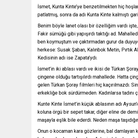
İsmet, Kunta Kinte’ye benzetilmekten hiç hoşla
patlatmış, sonra da adı Kunta Kinte kalmıştı ga
Benim böyle lanet olası bir özelliğim vardı işte
Fakir sümüğü gibi yapışırdı taktığı ad. Mahalled
ben koymuştum ve çaktırmadan gurur da duyuyor
herkese: Susak Şaban, Kalınbok Metin, Pırtık Al
Kedisinin adı ise Zapata’ydı.
İsmet’in iki ablası vardı ve ikisi de Türkan Şor
çingene olduğu tartışılırdı mahallede. Hatta çin
gelen Türkan Şoray filmleri hiç kaçırılmazdı. Si
erkekliğe bok sürdürmeden. Kadınlarsa tadını çık
Kunte Kinte İsmet’in küçük ablasının adı Aysun’
koluna örgü bir sepet takar, diğer eline de demi
maşayla eşlik bile ederdi. Neden maşa taşıdığını 
Onun o kocaman kara gözlerine, bal damlayan ki