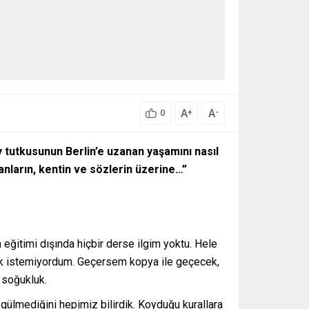
A
A
+
-
0
 tutkusunun Berlin’e uzanan yaşamını nasıl
sanların, kentin ve sözlerin üzerine…”
 eğitimi dışında hiçbir derse ilgim yoktu. Hele
nmek istemiyordum. Geçersem kopya ile geçecek,
 soğukluk.
 gülmediğini hepimiz bilirdik. Koyduğu kurallara