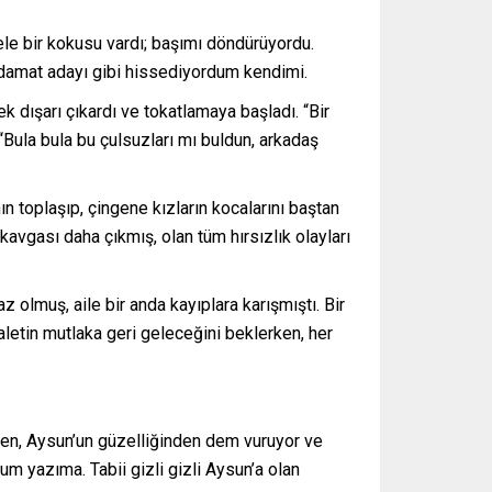
ele bir kokusu vardı; başımı döndürüyordu.
 damat adayı gibi hissediyordum kendimi.
k dışarı çıkardı ve tokatlamaya başladı. “Bir
 “Bula bula bu çulsuzları mı buldun, arkadaş
n toplaşıp, çingene kızların kocalarını baştan
kavgası daha çıkmış, olan tüm hırsızlık olayları
 olmuş, aile bir anda kayıplara karışmıştı. Bir
daletin mutlaka geri geleceğini beklerken, her
rken, Aysun’un güzelliğinden dem vuruyor ve
m yazıma. Tabii gizli gizli Aysun’a olan