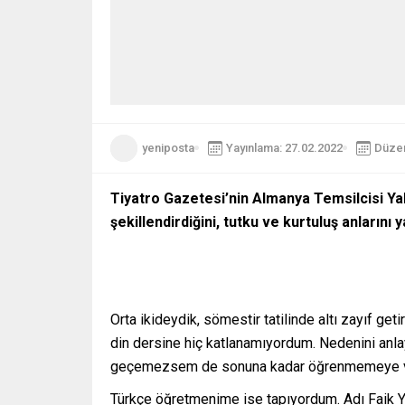
yeniposta
Yayınlama: 27.02.2022
Düzen
Tiyatro Gazetesi’nin Almanya Temsilcisi Ya
şekillendirdiğini, tutku ve kurtuluş anların
Orta ikideydik, sömestir tatilinde altı zayıf g
din dersine hiç katlanamıyordum. Nedenini anla
geçemezsem de sonuna kadar öğrenmemeye ve ge
Türkçe öğretmenime ise tapıyordum. Adı Faik Yalç