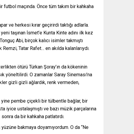
ir futbol maçında. Önce tüm takım bir kahkaha
r ve herkesi kırar geçirirdi taktığı adlarla.
 yeni taşınan İsmet’e Kunta Kinte adını ilk kez
nguç Abi, birçok kalıcı isimler takmıştı
 Remzi, Tatar Rafet… en akılda kalanlarıydı.
zerlikten ötürü Türkan Şoray’ın da kökeninin
sık yöneltilirdi. O zamanlar Saray Sineması’na
ler gizli gizli ağlardık, renk vermeden,
yine pembe çiçekli bir tülbentle bağlar, bir
kta iyice ustalaşmıştı ve bazı müzik parçalarına
 sonra da bir kahkaha patlatırdı.
üleç yüzüne bakmaya doyamıyordum. O da “Ne