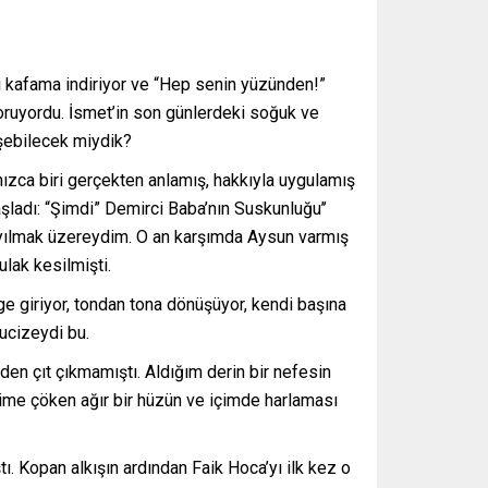
ı kafama indiriyor ve “Hep senin yüzünden!”
ruyordu. İsmet’in son günlerdeki soğuk ve
üşebilecek miydik?
ızca biri gerçekten anlamış, hakkıyla uygulamış
adı: “Şimdi” Demirci Baba’nın Suskunluğu’’
bayılmak üzereydim. O an karşımda Aysun varmış
lak kesilmişti.
e giriyor, tondan tona dönüşüyor, kendi başına
ucizeydi bu.
den çıt çıkmamıştı. Aldığım derin bir nefesin
ime çöken ağır bir hüzün ve içimde harlaması
. Kopan alkışın ardından Faik Hoca’yı ilk kez o