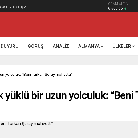
GRAM ALTIN
k kontrol mü, kolonializm mi?
6.660,55
DUYURU
GÖRÜŞ
ANALİZ
ALMANYA
ÜLKELER
zun yolculuk: “Beni Türkan Şoray mahvetti”
k yüklü bir uzun yolculuk: “Ben