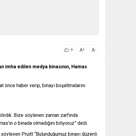
A
A
+
-
0
dan imha edilen medya binasının, Hamas
at önce haber verip, binayı boşaltmalarını
bilirdik. Bize söylenen zaman zarfında
as’ın o binada olmadığını biliyoruz” dedi.
rını söyleyen Pruitt “Bulunduğumuz binayı düzenli