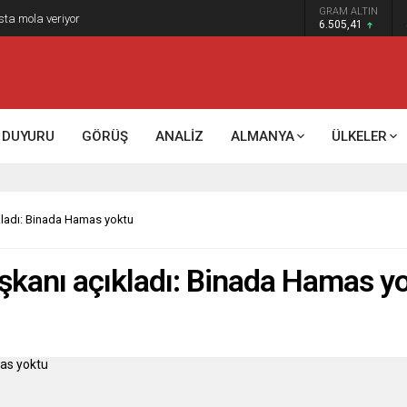
GRAM ALTIN
sta mola veriyor
6.505,41
DUYURU
GÖRÜŞ
ANALİZ
ALMANYA
ÜLKELER
kladı: Binada Hamas yoktu
şkanı açıkladı: Binada Hamas y