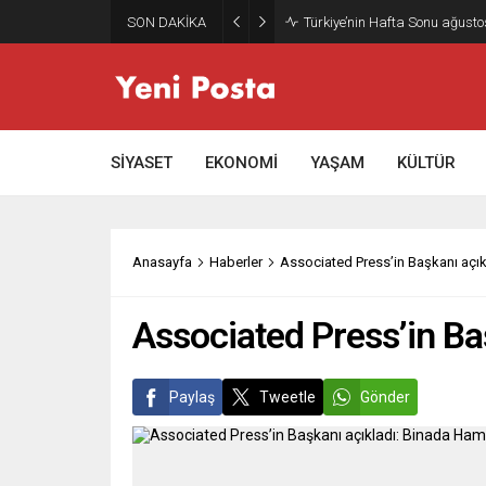
SON DAKİKA
Türkiye’nin Hafta Sonu ağusto
SİYASET
EKONOMİ
YAŞAM
KÜLTÜR
Anasayfa
Haberler
Associated Press’in Başkanı açı
Associated Press’in Ba
Paylaş
Tweetle
Gönder