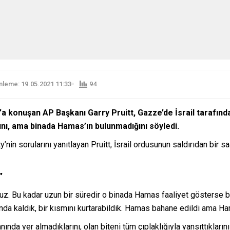
leme: 19.05.2021 11:33
94
’a konuşan AP Başkanı Garry Pruitt, Gazze’de İsrail tarafın
ını, ama binada Hamas’ın bulunmadığını söyledi.
n sorularını yanıtlayan Pruitt, İsrail ordusunun saldırıdan bir sa
”
yoruz. Bu kadar uzun bir süredir o binada Hamas faaliyet gösterse 
da kaldık, bir kısmını kurtarabildik. Hamas bahane edildi ama Ham
yanında yer almadıklarını, olan biteni tüm çıplaklığıyla yansıttıkla