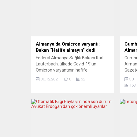
Almanya’da Omicron varyantı:
Cumhu
Bakan “Hafife almayın” dedi
Alma
Federal Almanya Sağlık Bakanı Karl
Cumhur
Lauterbach, ülkede Covid-19’un
Alman
Omicron varyantının hafife
Gazete
alınmamasını istedi. Karl Lauterbach,
geniş y
30.12.2021
0
62
30.1
Berlin’de düzenlediği basın
yandan
163
toplantısında, halkı mesafe kurallarına
cumhur
dikkat etmeye ve mümkün olan her
temell
yerde temasları azaltmaya çağırdı.
çekili
“Tehlikeyi hafife almayın” uyarısında
sert bi
bulunan Lauterbach, “Yılbaşı gecesini
Sol-li
lütfen çok küçük bir grup halinde
(Tages
kutlayın ve birbirinizi...
halen 
sayfalı