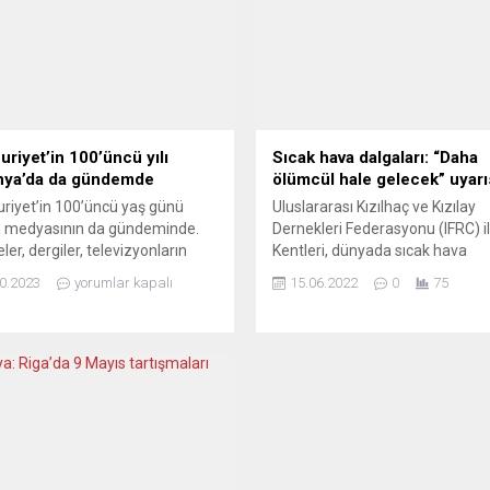
riyet’in 100’üncü yılı
Sıcak hava dalgaları: “Daha
nya’da da gündemde
ölümcül hale gelecek” uyarı
iyet’in 100’üncü yaş günü
Uluslararası Kızılhaç ve Kızılay
 medyasının da gündeminde.
Dernekleri Federasyonu (IFRC) i
ler, dergiler, televizyonların
Kentleri, dünyada sıcak hava
er verdiği yayınlarda, bir
dalgalarının daha sık ve ölümcül
0.2023
yorumlar kapalı
15.06.2022
0
75
 Erdoğan rejiminin Türkiye’yi
geleceği uyarısında bulundu. IF
iyetin kuruluş dönemi
C40 Kentleri’nden yapılan ortak 
erinden uzaklaştırdığına dikkat
açıklamada, dünyadaki sıcak h
rken, diğer yandan da bu sürece
dalgalarının gidişatına dair
r direnişin sürdüğü belirtiliyor.
değerlendirmelere yer verildi.
beral çizgideki TAZ’ın
Açıklamada, 2015’ten 2021’e k
zeitung) “Cumhuriyet ruhu
küresel sıcaklığın en yüksek
yaşıyor!” başlığıyla verdiği tam
seviyelerde olduğu hatırlatılarak.
k analizde...