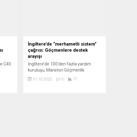
İngiltere’de “merhametli sistem”
sı
çağrısı: Göçmenlere destek
arayışı
le C40
İngiltere’de 100’den fazla yardım
kuruluşu, Manston Göçmenlik
 hale
Merkezi’ndeki aşırı kalabalık nedeniyle
31.10.2022
0
77
RC ve
İçişleri Bakanı Suella Braverman’a
yazılı
çağrıda bulunarak, sığınmacılara
ava
“merhametli ve etkili bir sistem”
uygulanmasını talep etti. İngiltere’de
100’den fazla yardım kuruluşu, İçişleri
adar
Bakanı Braverman’a yazdıkları açık
mektupta, İngiltere’ye sığınma
..
talebinde bulunmak isteyenler için
“merhametli ve etkili bir sistem”