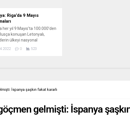
ya: Riga’da 9 Mayıs
maları
a her yıl 9 Mayıs’ta 100.000’den
Rusça konuşan Letonyalı,
lerin ülkeyi nasyonal
istlerden kurtarışını kutluyor.
4.2022
0
523
ye Başkanı Staķis, Putin
çilerine toplanma noktası
 hizmet edeceği gerekçesiyle
ki kutlamaları yasaklamayı
yor. Letonya Başbakanı Kariņš,
aları “ülkemizin işgalinin
ilmesi” şeklinde nitelendirerek,
mişti: İspanya şaşkın fakat kararlı
enelinde uygulanacak bir yasağı
 dışı bırakmadı....
göçmen gelmişti: İspanya şaşkın 