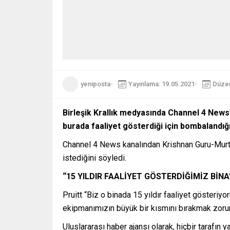
yeniposta
Yayınlama: 19.05.2021
Düzen
Birleşik Krallık medyasında Channel 4 News
burada faaliyet gösterdiği için bombalandığ
Channel 4 News kanalından Krishnan Guru-Murty’ni
istediğini söyledi.
“15 YILDIR FAALİYET GÖSTERDİĞİMİZ BİNA
Pruitt “Biz o binada 15 yıldır faaliyet gösteri
ekipmanımızın büyük bir kısmını bırakmak zorun
Uluslararası haber ajansı olarak, hiçbir tarafın 