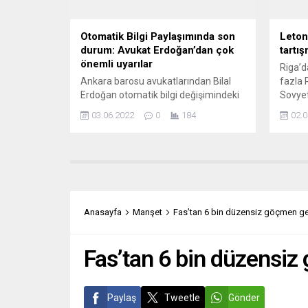
Otomatik Bilgi Paylaşımında son
Leton
durum: Avukat Erdoğan’dan çok
tartış
önemli uyarılar
Riga’d
Ankara barosu avukatlarından Bilal
fazla 
Erdoğan otomatik bilgi değişimindeki
Sovyet
son gelişmelerle ilgili çok önemli
sosyal
03.06.2022
0
184
02.0
uyarılarda bulundu. Adres
Beledi
değişikliğinin etkisi bulunmadığını
destek
kaydeden Erdoğan tasdikname ile
olarak
Türkiye’den kira gelirlerinin peşine
bu yıl
düşüldüğüne de işaret etti. Yeni Posta
düşünü
gazetesinin YouTube kanalında
kutlam
yayınlanan “Hakkınız Var”
yücelt
Anasayfa
Manşet
Fas’tan 6 bin düzensiz göçmen gel
programında hukukçu Bilal Gümüş’ün
ülke g
sorularını yanıtlayan BAB Hukuk ve
ihtimal
Danışmanlık’tan Bilal...
Fas’tan 6 bin düzensiz 
Paylaş
Tweetle
Gönder