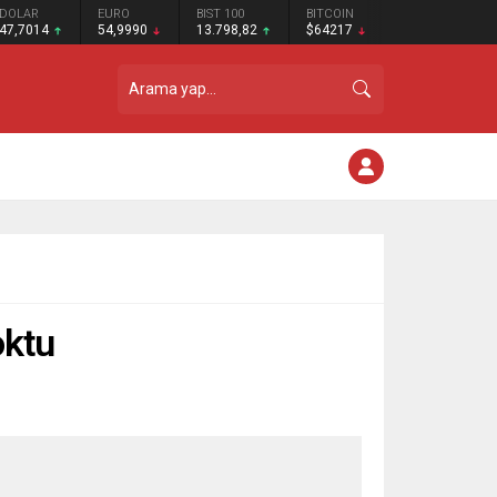
DOLAR
EURO
BIST 100
BITCOIN
47,7014
54,9990
13.798,82
$64217
oktu