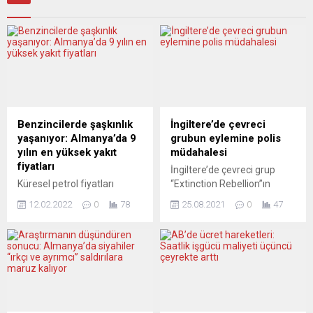
Benzincilerde şaşkınlık
İngiltere’de çevreci
yaşanıyor: Almanya’da 9
grubun eylemine polis
yılın en yüksek yakıt
müdahalesi
fiyatları
İngiltere’de çevreci grup
Küresel petrol fiyatları
“Extinction Rebellion”ın
istikrarlı şekilde yükselişini
gösterisine polis müdahale
12.02.2022
0
78
25.08.2021
0
47
sürdürürken, Almanya’da
etti. Başkent Londra’da
sürücüler depolarını her
Cambridge Circus
doldurduklarında rekor
Meydanı’nda toplanan
benzin ve dizel fiyatları ile
binlerce gösterici ellerinde
karşı karşıya kalıyor.
“İklim krizine hayır”, “Sistem
Almanya’da benzin (E10)
değişiyor, iklim krizi
litre fiyatı bu ay içinde 1,712
değişmiyor”, “Yaşam için
avroya ulaşarak, 2012’den
isyan” yazılı pankartlar