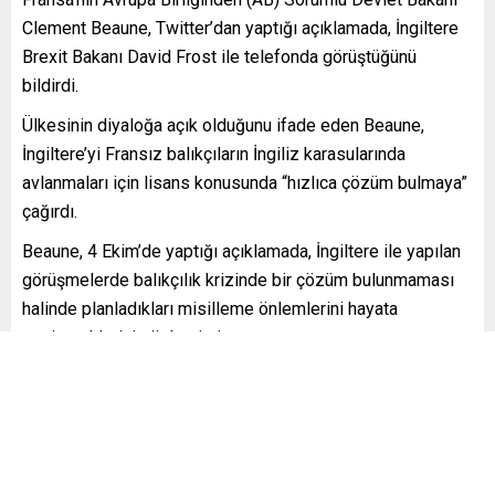
Clement Beaune, Twitter’dan yaptığı açıklamada, İngiltere
Brexit Bakanı David Frost ile telefonda görüştüğünü
bildirdi.
Ülkesinin diyaloğa açık olduğunu ifade eden Beaune,
İngiltere’yi Fransız balıkçıların İngiliz karasularında
avlanmaları için lisans konusunda “hızlıca çözüm bulmaya”
çağırdı.
Beaune, 4 Ekim’de yaptığı açıklamada, İngiltere ile yapılan
görüşmelerde balıkçılık krizinde bir çözüm bulunmaması
halinde planladıkları misilleme önlemlerini hayata
geçireceklerini söylemişti.
Paris yönetimi, İngiltere’den Fransa’ya ithal edilen ürünleri
gümrükte sistematik olarak kontrol etmek, deniz
ürünlerinin ithalini yasaklamak ve İngiliz gemilerinin birkaçı
dışında ülkedeki tüm limanlara erişimini engellemekle
tehdit etmişti.