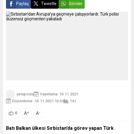
Paylaş
Tweetle
Gönder
yeniposta
Yayınlama: 10.11.2021
Düzenleme: 10.11.2021 10:34
141
A
A
+
-
0
Batı Balkan ülkesi Sırbistan’da görev yapan Türk