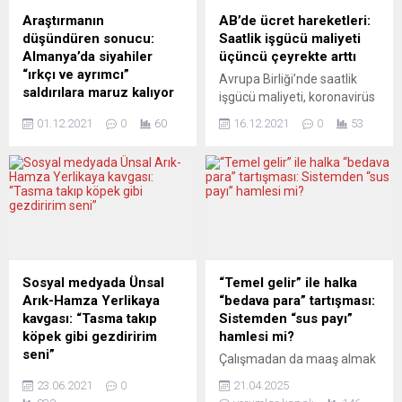
beri en yüksek seviyesine
taşıyarak dans etti. Ana
Araştırmanın
AB’de ücret hareketleri:
ulaştı. Ülkede petrol, elektrik
yolda oturma eylemi yapan
düşündüren sonucu:
Saatlik işgücü maliyeti
ve gaz fiyatlarının
çok sayıda gösterici ise
Almanya’da siyahiler
üçüncü çeyrekte arttı
artmasıyla pahalı enerji
trafik akışını durdurdu.
“ırkçı ve ayrımcı”
Avrupa Birliği’nde saatlik
birçok hane...
Ellerini yapıştırıcıyla asfalta
saldırılara maruz kalıyor
işgücü maliyeti, koronavirüs
yapıştırarak...
Federal Almanya’da yapılan
(Covid-19) tedbirlerinin
01.12.2021
0
60
16.12.2021
0
53
bir araştırma, ülkede
yumuşadığı üçüncü
yaşayan siyah tenli
çeyrekte 2020’nin aynı
insanlara günlük yaşam
dönemine göre yüzde 2,9
başta olmak üzere, iş
yükseldi. Avrupa İstatistik
sahası, kiralık ev bulma gibi
Ofisi (Eurostat), AB
birçok alanda “ırkçılık ve
ülkelerinde 2021’in üçüncü
ayrımcılık” yapıldığını ortaya
çeyreğine ilişkin saatlik işçi
kondu. Berlin merkezli Each
maliyetleri verilerini açıkladı.
One Teach One ve Citizens
Buna göre, 19 üyeli Avro
Sosyal medyada Ünsal
“Temel gelir” ile halka
for Europe tarafından
Bölgesi’nde saatlik işgücü
Arık-Hamza Yerlikaya
“bedava para” tartışması:
Almanya’da yaşayan
maliyetleri, üçüncü çeyrekte
kavgası: “Tasma takıp
Sistemden “sus payı”
yaklaşık 6 bin siyahiyle
geçen yılın aynı dönemine
köpek gibi gezdiririm
hamlesi mi?
yapılan görüşmeler
kıyasla...
seni”
Çalışmadan da maaş almak
sonucunda...
Avrupa Şampiyonu Ünsal
mümkün mü? Almanya, bu
23.06.2021
0
21.04.2025
Arık, Türkiye’den yapılan bir
radikal sorunun peşinden