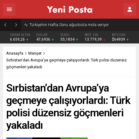
Türkiye’nin Hafta Sonu ağustosta mola veriyor
GRAM ALTIN
DOLAR
EURO
BIST 100
BITCOIN
6.659,26
47,6936
55,1834
13.779,39
$64939
Anasayfa
Manşet
Sırbistan’dan Avrupa’ya geçmeye çalışıyorlardı: Türk polisi düzensiz
göçmenleri yakaladı
Sırbistan’dan Avrupa’ya
geçmeye çalışıyorlardı: Türk
polisi düzensiz göçmenleri
yakaladı