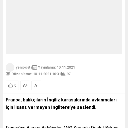
yeniposta
Yayınlama: 10.11.2021
Düzenleme: 10.11.2021 10:31
97
A
A
+
-
0
Fransa, balıkçıların İngiliz karasularında avlanmaları
için lisans vermeyen İngiltere’ye seslendi.
Fransa’nın Avrupa Birliğinden (AB) Sorumlu Devlet Bakanı