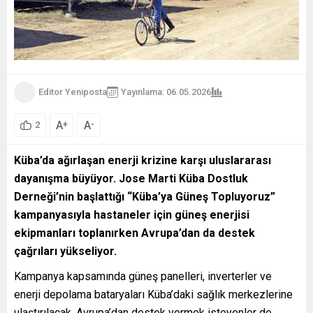
Editor Yeniposta
Yayınlama: 06.05.2026
99
A
A
+
-
2
Küba’da ağırlaşan enerji krizine karşı uluslararası
dayanışma büyüyor. Jose Marti Küba Dostluk
Derneği’nin başlattığı “Küba’ya Güneş Topluyoruz”
kampanyasıyla hastaneler için güneş enerjisi
ekipmanları toplanırken Avrupa’dan da destek
çağrıları yükseliyor.
Kampanya kapsamında güneş panelleri, inverterler ve
enerji depolama bataryaları Küba’daki sağlık merkezlerine
ulaştırılacak. Avrupa’dan destek vermek isteyenler de