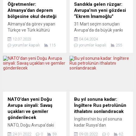
Öğretmenler:
Sandıkla gelen rüzgar:
Almanya’dan deprem
Avrupa’nın yeni gözdesi
bölgesine okul desteği
“Ekrem İmamoğlu”
Almanya’da görev yapan
31 Mart seçim sonuçları
Türkçe ve Türk kültürü
Avrupa’da da büyük yankı
öğretmenlerinin çatı örgütü
uyandırdı. Uzun yıllar sonra
12.07.2023
04.04.2024
ATÖF (Almanya Türk
ilk kez Türkiye’deki bir seçim
yorumlar kapalı
115
yorumlar kapalı
255
Öğretmen Dernekleri
sonrası Avrupa medyasında
Federasyonu) Türkiye’deki
Erdoğan’ın boy boy resimleri
büyük depremin en çok
yer almadı. Bunun yerine
zarar verdiği bölgelerden
basında adeta “Ekrem
Hatay’ın Samandağ
İmamoğlu” güzellemesi
ilçesinde bir okul yaptırarak,
yaşandı. Avrupa’da
dayanışma görevini yerine
İmamoğlu ve seçimler
getirmeye hazırlanıyor. Okul
hakkında atılan başlıklar
projesini Bursa’nın Nilüfer
arasında “Muhalefetin
NATO’dan yeni Doğu
Bu yıl sonuna kadar:
ilçesi ve Samandağ
umudu olan Ekrem
Avrupa sinyali: Savaş
İngiltere Rus petrolünün
belediyeleriyle birlikte
İmamoğlu kimdir?”, “Bir
uçakları ve gemiler
ithalatını sonlandıracak
gerçekleştireceklerini
başka...
gönderilecek
İngiltere’nin bu yıl sonuna
açıklayan ATÖF
NATO, Doğu Avrupa’daki
kadar Rusya’dan
eşbaşkanları Yücel Tuna...
müttefik ülkelere ilave
gerçekleştirdiği petrol ve
24.01.2022
0
59
09.03.2022
0
62