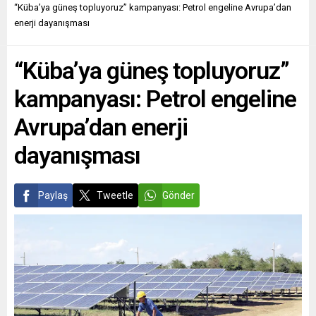
ŞİLİ: NEOLİBERALİZMİN
geldi.Hatırlanacağı gibi
“Küba’ya güneş topluyoruz” kampanyası: Petrol engeline Avrupa’dan
KÜRESEL DENEY
Almanya’nın Hessen
enerji dayanışması
LABORATUVARI Clara
eyaletindeki Hanau kentinde
Zetkin Haus Waldheim
19 Şubat 2020 akşamı sağcı
“Küba’ya güneş topluyoruz”
Stuttgart´ta gerçekleşen ve
bir teröristin gerçekleştirdiği
bu yıl Şili darbesinin 50....
katliamda, kısa bir...
kampanyası: Petrol engeline
Avrupa’dan enerji
dayanışması
Paylaş
Tweetle
Gönder