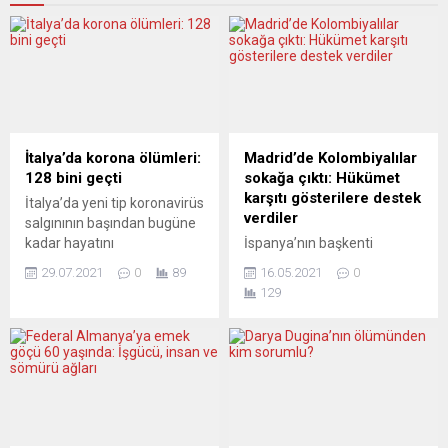
İtalya’da korona ölümleri:
Madrid’de Kolombiyalılar
128 bini geçti
sokağa çıktı: Hükümet
karşıtı gösterilere destek
İtalya’da yeni tip koronavirüs
verdiler
salgınının başından bugüne
kadar hayatını
İspanya’nın başkenti
kaybedenlerin sayısı 128 bin
Madrid’de yürüyüş yapan
29.07.2021
0
89
16.05.2021
0
10 oldu. İtalya Sağlık
binlerce Kolombiyalı,
129
Bakanlığı verilerine göre,
ülkelerinde 28 Nisan’dan bu
ülkede son 24 saatte yapılan
yana devam eden hükümet
248 bin 472 testte 5 bin 696
karşıtı gösterilere destek
kişiye Covid-19 tanısı
verdi. Madrid’in kent
konuldu. Böylece salgının
merkezinde toplanan
başladığı Şubat 2020’den bu
Kolombiyalılar, ülkelerinde
yana toplam vaka sayısı 4
hükümet karşıtı yapılan
milyon 330 bin...
gösterilerde ”güvenliğin