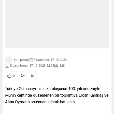
yeniposta
Yayınlama: 17.10.2023
Düzenleme: 17.10.2023 22:58
128
A
A
+
-
0
Türkiye Cumhuriyeti’nin kuruluşunun 100. yılı nedeniyle
Münih kentinde düzenlenen bir toplantıya Ercan Karakaş ve
Altan Öymen konuşmacı olarak katılacak.