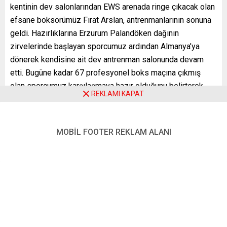
kentinin dev salonlarından EWS arenada ringe çıkacak olan
efsane boksörümüz Fırat Arslan, antrenmanlarının sonuna
geldi. Hazırlıklarına Erzurum Palandöken dağının
zirvelerinde başlayan sporcumuz ardından Almanya’ya
dönerek kendisine ait dev antrenman salonunda devam
etti. Bugüne kadar 67 profesyonel boks maçına çıkmış
olan sporcumuz karşılaşmaya hazır olduğunu belirterek,
REKLAMI KAPAT
“Bosnalı rakibim başarılı bir sporcu ve bu maçı almak için
elinden geleni yapacaktır. Biz de ekip olarak buna karşı
tedbirlerimizi aldık” dedi.
MOBİL FOOTER REKLAM ALANI
Galanın hazırlıklarını sürdüren sporcumuzun eşi Dilek
Arslan, oldukça yoğun bir tempoda hazırlıkların devam
ettiğini vurgulayarak, “İzleyicilerimize keyifli bir boks
galası seyrettirmek için elimizden geleni yapıyoruz. Eşim
ringde dövüşürken çok heyecanlanıyorum, bu kez rakip de