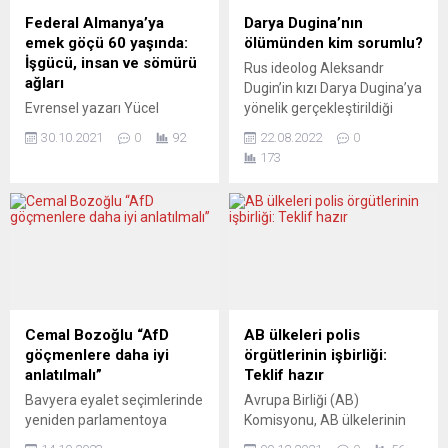
garanti altına alınmasını ve
Federal Almanya’ya
Darya Dugina’nın
göstericilere yönelik şiddetin
emek göçü 60 yaşında:
ölümünden kim sorumlu?
durdurulmasını“ istedi.
İşgücü, insan ve sömürü
Rus ideolog Aleksandr
Uluslararası yardım isteme
ağları
Dugin’in kızı Darya Dugina’ya
çağrısı olan “S.O.S”
Evrensel yazarı Yücel
yönelik gerçekleştirildiği
ifadelerinin bulunduğu
Özdemir’e göre, “Her türden
iddia edilen saldırı, Avrupa
pankartlar ve Kolombiya...
30.10.2021
0
92
22.08.2022
0
etnik ve dini
kamuoyunu meşgul ediyor.
173
tanımlamalardan uzak, her
Dugina’nın otomobili, 20
fırsatta göçmenlik ve
Ağustos’ta Moskova
kökenin hatırlatılmadığı bir
yakınlarında infilak etmişti.
Almanyalılık, sosyal-sınıfsal
Peki asıl hedef Dugina’nın
kader birliğinde ifadesi
kendisi mi yoksa aşırı
bulan sınıf kardeşliği, ortak
milliyetçi ve Batı karşıtı
geleceği kurmak için
fikirleriyle Putin üzerinde
birleştirici tanımlama olabilir.
önemli bir etkisi olduğu
” Türkiye’den Almanya’ya iş
düşünülen babası mıydı?
Cemal Bozoğlu “AfD
AB ülkeleri polis
gücünün resmi olarak göç
Yorumcular bu soruya
göçmenlere daha iyi
örgütlerinin işbirliği:
etmesinin tam 60ıncı yıl
yanıt...
anlatılmalı”
Teklif hazır
dönümü. 30 Ekim...
Bavyera eyalet seçimlerinde
Avrupa Birliği (AB)
yeniden parlamentoya
Komisyonu, AB ülkelerinin
seçilen Birlik’90 / Yeşiller
polis örgütlerinin birbirleriyle