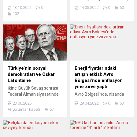
Viktor Orban, Mısır’ın
Rusya’nın Ukrayna’ya
13.10.2021
0
14.05.2022
0
60
sığınmacıların Avrupa’ya
saldırısının NATO’yu
102
ulaşmaması konusunda
zayıflatamadığını, tam
ciddi gayret sarf ettiğini ve
tersine güçlendirdiğini, İsveç
bu yüzden Avrupa Birliği’nin
ve Finlandiya’nın katılımıyla
(AB) Mısır’a destek vermesi
ittifakın iyice güçleneceğini
gerektiğini söyledi. Vişegrad
söyledi. Federal Almanya
Grubu Ülkeleri (V4) liderleri,
Başbakanı Olaf Scholz,
Macaristan Başbakanı
Rusya lideri Vladimir
Orban, Polonya Başbakanı
Putin’de 2 buçuk aydır
Mateusz Morawiecki ve
devam Ukrayna savaşıyla
Türkiye’nin sosyal
Enerji fiyatlarındaki
Slovakya Başbakanı Eduard
ilgili herhangi bir yumuşama
demokratları ve Oskar
artışın etkisi: Avro
Heger Budapeşte’de bir
görmediğini söyledi. Scholz,
Lafontaine
Bölgesi’nde enflasyon
araya geldi. Toplantıya,
Rusya liderinin mevcut
yine zirve yaptı
İkinci Büyük Savaş sonrası
Macaristan’a resmi
durumdan ancak Ukrayna ile
Federal Alman siyasetinde
Avro Bölgesi’nde, nisanda
ziyarette bulunan...
uzlaşma koşullarında ...
gerçekten omurgalı ve kendi
yıllık enflasyon enerji
23.06.2026
29.04.2022
0
63
ilkeleriyle halka gitmeye
fiyatlarındaki artışın etkisiyle
yorumlar kapalı
57
çalışan, ilerici bir siyasi kişilik
yüzde 7,5’e çıkarak
ortaya çıktı mı? Alman
kayıtlardaki en yüksek
kapitalizmi, ki “ileri
seviyesine ulaştı. Avrupa
emperyalist” aşamada
İstatistik Ofisi (Eurostat),
olduğunu herhalde
Avro Bölgesi’nin nisan ayına