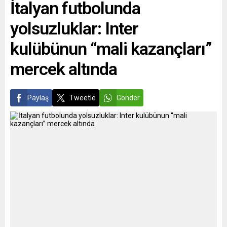
İtalyan futbolunda
yolsuzluklar: Inter
kulübünun “mali kazançları”
mercek altında
Paylaş
Tweetle
Gönder