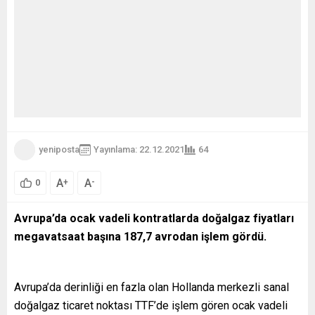
yeniposta
Yayınlama: 22.12.2021
64
A
A
+
-
0
Avrupa’da ocak vadeli kontratlarda doğalgaz fiyatları
megavatsaat başına 187,7 avrodan işlem gördü.
Avrupa’da derinliği en fazla olan Hollanda merkezli sanal
doğalgaz ticaret noktası TTF’de işlem gören ocak vadeli