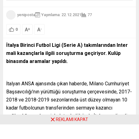
yeniposta
Yayınlama: 22.12.2021
77
A
A
+
-
0
İtalya Birinci Futbol Ligi (Serie A) takımlarından Inter
mali kazançlarla ilgili soruşturma geçiriyor. Kulüp
binasında aramalar yapıldı.
İtalyan ANSA ajansında çıkan haberde, Milano Cumhuriyet
Başsavcılığı’nın yürüttüğü soruşturma çerçevesinde, 2017-
2018 ve 2018-2019 sezonlarında üst düzey olmayan 10
kadar futbolcunun transferinden sermaye kazancı
sağlandığı gerekçesiyle Inter kulübünde İtalyan mali polis
REKLAMI KAPAT
ekiplerince (Guardia di Finanza) aramalar yapıldığı belirtildi.
Haberde, söz konusu iki sezonu kapsayan dönemde