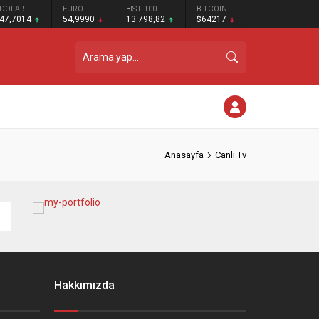
DOLAR
EURO
BIST 100
BITCOIN
47,7014
54,9990
13.798,82
$64217
Anasayfa
Canlı Tv
Hakkımızda