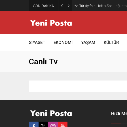
SON DAKİKA
Türkiye’nin Hafta Sonu ağusto
SİYASET
EKONOMİ
YAŞAM
KÜLTÜR
Canlı Tv
Hızlı M