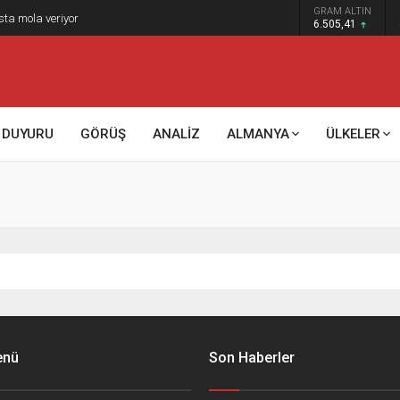
GRAM ALTIN
sta mola veriyor
6.505,41
DUYURU
GÖRÜŞ
ANALİZ
ALMANYA
ÜLKELER
enü
Son Haberler