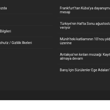
ızda
Frankfurt’tan Küba’ya dayanışm
mesajı
Türkiye’nin Hafta Sonu ağustos
veriyor
ilgileri
Münih’teki katliamının 10’ncu y
utz / Gizlilik İlkeleri
üzerine
Antakya’nın kırılan mozaiği: Kayıt
almaya devam
Barış İçin Sürülenler Ege Adaları