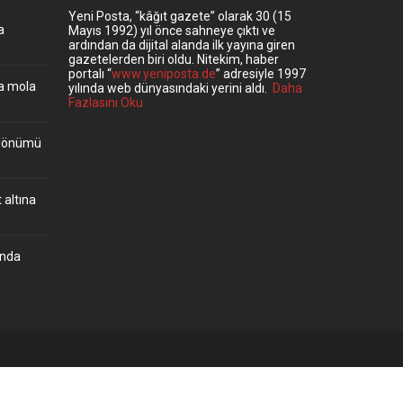
Yeni Posta, “kâğıt gazete” olarak 30 (15
a
Mayıs 1992) yıl önce sahneye çıktı ve
ardından da dijital alanda ilk yayına giren
gazetelerden biri oldu. Nitekim, haber
portalı “
www.yeniposta.de
” adresiyle 1997
ta mola
yılında web dünyasındaki yerini aldı.
Daha
Fazlasını Oku
ıldönümü
 altına
’nda