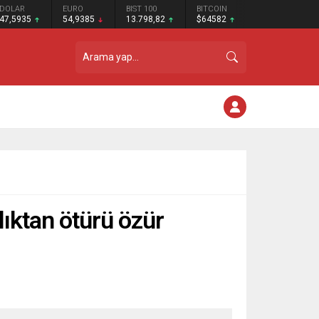
DOLAR
EURO
BIST 100
BITCOIN
47,5935
54,9385
13.798,82
$64582
ıktan ötürü özür