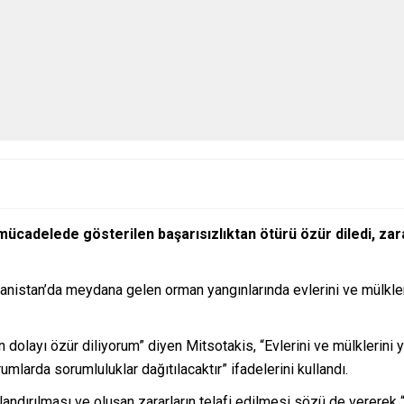
ücadelede gösterilen başarısızlıktan ötürü özür diledi, zara
anistan’da meydana gelen orman yangınlarında evlerini ve mülkl
 dolayı özür diliyorum” diyen Mitsotakis, “Evlerini ve mülklerini 
umlarda sorumluluklar dağıtılacaktır” ifadelerini kullandı.
andırılması ve oluşan zararların telafi edilmesi sözü de vererek “