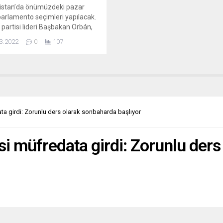
istan’da önümüzdeki pazar
arlamento seçimleri yapılacak.
 partisi lideri Başbakan Orbán,
 kadar Putin’in AB’deki en yakın
3.2022
0
107
olarak görülüyordu. Avrupa’nın
yse başka hiçbir ülkesi Rus
azına bu kadar bağımlı değil.
sıyla Ukrayna’daki savaş, seçim
yasının seyrini adamakıllı
rebilir. Karşınızda ülke basınının
endirmelerine bir bakış.
ata girdi: Zorunlu ders olarak sonbaharda başlıyor
AVA (Macaristan) BU...
rsi müfredata girdi: Zorunlu der