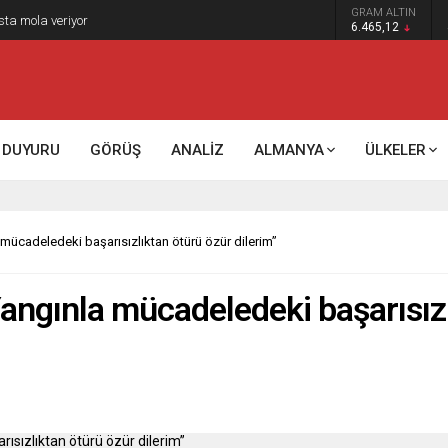
GRAM ALTIN
sta mola veriyor
6.465,12
DUYURU
GÖRÜŞ
ANALİZ
ALMANYA
ÜLKELER
mücadeledeki başarısızlıktan ötürü özür dilerim”
angınla mücadeledeki başarısızl