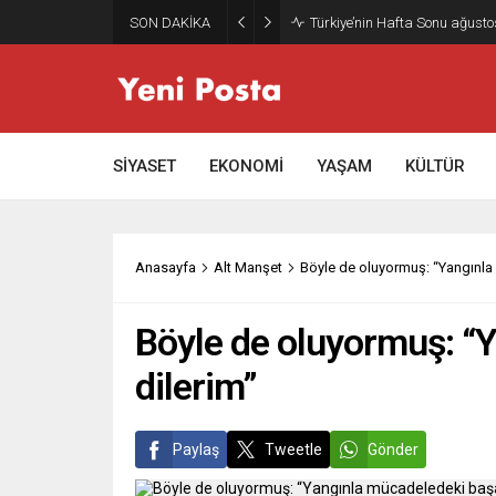
SON DAKİKA
Türkiye’nin Hafta Sonu ağusto
SİYASET
EKONOMİ
YAŞAM
KÜLTÜR
Anasayfa
Alt Manşet
Böyle de oluyormuş: “Yangınla 
Böyle de oluyormuş: “Y
dilerim”
Paylaş
Tweetle
Gönder