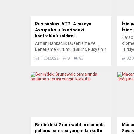
Rus bankası VTB: Almanya
İzin 
Avrupa kolu üzerindeki
İzinc
kontrolünü kaldırdı
Haraç 
Alman Bankacılık Düzenleme ve
kilome
Denetleme Kurumu (BaFin), Rusya’nın
Türkiy
en büyük ikinci finans kuruluşu olan
güzerg
11.04.2022
0
83
02.0
VTB Bank’ın, Avrupa’daki yan kuruluşu
sıkıntı
üzerindeki kontrolünün yeni
manzar
yaptırımlardan sonra kaldırıldığını
Avustu
duyurdu. BaFin’den yapılan
zaman 
açıklamada, Avrupa Birliği’nin (AB),
oluştu.
Ukrayna’ya yönelik askeri müdahalesi
MONDS
nedeniyle Rusya’ya karşı beşinci
Mondse
yaptırım paketini devreye aldığı ve
kilomet
pakette AB’nin VTB de...
Berlin’deki Grunewald ormanında
Macar
patlama sonrası yangın korkuttu
Savaş