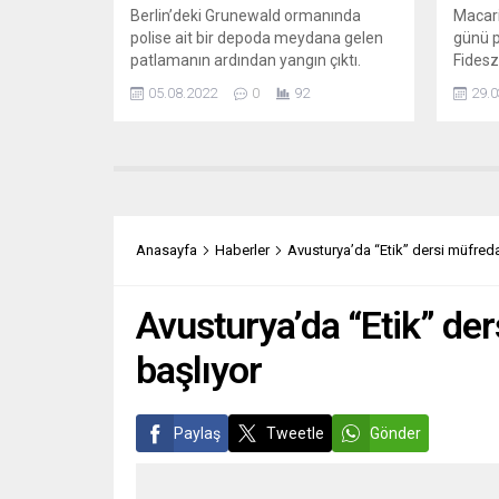
Berlin’deki Grunewald ormanında
Macar
polise ait bir depoda meydana gelen
günü p
patlamanın ardından yangın çıktı.
Fidesz
Berlin İtfaiyesinin yaptığı açıklamada,
savaşa
05.08.2022
0
92
29.0
polisin ele geçirdiği bombaları imha
dostu 
etmek üzere tuttuğu depoda sabaha
nerede
karşı meydana gelen patlamanın
doğalg
ardından çıkan yangının bitişikte
Dolayı
bulunan Grunewald ormanına
kampan
sıçradığı belirtildi. Meydana gelen
değişti
başka patlamaların ve kuraklığın
değerl
Anasayfa
Haberler
Avusturya’da “Etik” dersi müfred
yangının söndürülmesini zorlaştırdığı
NÉPSZ
ifade...
Avusturya’da “Etik” de
başlıyor
Paylaş
Tweetle
Gönder