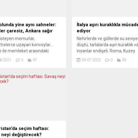
yolunda yine aynı sahneler:
İtalya aşırı kuraklıkla mücad
iler çaresiz, Ankara sağır
ediyor
isteyen memurlar,
Nehirlerde ve göllerde su seviyel
trelerce uzayan konvoylar…
düştü, tarlalarda aşırı kuraklık va
e ile memleket arasındaki
insanlar endişeli. Roma, Kuzey
âhta dertler yine aynı. Tüm bu
İtalya’da son 70 yılın en ağır
8.2021
0
97
09.07.2022
0
53
lara ise yoldaki eşsiz
kuraklığının yaşanması dolayısıy
alar eşlik ediyor. Almanya’dan
ülkenin beş bölgesinde acil dur
rya istikametine gidişte her
etti. Yorumcular, İtalya’nın bu
olduğu gibi yine konvoylar
olağanüstü koşullardan etkilene
 Salzburg girişinde trafik sıkışık.
bölge olmadığına dikkat çekiyor.
EE KIYISINDA KAHVE MOLASI
CORRIERE DELLA SERA (İtalya)
e gölü ise Salzburg’dan 40
ULUSLARÜSTÜ BİR MESELE Cor
re ileride. Avusturya’nın...
della...
istan’da seçim haftası:
 neyi değiştirecek?