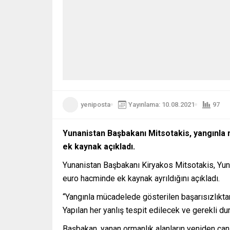
yeniposta
Yayınlama: 10.08.2021
97
Yunanistan Başbakanı Mitsotakis, yangınla m
ek kaynak açıkladı.
Yunanistan Başbakanı Kiryakos Mitsotakis, Yun
euro hacminde ek kaynak ayrıldığını açıkladı.
“Yangınla mücadelede gösterilen başarısızlıktan
Yapılan her yanlış tespit edilecek ve gerekli dur
Başbakan, yanan ormanlık alanların yeniden canl