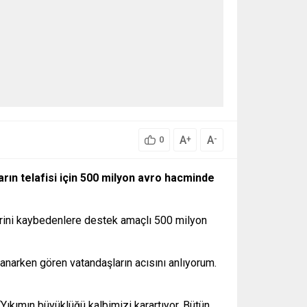
A
A
+
-
0
rın telafisi için 500 milyon avro hacminde
erini kaybedenlere destek amaçlı 500 milyon
yanarken gören vatandaşların acısını anlıyorum.
Yıkımın büyüklüğü kalbimizi karartıyor. Bütün