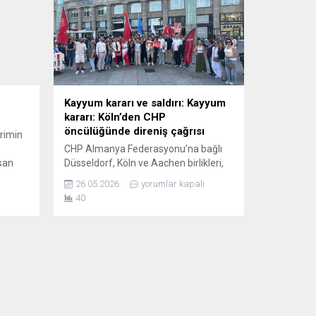
Kayyum kararı ve saldırı: Kayyum
kararı: Köln’den CHP
öncülüğünde direniş çağrısı
irimin
CHP Almanya Federasyonu’na bağlı
nsan
Düsseldorf, Köln ve Aachen birlikleri,
Sol Parti, TİP, TÜDAY, DIDF ve
26.05.2026
yorumlar kapalı
Solidaritätszustimmung Kulturforum
40
 OLAF
Türkei-Deutschland’ın desteğiyle Köln
ma
Hauptbahnhof önünde düzenlenen
 istifa
eylemde, CHP’ye yönelik “mutlak
rın
butlan” kararı ile CHP Genel
ıyor.
Merkezi’ne yapılan saldırıyı protesto
İSTAN
etti. Eylemde yapılan konuşmalarda,
R...
AKP yargısının verdiği kararın
hukuksuz olduğu vurgulanırken, CHP