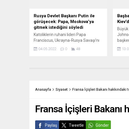
Rusya Devlet Başkanı Putin ile
Başba
görüşecek: Papa, Moskova’ya
Kiev’
gitmek istediğini söyledi
Büyük 
Katoliklerin ruhani lideri Papa
Johnso
Franciscus, Ukrayna-Rusya Savaşı’nı
başken
durdurmak üzere Moskova’da Rusya
gerçek
04.05.2022
0
48
13.0
Devlet Başkanı Vladimir Putin ile
için “
görüşmek istediğini belirterek, “Bu
Britan
kadar vahşet nasıl durdurulamaz”
beri U
dedi. Papa, İtalyan Corriere della
sağlar
Sera gazetesine verdiği demeçte,
oligar
Rusya’nın Ukrayna’ya 24 Şubat’ta
konusu
açtığı savaşın ilk gününde Rusya’nın
Yorumc
Anasayfa
Siyaset
Fransa İçişleri Bakanı hakkındaki 
Vatikan Büyükelçisi’ne gittiğini
bir kişi
anımsatarak, “Büyükelçiliğe giderek,
tüm...
Fransa İçişleri Bakanı 
Paylaş
Tweetle
Gönder