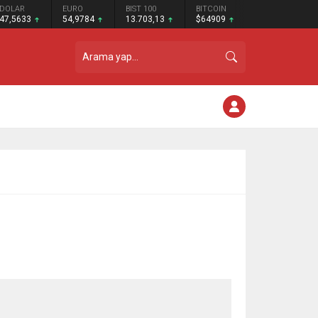
DOLAR
EURO
BIST 100
BITCOIN
47,5633
54,9784
13.703,13
$64909