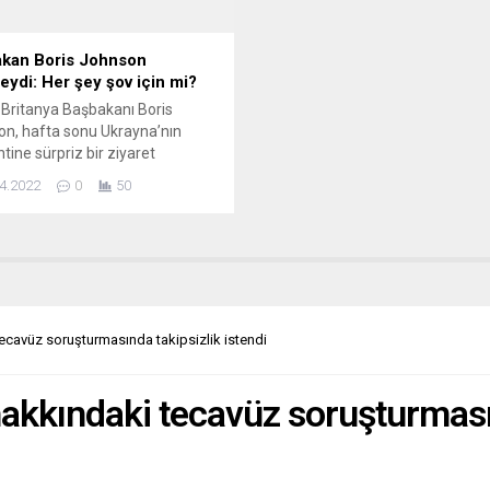
kan Boris Johnson
deydi: Her şey şov için mi?
Britanya Başbakanı Boris
n, hafta sonu Ukrayna’nın
tine sürpriz bir ziyaret
leştirdi. La Stampa, Johnson
4.2022
0
50
ABD’nin uşağı” diyor. Büyük
ya bir yandan savaşın başından
krayna’ya tereddütsüz silah
ken, diğer yandan Rus
klara karşı yaptırımlar uygulama
nda uzun süredir zorlanıyor.
ular ziyareti kuşku uyandıran
tecavüz soruşturmasında takipsizlik istendi
sel şov...
hakkındaki tecavüz soruşturmasın