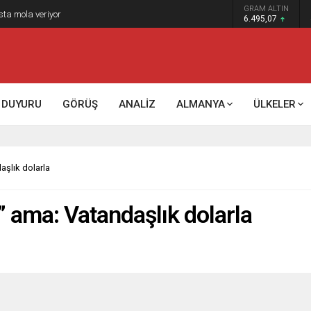
GRAM ALTIN
k kontrol mü, kolonializm mi?
6.495,07
DUYURU
GÖRÜŞ
ANALİZ
ALMANYA
ÜLKELER
aşlık dolarla
” ama: Vatandaşlık dolarla