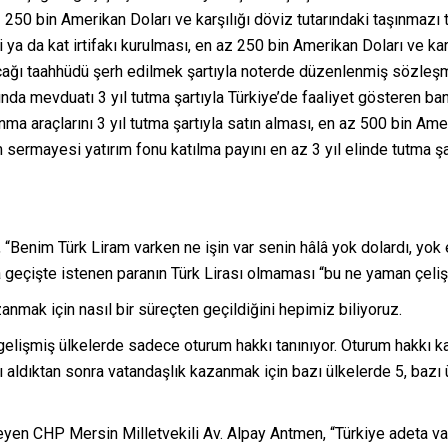
250 bin Amerikan Doları ve karşılığı döviz tutarındaki taşınmazı t
 ya da kat irtifakı kurulması, en az 250 bin Amerikan Doları ve karş
yacağı taahhüdü şerh edilmek şartıyla noterde düzenlenmiş sözleşm
ında mevduatı 3 yıl tutma şartıyla Türkiye’de faaliyet gösteren ba
nma araçlarını 3 yıl tutma şartıyla satın alması, en az 500 bin Ame
 sermayesi yatırım fonu katılma payını en az 3 yıl elinde tutma şa
 “Benim Türk Liram varken ne işin var senin hâlâ yok dolardı, yok e
a geçişte istenen paranın Türk Lirası olmaması “bu ne yaman çelişk
nmak için nasıl bir süreçten geçildiğini hepimiz biliyoruz.
e gelişmiş ülkelerde sadece oturum hakkı tanınıyor. Oturum hakkı ka
aldıktan sonra vatandaşlık kazanmak için bazı ülkelerde 5, bazı ülk
leyen CHP Mersin Milletvekili Av. Alpay Antmen, “Türkiye adeta va