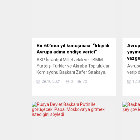
Bir 60’ıncı yıl konuşması: “Irkçılık
Avrup
Avrupa adına endişe verici“
yayınc
vazg
AKP İstanbul Milletvekili ve TBMM
Yurtdışı Türkler ve Akraba Topluluklar
Avrupa
Komisyonu Başkanı Zafer Sırakaya,
verip 
Türkiye ve Almanya arasında
ulusal 
28.10.2021
0
70
12.0
imzalanan işgücü anlaşmasının
vururk
60’ıncı yılı nedeniyle TBMM Genel
hayatı
Kurulu’nda bir konuşma yaptı.
kıtada
Federal Almanya’da son yıllarda
“deva
Türklere ve Müslümanlara yönelik
1992 y
tırmanan ırkçı saldırılar ve yabancı
Türkçe
düşmanlığına işaret eden vekil
Genel 
Sırakaya tüm...