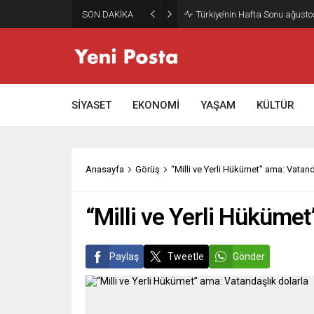
SON DAKİKA
Gazze’nin geleceği: Teknokrati
SİYASET
EKONOMİ
YAŞAM
KÜLTÜR
Anasayfa
Görüş
“Milli ve Yerli Hükümet” ama: Vatand
“Milli ve Yerli Hükümet
Paylaş
Tweetle
Gönder