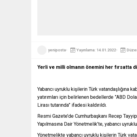
yeniposta
Yayınlama: 14.01.2022
Düzen
Yerli ve milli olmanın önemini her fırsatta
Yabancı uyruklu kişilerin Türk vatandaşlığına k
yatırımları için belirlenen bedellerde ”ABD Doları
Lirası tutarında” ifadesi kaldırıldı.
Resmi Gazete’de Cumhurbaşkanı Recep Tayyip Er
Yapılmasına Dair Yönetmelik’te, yabancı uyruklu 
Yönetmelikte yabancı uyruklu kişilerin Türk vata