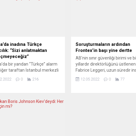
a’da inadına Türkçe
Soruşturmaların ardından
ılık: “Sizi anlatmaktan
Frontex’in başı yine dertte
eçmeyeceğiz”
AB’nin sınır güvenliği birimi ve b
’da bir yandan “Türkçe” alarm
yıllardır direktörlüğünü üstlenen
diğer taraftan İstanbul merkezli
Fabrice Leggeri, uzun süredir i
gazetelerin tirajları dibe
hakları ihlallerini örtbas etmekle
2.2022
0
216
12.05.2022
0
77
en, tam 30 yıldan bu yana yayın
eleştiriliyordu. Leggeri, AB’nin
nı sürdüren Yeni Posta, yaşlı
dolandırıcılıkla mücadele birimi
 inadına Türkçe yayıncılığa
tarafından yürütülen soruştur
m” mesajı veriyor. Almanya’da
nedeniyle yaklaşık iki hafta önce
ılında kurulan ülkenin en köklü
etti. Avrupa basını, kurulu yapıla
 gazetelerinden Yeni Posta’nın
sorumluluğu nasıl gizlediğini yaz
Yayın Yönetmeni Işın...
NEWS247 (Yunanistan) YUNAN
SUÇUNU SONSUZA KADAR İNKÂ