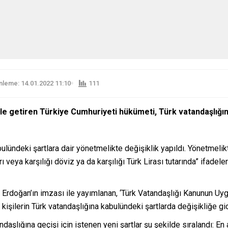
leme: 14.01.2022 11:10
111
 dile getiren Türkiye Cumhuriyeti hükümeti, Türk vatandaşlığ
abulündeki şartlara dair yönetmelikte değişiklik yapıldı. Yönetmel
 veya karşılığı döviz ya da karşılığı Türk Lirası tutarında” ifadeleri
doğan’ın imzası ile yayımlanan, ‘Türk Vatandaşlığı Kanunun Uygu
kişilerin Türk vatandaşlığına kabulündeki şartlarda değişikliğe gid
ndaşlığına geçişi için istenen yeni şartlar şu şekilde sıralandı: E