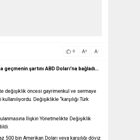
A
A
+
-
0
ına geçmenin şartını ABD Doları’na bağladı…
ikte değişiklik öncesi gayrimenkul ve sermaye
 kullanılıyordu. Değişiklikle “karşılığı Türk
lanmasına İlişkin Yönetmelikte Değişiklik
ildi.
n az 500 bin Amerikan Doları veya karşılığı döviz