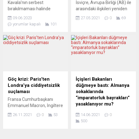
Kavala’nın serbest
İsviçre, Avrupa Birliği (AB) ile
itildiğine” yönelik haberlerin
de los Caidos’da (Şehitler
bırakılmaması halinde
arasındaki ilişkileri yeniden
endişe...
Vadisi) geçtiğimiz...
sonbahardan itibaren
düzenleyecek çerçeve
09.06.2023
27.05.2021
0
69
Ankara’ya yönelik olası
anlaşmaya ilişkin
yorumlar kapalı
101
yaptırımları
müzakereleri sonlandırdı.
görüşecek.Ankara ile
İsviçre hükümeti, en büyük
Avrupa Konseyi arasında
ticaret ortağı AB ile 2014
siyasi ve diplomatik krize
yılından beri müzakere ettiği
neden olan Osman Kavala
ve ilişkileri düzenleyen
dosyasında yeni bir evreye
120’nin üzerinde ikili
giriliyor. Avrupa Konseyi
anlaşmanın yerini alması
Bakanlar Komitesi, Avrupa
planlanan çerçeve
İnsan Hakları Mahkemesi
anlaşması müzakerelerini,
Göç krizi: Paris’ten
İçişleri Bakanları
(AİHM) kararı gereği Osman
serbest dolaşım, kamu
Londra’ya ciddiyetsizlik
düğmeye bastı: Almanya
Kavala’nın serbest
desteklemeleri, vatandaşlık
suçlaması
sokaklarında
bırakılmaması halinde Eylül
hakları ve ücretler gibi
“imparatorluk bayrakları”
Fransa Cumhurbaşkanı
2023’ten itibaren...
çeşitli...
yasaklanıyor mu?
Emmanuel Macron, İngiltere
Başbakanı Boris Johnson’un
Almanya’da korona
26.11.2021
0
53
14.06.2021
0
Manş Denizi’nde yaşanan
gösterilerinde sık sık
500
göç faciasının ardından
karşımıza çıkan ve nazi
kendisine yazdığı mektubu
dönemini de simgeleyen
Twitter’dan paylaşmasına
imparatorluk bayraklarına