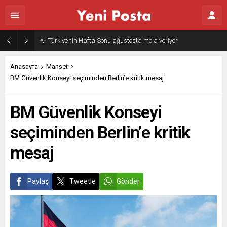
Gazze’nin geleceği: Teknokratik kontrol mü, kolonializm mi?
Anasayfa
Manşet
BM Güvenlik Konseyi seçiminden Berlin’e kritik mesaj
BM Güvenlik Konseyi
seçiminden Berlin’e kritik
mesaj
Paylaş
Tweetle
Gönder