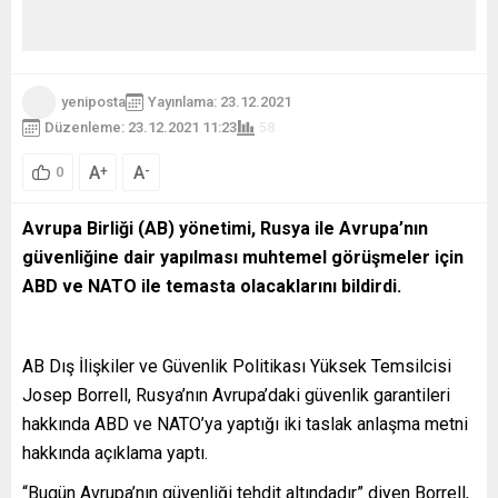
yeniposta
Yayınlama: 23.12.2021
Düzenleme: 23.12.2021 11:23
58
A
A
+
-
0
Avrupa Birliği (AB) yönetimi, Rusya ile Avrupa’nın
güvenliğine dair yapılması muhtemel görüşmeler için
ABD ve NATO ile temasta olacaklarını bildirdi.
AB Dış İlişkiler ve Güvenlik Politikası Yüksek Temsilcisi
Josep Borrell, Rusya’nın Avrupa’daki güvenlik garantileri
hakkında ABD ve NATO’ya yaptığı iki taslak anlaşma metni
hakkında açıklama yaptı.
“Bugün Avrupa’nın güvenliği tehdit altındadır” diyen Borrell,