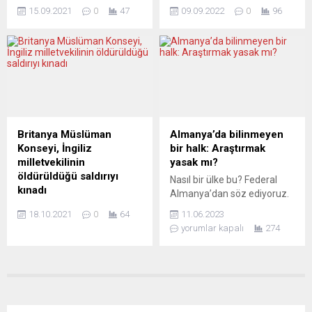
Yüksek Temsilcisi Josep
seçmen, gelecek dört yıl
yapılan reformların Brüksel
15.09.2021
0
47
09.09.2022
0
96
Borrell, Lübnan’daki yeni
ülkeyi yönetecek hükümeti
tarafından...
hükümetin önemli
seçmek ve belediye
konularda eyleme geçmesi
başkanları ile il genel
koşuluyla AB’nin bu ülkeye
meclisini belirlemek için 11
destek taahhüdünü yineledi.
Eylül’de sandık başına
Avrupa Parlamentosu’ndaki
gidecek. Nüfusu 10,5
Lübnan oturumunda
milyonu bulan İsveç’te 7
konuşan Borrell, bir yıl önce
milyon 700 bin seçmen,
Beyrut Limanı’nda meydana
gelecek dört yıl ülkeyi
Britanya Müslüman
Almanya’da bilinmeyen
gelen patlamanın ülkedeki
yönetecek hükümeti
Konseyi, İngiliz
bir halk: Araştırmak
siyasi ve ekonomik krizi
seçmek ve belediye
milletvekilinin
yasak mı?
gözler önüne serdiğini
başkanları ile il genel...
öldürüldüğü saldırıyı
Nasıl bir ülke bu? Federal
söyledi. Borrell,...
kınadı
Almanya’dan söz ediyoruz.
İngiltere’nin en büyük
Türkiye’nin dış dünyadaki ilk
18.10.2021
0
64
11.06.2023
Müslüman sivil toplum
en anlamlı irtibat merkezi
yorumlar kapalı
274
platformu Britanya
olmasaydı bile, bu Almanya
Müslüman Konseyi (MCB),
bir başka açıdan da önemli:
iktidardaki Muhafazakâr
İçindeki en büyük ikinci
Parti milletvekili David
anadil Türkçe. Bu dili
Amess’in hayatını kaybettiği
konuşan insanlar burada
bıçaklı saldırıyı kınayarak,
yaşıyor, burada sosyalize