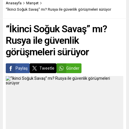
bunun demokrasiye yönelik
oluyor. Peki, bu insanların
Anasayfa
Manşet
yapıldığını belirtti. MCB
yaşam koşulları hakkında
“İkinci Soğuk Savaş” mı? Rusya ile güvenlik görüşmeleri sürüyor
Genel Sekreteri Zara
ayrıntılı araştırmalar var
Muhammed, saldırıya ilişkin
mı?...
“İkinci Soğuk Savaş” mı?
yaptığı yazılı açıklamada,
“Daha fazla bilgi ortaya
Rusya ile güvenlik
çıktıkça ve çok fazla
spekülasyon devam ettikçe,
görüşmeleri sürüyor
MCB’nin bu...
Paylaş
Tweetle
Gönder