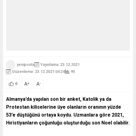
yeniposta
Yayınlama: 23.12.2021
Düzenleme: 23.12.2021 04:24
95
A
A
+
-
0
Almanya’da yapılan son bir anket, Katolik ya da
Protestan kiliselerine üye olanların oranının yüzde
53’e düştüğünü ortaya koydu. Uzmanlara göre 2021,
Hıristiyanların çoğunluğu oluşturduğu son Noel olabilir.