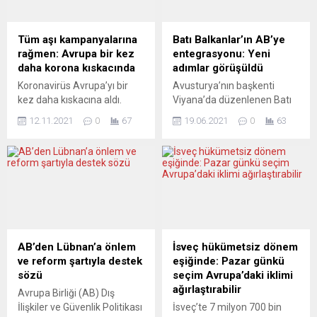
Tüm aşı kampanyalarına
Batı Balkanlar’ın AB’ye
rağmen: Avrupa bir kez
entegrasyonu: Yeni
daha korona kıskacında
adımlar görüşüldü
Koronavirüs Avrupa’yı bir
Avusturya’nın başkenti
kez daha kıskacına aldı.
Viyana’da düzenlenen Batı
Güçlü aşı kampanyaları ve
Balkanlar Toplantısı’nda,
12.11.2021
0
67
19.06.2021
0
63
sıkı korona tedbirlerine
bölge ülkelerinin Avrupa
rağmen vaka sayıları hızla
Birliği’ne (AB) katılımı için
tırmanmaya devam ediyor.
atılması gereken adımlar ele
Neden? Nasıl? Son
alındı. Avusturya Başbakanı
dönemde bir konu açıklık
Sebastian Kurz ve AB’nin
kazandı: Koronavirüsle
Sırbistan-Kosova Diyaloğu
mücadelede, aşılama
Özel Temsilcisi Miroslav
oranları birbirine benzeyen
Lajcak, ortak bazı
ülkeleri bu salgın farklı
açıklamalarda bulundu.
AB’den Lübnan’a önlem
İsveç hükümetsiz dönem
biçimlerde etkiliyor.
Başbakan Kurz, Batı Balkan
ve reform şartıyla destek
eşiğinde: Pazar günkü
Güçlendirici aşı da denen
ülkelerinin AB’ye
sözü
seçim Avrupa’daki iklimi
üçüncü doz takviye aşılarına
entegrasyonunu
ağırlaştırabilir
Avrupa Birliği (AB) Dış
karşın...
desteklediklerini
İlişkiler ve Güvenlik Politikası
İsveç’te 7 milyon 700 bin
yineleyerek, bu ülkelerde