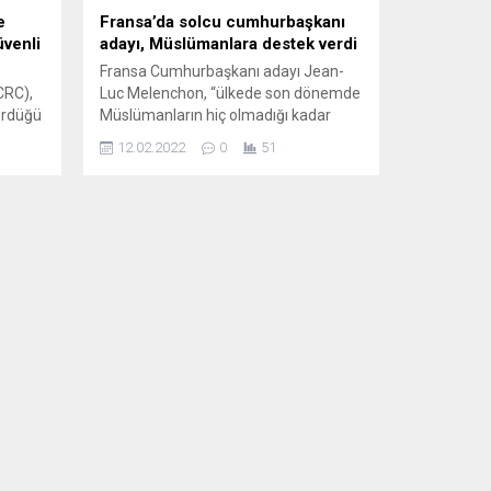
e
Fransa’da solcu cumhurbaşkanı
üvenli
adayı, Müslümanlara destek verdi
Fransa Cumhurbaşkanı adayı Jean-
CRC),
Luc Melenchon, “ülkede son dönemde
sürdüğü
Müslümanların hiç olmadığı kadar
damgalandığını” söyledi. Solcu Boyun
12.02.2022
0
51
ridor
Eğmeyen Fransa (LFİ) lideri Jean-Luc
nı
Melenchon, France 2’de katıldığı
atson,
”Elysee 2022” programında
e
gazetecilerin sorularını yanıtladı ve
ülkedeki Müslümanlara destek veren
açıklamalarda bulundu. Melenchon,
reket
“Ayrılıkçı yasası” olarak bilinen
li
tartışmalı “Cumhuriyet Değerlerine
..
Saygıyı Güçlendiren Prensipler”...