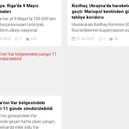
ya: Riga’da 9 Mayıs
Kızılhaç Ukrayna’da hareket
maları
geçti: Mariupol kentinden g
tahliye koridoru
a her yıl 9 Mayıs’ta 100.000’den
Rusça konuşan Letonyalı,
Uluslararası Kızılhaç Komitesi (I
lerin ülkeyi nasyonal
Rus birliklerinin kuşatmasının 
istlerden kurtarışını kutluyor.
Ukrayna’nın Mariupol kentinde,
4.2022
0
523
01.04.2022
0
53
ye Başkanı Staķis, Putin
sivillerin tahliyesi için güvenli ko
çilerine toplanma noktası
oluşturma sürecine başladıkları
 hizmet edeceği gerekçesiyle
duyurdu. ICRC Söcüsü Ewan W
ki kutlamaları yasaklamayı
Birleşmiş Milletler (BM) Cenevr
yor. Letonya Başbakanı Kariņš,
ofisindeki basın toplantısında,
aları “ülkemizin işgalinin
bölgedeki Kızılhaç çalışanlarının
ilmesi” şeklinde nitelendirerek,
güvenli geçiş için Mariupol’e ha
enelinde uygulanacak bir yasağı
ettiğini duyurdu. Watson, “Gerek
 dışı bırakmadı....
izinleri aldık ve ekiplerimiz şu an.
a’nın Var bölgesindeki
n 11 günde söndürülebildi
’nın güneyindeki Var
inde geçen hafta çıkan yangın,
hektarda etkili oldu Var