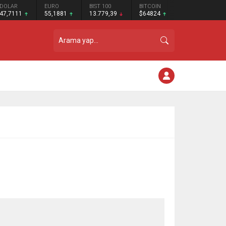
DOLAR
EURO
BIST 100
BITCOIN
47,7111
55,1881
13.779,39
$64824