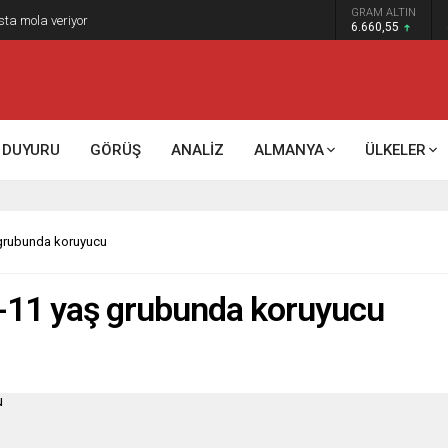
GRAM ALTIN
sta mola veriyor
6.660,55
DUYURU
GÖRÜŞ
ANALİZ
ALMANYA
ÜLKELER
 grubunda koruyucu
5-11 yaş grubunda koruyucu