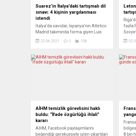
Suarez’in İtalya’daki tartışmalı dil
Leton
sınavı: 4 kişinin yargılanması
tartış
istendi
Riga’d
İtalya’da savcılar, İspanya’nın Atletico
fazla 
Madrid takımında forma giyen Luis
Sovyet
Suarez’in geçen eylülde Perugia
sosyal
22.06.2021
0
108
02.0
Yabancılar Üniversitesinde aldığı dil
Beledi
sınavına yönelik soruşturmada
destek
Uruguaylı futbolcunun sınavdan
olarak
geçmesine yardımcı olduğu
bu yıl
gerekçesiyle 4 üniversite yetkilisinin
düşünü
yargılanmasını talep etti. İtalya Birinci
kutlam
Futbol Ligi (Serie A) takımlarından
yücelt
Juventus’a geçen sezon öncesi
ülke g
transferi gündeme gelen ve bu
ihtimal
takımda...
AİHM temizlik görevlisini haklı
Frans
buldu: “İfade özgürlüğü ihlali”
yangı
kararı
Fransa
AİHM, Facebook paylaşımlarını
bölges
beğendiği gerekçesiyle işten çıkartılan
8 bin 