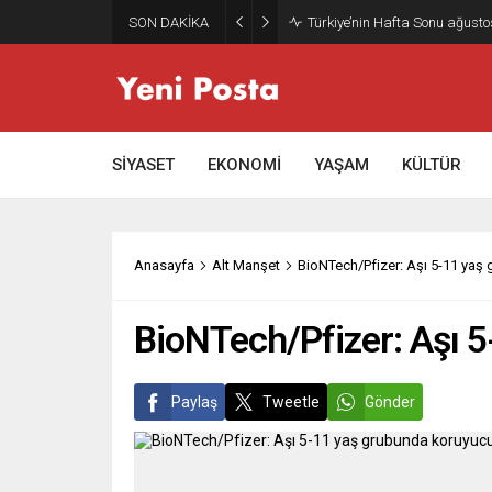
SON DAKİKA
Türkiye’nin Hafta Sonu ağusto
SİYASET
EKONOMİ
YAŞAM
KÜLTÜR
Anasayfa
Alt Manşet
BioNTech/Pfizer: Aşı 5-11 yaş
BioNTech/Pfizer: Aşı 
Paylaş
Tweetle
Gönder