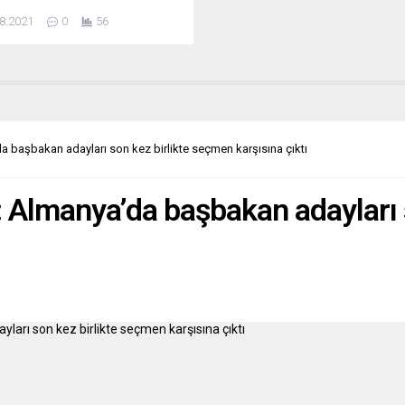
esinden yapılan açıklamada, 16
8.2021
0
56
s’ta Gonfaron kasabası
arında Maures Masifi’nde
an orman yangınının pazartesi
en bu yana kontrol altında
ğu, dün öğle saatleri itibarıyla
dürüldüğü bildirildi. Yangının
sebebiyle ilgili soruşturmada
 başbakan adayları son kez birlikte seçmen karşısına çıktı
 dinlenme alanından ormana...
 Almanya’da başbakan adayları s