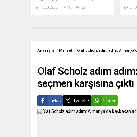
temizlik görevlisi ile Erdoğan’a hakaret
İtfaiy
16.06.2021
0
68
27.0
iddiasıyla yargılanan öğrenci
Ağusto
davalarında “ifade özgürlüğü hakkının
yakınl
ihlali” kararı verdi. Avrupa İnsan
başlay
Hakları Mahkemesi (AİHM), sosyal
gününd
medyada paylaşımları beğendiği için
tutuldu
işten çıkartılan sözleşmeli temizlik
da sön
görevlisi ile Cumhurbaşkanı Recep
çıkış 
Anasayfa
Manşet
Olaf Scholz adım adım: Almanya’da
Tayyip Erdoğan’a hakaret suçundan
otoyol
yargılanan üniversite öğrenci Ömer
Çağdaş Ersoy’un...
Olaf Scholz adım adım:
seçmen karşısına çıktı
Paylaş
Tweetle
Gönder