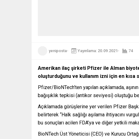
yeniposta
Yayınlama: 20.09.2021
74
Amerikan ilaç şirketi Pfizer ile Alman biyot
oluşturduğunu ve kullanım izni için en kısa 
Pfizer/BioNTech’ten yapılan açıklamada, aşını
bağışıklık tepkisi (antikor seviyesi) oluştuğu beli
Açıklamada görüşlerine yer verilen Pfizer Başk
belirterek “Halk sağlığı aşılama ihtiyacını vurg
bu sonuçları acilen FDA’ya ve diğer yetkili maka
BioNTech Üst Yöneticisi (CEO) ve Kurucu Ortağı