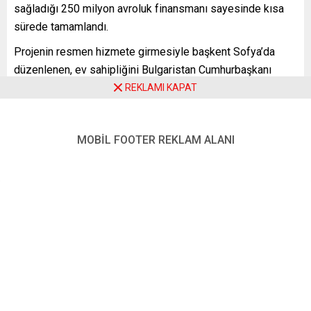
sağladığı 250 milyon avroluk finansmanı sayesinde kısa
sürede tamamlandı.
Projenin resmen hizmete girmesiyle başkent Sofya’da
düzenlenen, ev sahipliğini Bulgaristan Cumhurbaşkanı
Rumen Radev’in yaptığı törene AB Komisyonu Başkanı
REKLAMI KAPAT
Ursula von der Leyen, Azerbaycan Cumhurbaşkanı İlham
Aliyev, Sırbistan Cumhurbaşkanı Aleksandar Vucic, Kuzey
MOBİL FOOTER REKLAM ALANI
Makedonya Cumhurbaşkanı Stevo Pendarovski,
Yunanistan Başbakanı Kiryakos Miçotakis, Romanya
Başbakanı Nicolae Çuka ve Bulgaristan Başbakanı Gılıb
Donev katıldı.
Von der Leyen, somut inşaatı 10 yılı aşkın süren projenin,
Bulgar ile Yunan hükümetlerinin çabaları ve AB’nin
sağladığı finansmanı ile nihayet hayata geçirildiğini
söyledi.
“Bu proje Bulgaristan ve Güneydoğu Avrupa için yeni bir