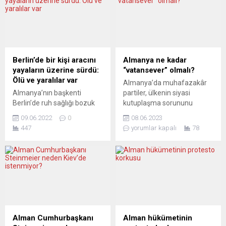
Berlin’de bir kişi aracını
Almanya ne kadar
yayaların üzerine sürdü:
“vatansever” olmalı?
Ölü ve yaralılar var
Almanya’da muhafazakâr
Almanya’nın başkenti
partiler, ülkenin siyasi
Berlin’de ruh sağlığı bozuk
kutuplaşma sorununu
olduğu belirtilen bir kişinin
aşabilmesi ve doğu
09.06.2022
0
08.06.2023
aracını yayaların üzerine
eyaletlerinde yaşayan
447
yorumlar kapalı
78
sürmesi sonucu 1 kişi
Almanların da
hayatını kaybetti. Olay
kucaklanabilmesi için daha
araştırılıyor. Berlin Polisi
fazla “vatanseverliğe”
Sözcüsü Thilo Cabitz, olay
ihtiyaç olduğunu düşünüyor.
yerinde yaptığı açıklamada,
Almanya’da muhalefetteki
dün yerel saatle 10.30’da, bir
merkez sağ parti Hristiyan
kişinin aracını yayaların
Demokrat Birlik (CDU) geçen
üzerine sürdüğünü
ay sonunda parlamentoya
belirterek, “Şu an bunun
ülkenin sinir uçlarına
Alman Cumhurbaşkanı
Alman hükümetinin
kasıtlı bir eylem mi trafik
dokunan bir önerge sundu.