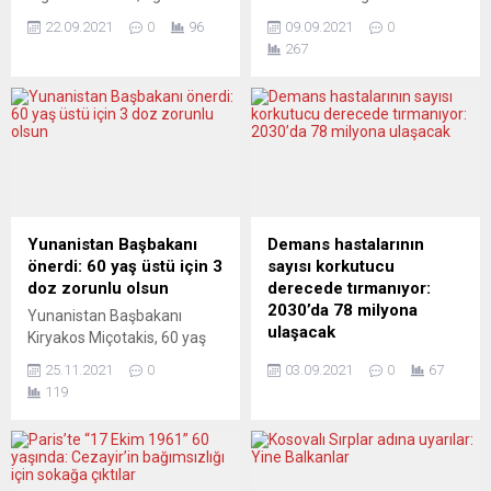
olarak soğutucularda, gazlı
kıyılarına yasa dışı şekilde
22.09.2021
0
96
09.09.2021
0
içecek ve et ürünlerinin
göçmenleri taşıyan
267
paketlenmesinde kullanılan
teknelerin, İngiliz sınır
endüstriyel karbondioksit
güçleri tarafından
üretimde kapasitenin
durdurularak, göçmenlerin
artırılması için ABD’li CF
geldikleri sulara geri
Industries ile anlaşmaya
gönderilmesi için planlar
varıldığını duyurdu. İngiliz
yapılıyor. Adının
hükümetinden yapılan
açıklanmasını istemeyen
açıklamada, ülkenin
hükümet yetkilisi, İngiliz
endüstriyel karbondioksit
basınına yaptığı bir
Yunanistan Başbakanı
Demans hastalarının
ihtiyacının yüzde 60’ını tek
açıklamada, sınır birlikleri
önerdi: 60 yaş üstü için 3
sayısı korkutucu
başına karşılamasına
personelinin, tekneleri kendi
doz zorunlu olsun
derecede tırmanıyor:
rağmen finansal sebeplerle
sularından uzaklaştırmak
2030’da 78 milyona
Yunanistan Başbakanı
15 Eylül’de iki üretim tesisini
için eğitileceğini belirterek,
ulaşacak
Kiryakos Miçotakis, 60 yaş
kapatmak zorunda kalan
hükümetin geri itme
üstü kişilerin yeni tip
Dünya Sağlık Örgütü (DSÖ),
CF...
taktiğiyle ilgili potansiyel fikir
25.11.2021
0
03.09.2021
0
67
koronavirüs (Covid-19) aşı
dünya genelinde 55 milyon
üzerinde...
119
sertifikalarının geçerli
kişinin halk arasında
sayılabilmesi için üçüncü
“bunama”“ olarak bilinen
doz aşıların da yapılması
“demans” hastalığı ile
şartını önerdi. Miçotakis,
yaşadığını, bu sayının 2030
Avrupa Birliği (AB)
yılında 78 milyona