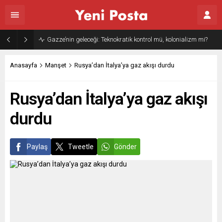
Gazze’nin geleceği: Teknokratik kontrol mü, kolonializm mi?
Anasayfa
Manşet
Rusya’dan İtalya’ya gaz akışı durdu
Rusya’dan İtalya’ya gaz akışı
durdu
Paylaş
Tweetle
Gönder