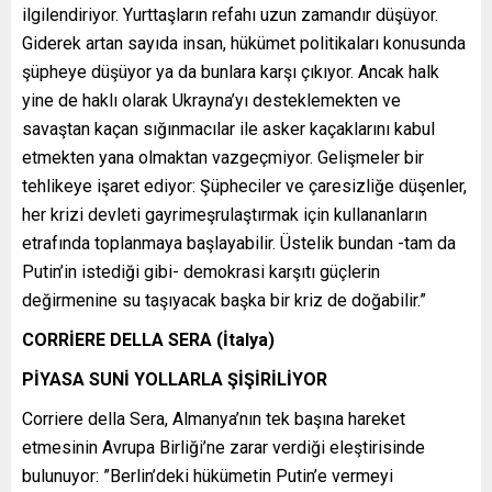
ilgilendiriyor. Yurttaşların refahı uzun zamandır düşüyor.
Giderek artan sayıda insan, hükümet politikaları konusunda
şüpheye düşüyor ya da bunlara karşı çıkıyor. Ancak halk
yine de haklı olarak Ukrayna’yı desteklemekten ve
savaştan kaçan sığınmacılar ile asker kaçaklarını kabul
etmekten yana olmaktan vazgeçmiyor. Gelişmeler bir
tehlikeye işaret ediyor: Şüpheciler ve çaresizliğe düşenler,
her krizi devleti gayrimeşrulaştırmak için kullananların
etrafında toplanmaya başlayabilir. Üstelik bundan -tam da
Putin’in istediği gibi- demokrasi karşıtı güçlerin
değirmenine su taşıyacak başka bir kriz de doğabilir.”
CORRİERE DELLA SERA (İtalya)
PİYASA SUNİ YOLLARLA ŞİŞİRİLİYOR
Corriere della Sera, Almanya’nın tek başına hareket
etmesinin Avrupa Birliği’ne zarar verdiği eleştirisinde
bulunuyor: ”Berlin’deki hükümetin Putin’e vermeyi