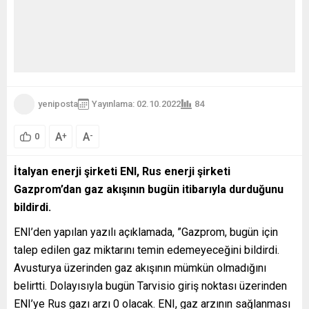
yeniposta
Yayınlama: 02.10.2022
84
A
A
+
-
0
İtalyan enerji şirketi ENI, Rus enerji şirketi
Gazprom’dan gaz akışının bugün itibarıyla durduğunu
bildirdi.
ENI’den yapılan yazılı açıklamada, ”Gazprom, bugün için
talep edilen gaz miktarını temin edemeyeceğini bildirdi.
Avusturya üzerinden gaz akışının mümkün olmadığını
belirtti. Dolayısıyla bugün Tarvisio giriş noktası üzerinden
ENI’ye Rus gazı arzı 0 olacak. ENI, gaz arzının sağlanması