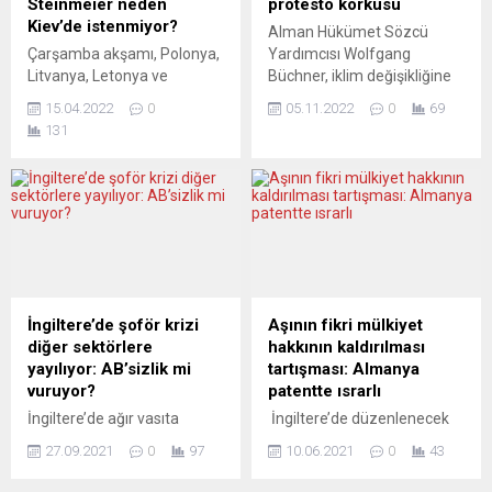
Steinmeier neden
protesto korkusu
kazası...
Söz konusu önerge,
Kiev’de istenmiyor?
Alman Hükümet Sözcü
Almanya’yı İkinci Dünya
Çarşamba akşamı, Polonya,
Yardımcısı Wolfgang
Savaşı’nın bitiminden...
Litvanya, Letonya ve
Büchner, iklim değişikliğine
Estonya liderleri, bir
dikkat çekmek için ülkede
15.04.2022
0
05.11.2022
0
69
dayanışma mesajı vermek
çeşitli eylemlerde bulunan
131
ve Devlet Başkanı Zelenskiy
aktivistlere “yasalara uyma”
ile görüşmek üzere
çağrısında bulundu.
Ukrayna’da bir araya geldi.
Wolfgang Büchner, Berlin’de
Toplantıdan önceki akşam
düzenlediği basın
Almanya Cumhurbaşkanı
toplantısında, iklimin
Frank-Walter Steinmeier’e
korunmasının Alman
Kiev’de istenmediğinin
hükümeti için de önemli bir
açıkça söylendiği bildirilmişti.
konu olduğunu ve etkili iklimi
Bu adım, yorumcular
koruma politikası
İngiltere’de şoför krizi
Aşının fikri mülkiyet
tarafından anlaşılır
uygulamak istediklerini
diğer sektörlere
hakkının kaldırılması
bulunuyor. 24TV.UA
belirterek, koalisyon
yayılıyor: AB’sizlik mi
tartışması: Almanya
(Macaristan) AÇIK BİR
protokolünde bu bağlamda
vuruyor?
patentte ısrarlı
MESAJ “Son Barikat”
hedeflerin yer...
İngiltere’de ağır vasıta
İngiltere’de düzenlenecek
derneği...
sürücüsü eksikliğinden
G7 Zirvesi öncesinde,
27.09.2021
0
97
10.06.2021
0
43
kaynaklanan tedarik
Federal Almanya’nın yeni tip
sorunları kısa zamanda
koronavirüs (Covid-19)