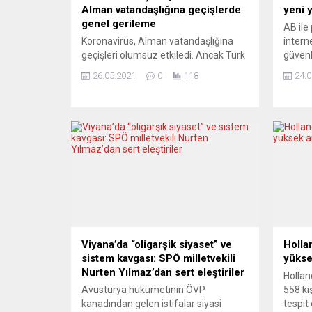
Alman vatandaşlığına geçişlerde
yeni 
genel gerileme
AB ile
Koronavirüs, Alman vatandaşlığına
interne
geçişleri olumsuz etkiledi. Ancak Türk
güvenl
vatandaşları, Alman vatandaşlığına
düzen
26.05.2021
0
118
24.0
geçen gruplar arasında geçen yıl yine
vardı.
ilk sırayı aldı. Suriye vatandaşları ise
teknolo
ikinci sıraya yükseldi. Federal İstatistik
düzen
Dairesi, Alman vatandaşlığına
Birliği
geçişlerde virüs etkisinin “geriye
Parlam
çekici” boyutlarını yayımladı. Daire’nin
çapınd
yeni araştırmasına göre, geçen yıl
içerikl
yaklaşık 109 bin yabancı Alman
vatandaşlığına...
Viyana’da “oligarşik siyaset” ve
Holla
sistem kavgası: SPÖ milletvekili
yükse
Nurten Yılmaz’dan sert eleştiriler
Hollan
Avusturya hükümetinin ÖVP
558 ki
kanadından gelen istifalar siyasi
tespit