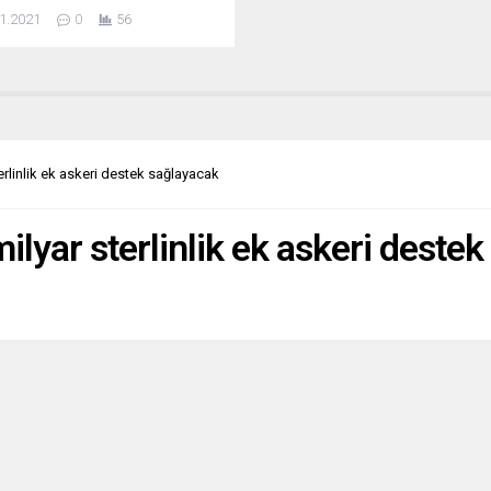
ığına bağlı Sağlık ve Çevre için
1.2021
0
56
 Enstitüsünün (RIVM) yaptığı
maya göre, vaka sayısı son 1
a 110 bin 558 arttı. Bunun,
ın başlangıcından bu yana
 açıklanan en yüksek 1 haftalık
yısı ve...
terlinlik ek askeri destek sağlayacak
milyar sterlinlik ek askeri deste