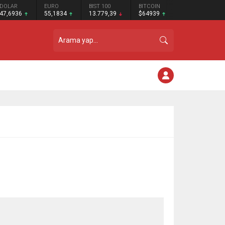
DOLAR
EURO
BIST 100
BITCOIN
47,6936
55,1834
13.779,39
$64939