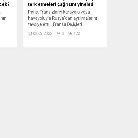
ecek?
terk etmeleri çağrısını yineledi
k
Paris, Fransızların karayolu veya
ının
havayoluyla Rusya’dan ayrılmalarını
tavsiye etti. Fransa Dışişleri
asında
Bakanlığından yapılan açıklamada,
03.03.2022
0
122
süper
Rusya ile Avrupa Birliği ülkeleri
sı
arasındaki hava sahasının kapalı
 Köşe
olması nedeniyle, Rusya’da kalma
anıt
zorunluluğu bulunmayan Fransa
 LRT,
vatandaşlarının mevcut kara yolları
veya üçüncü ülkelere uçuş
bağlantılarıyla ülkeyi terk etmelerinin
tavsiye edildiği belirtildi. Açıklamada,
Rusya-Ukrayna savaşı ve...