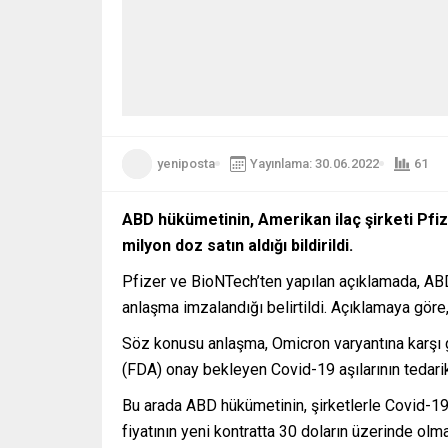
yeniposta
Yayınlama: 30.06.2022
61
ABD hükümetinin, Amerikan ilaç şirketi Pfize
milyon doz satın aldığı bildirildi.
Pfizer ve BioNTech’ten yapılan açıklamada, ABD
anlaşma imzalandığı belirtildi. Açıklamaya göre
Söz konusu anlaşma, Omicron varyantına karşı gü
(FDA) onay bekleyen Covid-19 aşılarının tedariki
Bu arada ABD hükümetinin, şirketlerle Covid-19
fiyatının yeni kontratta 30 doların üzerinde olma