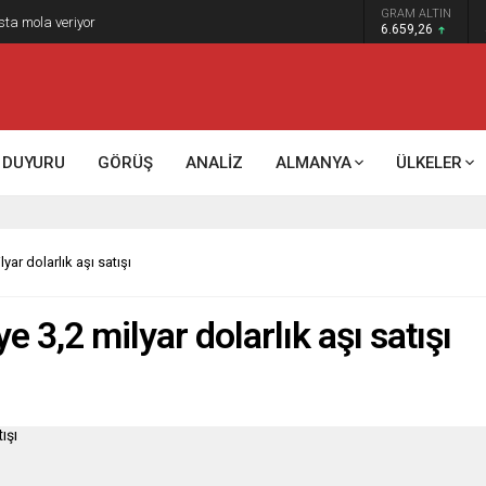
GRAM ALTIN
sta mola veriyor
6.659,26
DUYURU
GÖRÜŞ
ANALİZ
ALMANYA
ÜLKELER
ar dolarlık aşı satışı
 3,2 milyar dolarlık aşı satışı