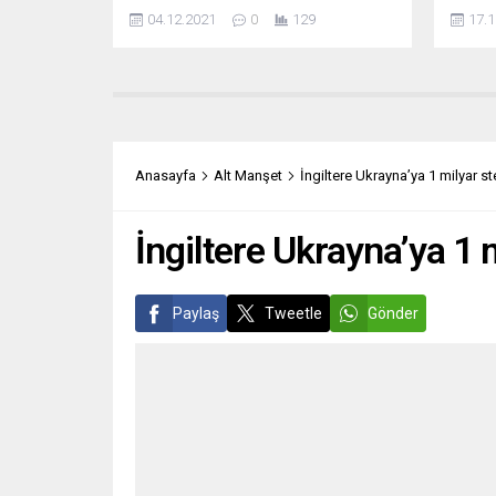
gerginliği artırdı. Başbakan Sebastian
Bakanl
04.12.2021
0
129
17.1
Kurz’un siyasetten çekilmesi birçok
Devlet
cephede sevinçle karşılandı. Türk asıllı
açıkla
SPÖ Milletvekili Nurten Yılmaz,
haftad
Kurz’un istifasını “Avusturya için güzel
salgın
bir gün” sözleriyle yorumladı.
ülkede
Avusturya Sosyal Demokrat Partisi
vaka sa
(SPÖ) milletvekili ve SPÖ Entegrasyon
Anasayfa
Alt Manşet
İngiltere Ukrayna’ya 1 milyar s
Sözcüsü Nurten Yılmaz, eski
Başbakan Kurz’un hem...
İngiltere Ukrayna’ya 1 
Paylaş
Tweetle
Gönder