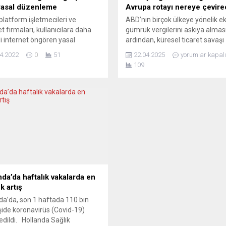
yasal düzenleme
Avrupa rotayı nereye çevir
 platform işletmecileri ve
ABD’nin birçok ülkeye yönelik e
t firmaları, kullanıcılara daha
gümrük vergilerini askıya almas
i internet öngören yasal
ardından, küresel ticaret savaşı
leme üzerinde anlaşmaya
esasen Washington ile Pekin ar
4.2022
0
51
22.04.2025
yorumlar kapalı
 Facebook ve Google gibi
sıkıştı. Ancak Avrupa’nın bu iki 
109
ji devleri de daha sıkı
güç arasında nasıl konumlanma
lemelere tabi olacak. Avrupa
gerektiği hâlâ tartışma konusu.
 (AB) üye ülkeleri ile Avrupa
yazılarında bu soruya ortak bir y
entosu arabulucuları, Avrupa
verilmiyor. AMERİKA MI, ÇİN Mİ?
a geçerli olacak olan yasa dışı
Avrupa’nın karşı karşıya olduğu
ere karşı hukuki çerçeve...
jeopolitik...
nda’da haftalık vakalarda en
k artış
da’da, son 1 haftada 110 bin
şide koronavirüs (Covid-19)
 edildi. Hollanda Sağlık