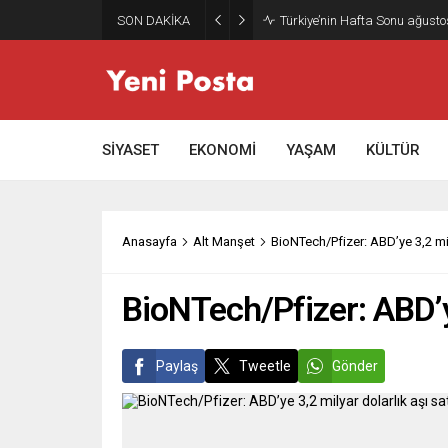
SON DAKİKA
Türkiye’nin Hafta Sonu ağusto
SİYASET
EKONOMİ
YAŞAM
KÜLTÜR
Anasayfa
Alt Manşet
BioNTech/Pfizer: ABD’ye 3,2 mily
BioNTech/Pfizer: ABD’ye
Paylaş
Tweetle
Gönder