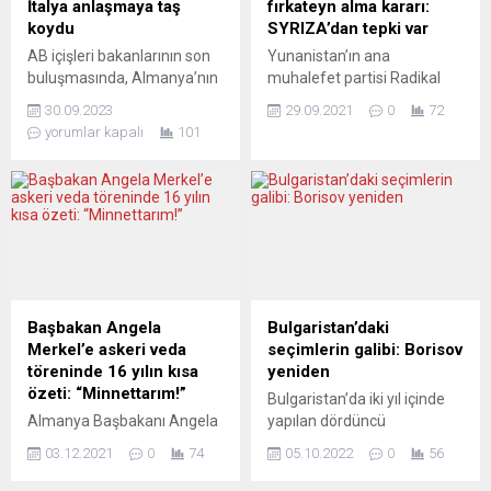
İtalya anlaşmaya taş
fırkateyn alma kararı:
koydu
SYRIZA’dan tepki var
AB içişleri bakanlarının son
Yunanistan’ın ana
buluşmasında, Almanya’nın
muhalefet partisi Radikal
endişelerinin giderilmesiyle
Sol Koalisyon (SYRIZA),
30.09.2023
29.09.2021
0
72
birlikte Avrupa’nın iltica krizi
Fransa ile imzalanan
yorumlar kapalı
101
yönetmeliği üzerinde
savunma anlaşmasını
anlaşmaya varılmış gibi
bütçeye ek yük getirdiği için
görünüyordu. Yeni
eleştirdi.
düzenlemeye göre, artan
SYRIZA’dan yapılan
göç baskısı sırasında
açıklamada, özellikle Türkiye
sığınmacılar dış sınırlarda
ile gerginlik yaşanan bir
daha uzun süre
dönemde ordunun caydırıcı
tutulabilecekti. Ancak son
gücünün artırılmasından
dakikada İtalya, denizdeki
yana olsalar da, bunun
Başbakan Angela
Bulgaristan’daki
özel kurtarma gemileri
egemenlik haklarının
Merkel’e askeri veda
seçimlerin galibi: Borisov
meselesine yeni bir
korunacağı ulusal...
töreninde 16 yılın kısa
yeniden
düzenleme getirilmesini
özeti: “Minnettarım!”
Bulgaristan’da iki yıl içinde
talep etti. Bu, Avrupa’da
Almanya Başbakanı Angela
yapılan dördüncü
derin...
Merkel için askeri veda
parlamento seçimlerinde,
03.12.2021
0
74
05.10.2022
0
56
töreni düzenlendi. Merkel,
tartışmalı eski Başbakan
Savunma Bakanlığındaki
Boyko Borisov’un partisi