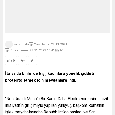
yeniposta
Yayınlama: 28.11.2021
Düzenleme: 28.11.2021 10:41
60
A
A
+
-
0
İtalya’da binlerce kişi, kadınlara yönelik şiddeti
protesto etmek için meydanlara indi.
“Non Una di Meno” (Bir Kadın Daha Eksilmesin) isimli sivil
inisiyatifin girişimiyle yapılan yürüyüş, başkent Roma’nın
işlek meydanlarından Repubblica’da başladı ve San