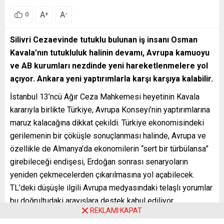
A
A
+
-
0
Silivri Cezaevinde tutuklu bulunan iş insanı Osman
Kavala’nın tutukluluk halinin devamı, Avrupa kamuoyu
ve AB kurumları nezdinde yeni hareketlenmelere yol
açıyor. Ankara yeni yaptırımlarla karşı karşıya kalabilir.
İstanbul 13’ncü Ağır Ceza Mahkemesi heyetinin Kavala
kararıyla birlikte Türkiye, Avrupa Konseyi’nin yaptırımlarına
maruz kalacağına dikkat çekildi. Türkiye ekonomisindeki
gerilemenin bir çöküşle sonuçlanması halinde, Avrupa ve
özellikle de Almanya’da ekonomilerin “sert bir türbülansa”
girebileceği endişesi, Erdoğan sonrası senaryoların
yeniden çekmecelerden çıkarılmasına yol açabilecek.
TL’deki düşüşle ilgili Avrupa medyasındaki telaşlı yorumlar
bu doğrultudaki arayışlara destek kabul ediliyor.
REKLAMI KAPAT
Avrupa Konseyi Bakanlar Komitesi 16-17 Eylül’de yaptığı