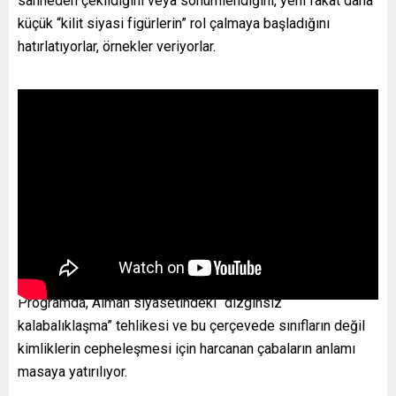
sahneden çekildiğini veya sönümlendiğini, yeni fakat daha
küçük “kilit siyasi figürlerin” rol çalmaya başladığını
hatırlatıyorlar, örnekler veriyorlar.
Programda, Alman siyasetindeki “dizginsiz
kalabalıklaşma” tehlikesi ve bu çerçevede sınıfların değil
kimliklerin cepheleşmesi için harcanan çabaların anlamı
masaya yatırılıyor.