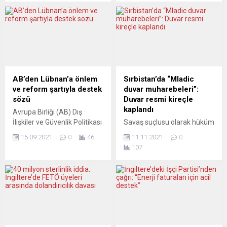
sanatçı Uğur Gallenkuş
karşılık bulmadı. Avrupalı
“Paralel Evren” adlı çalışması
liderler bugün Avrupa Siyasi
ile çok farklı bir dijital kolaj
Topluluğu’nun (AST) ikinci
sanatını Stuttgart’ta
zirvesi için Moldova’nın tarihi
sergiliyor. Sanatçı Uğur
Mimi Kalesi’nde bir araya
Gallenkuş’un karma kolaj
geldi. Ukrayna’ya yaklaşık 20
çalışmalarından oluşan ilk
kilometre mesafedeki Mimi
kişisel sergisi Stuttgart’ta
Kalesi’de toplanan 50’ye
AB’den Lübnan’a önlem
Sırbistan’da “Mladic
sanatseverlerin ilgisine
yakın lider, Rusya’ya...
ve reform şartıyla destek
duvar muharebeleri”:
sunuluyor. Ege Denizi’nde
sözü
Duvar resmi kireçle
boğulan Suriyeli Aylan
kaplandı
Avrupa Birliği (AB) Dış
bebeğin fotoğraf dijital kolajı
İlişkiler ve Güvenlik Politikası
Savaş suçlusu olarak hüküm
ile bütün dünyanın...
Yüksek Temsilcisi Josep
giyen Ratko Mladic’in duvar
15.09.2021
0
46
11.11.2021
0
Borrell, Lübnan’daki yeni
resimleri tartışmaları
107
hükümetin önemli
alevlendirdi. Mladic’in Sırp
konularda eyleme geçmesi
yetkililerce korunduğu ileri
koşuluyla AB’nin bu ülkeye
sürülen duvar resmine bir
destek taahhüdünü yineledi.
kova kireç döküldü.
Avrupa Parlamentosu’ndaki
Sırbistan İnsan Hakları
Lübnan oturumunda
Gençlik Hareketi (YIHR)
konuşan Borrell, bir yıl önce
tarafından kaldırılmak
Beyrut Limanı’nda meydana
istenen ancak İçişleri