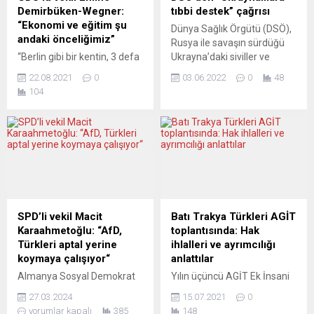
Demirbüken-Wegner:
tıbbi destek” çağrısı
“Ekonomi ve eğitim şu
Dünya Sağlık Örgütü (DSÖ),
andaki önceliğimiz”
Rusya ile savaşın sürdüğü
“Berlin gibi bir kentin, 3 defa
Ukrayna’daki siviller ve
üst üste sol partileri
komşu ülkelere sığınan
22.08.2021
0
03.06.2022
0
48
seçmesini pek sağlıklı
Ukraynalı mültecilere sağlık
104
bulmuyorum” diyen Türkiye
hizmetlerinin
kökenli siyasetçi, zıt
sağlanabilmesi için 147,5
görüşlerin her zaman
milyon ABD doları yardım
birbirlerini beslediğini
çağrısında bulundu.
hatırlatıyor ve 26 Eylül’den
Birleşmiş Milletlerin (BM)
sonra “Hıristiyan
Cenevre Ofisindeki basın
Demokratların yer aldığı bir
toplantısında konuşan DSÖ
Berlin eyalet hükümeti”
Ukrayna Temsilcisi Dr. Jarno
umudu taşıyor. 2021
Habicht, Ukrayna’daki sağlık
SPD’li vekil Macit
Batı Trakya Türkleri AGİT
Almanya’da “Süper Seçim
hizmetlerinin son durumunu
Karaahmetoğlu: “AfD,
toplantısında: Hak
Yılı” ve seçimler yaklaşırken
değerlendirdi. Habicht, 2
Türkleri aptal yerine
ihlalleri ve ayrımcılığı
seçim kampanyaları da...
Haziran...
koymaya çalışıyor“
anlattılar
Almanya Sosyal Demokrat
Yılın üçüncü AGİT Ek İnsani
Parti’li (SPD) Federal Meclis
Boyut toplantısında ABTTF,
27.03.2024
15.07.2021
0
milletekili Macit
BTAYTD ve DEB partisi
yorumlar kapalı
385
148