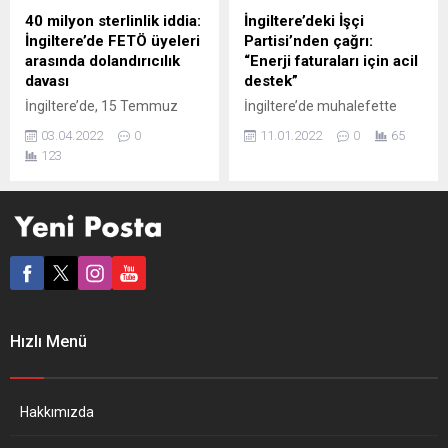
gelen patlamanın ülkedeki
Bakanlığının koruma altına
40 milyon sterlinlik iddia:
İngiltere’deki İşçi
siyasi ve ekonomik krizi
aldığı duvar resmine kireç
İngiltere’de FETÖ üyeleri
Partisi’nden çağrı:
gözler önüne serdiğini
döken Sosyal Demokrat
arasında dolandırıcılık
“Enerji faturaları için acil
söyledi. Borrell,...
Parti üyelerinden Djordjo
davası
destek”
Zulovic, AA...
İngiltere’de, 15 Temmuz
İngiltere’de muhalefette
2016’daki darbe girişiminin
olan İşçi Partisi, ülkede artan
03.04.2022
0
11.01.2022
0
65
kritik ismi Adil Öksüz’ün
enerji fiyatları karşısından
123
akrabası Selman Türk’ün,
hanehalkının desteklenmesi
FETÖ çatı davasından
için Kuzey Denizi’nde
ağırlaştırılmış müebbet
faaliyette bulunan enerji
hapis cezası alan İlhan
şirketlerine ek vergi
İşbilen’in eşi Nebahat
getirilmesi çağrısında
İşbilen’i dolandırdığı,
bulundu. İşçi Partisi’nden
Nebahat İşbilen’in de
yapılan açıklamada, Kuzey
pasaport alabileceğine
Denizi’nde faaliyette
inanarak Prens Andrew’e
bulunan enerji şirketlerinin
Hızlı Menü
para verdiği ortaya çıktı.
kârlarından sadece bir
Telegraph ve Daily Mail
kereye mahsus olmak üzere
gazetelerinin haberlerine
vergilendirilmesinin
göre, Nebahat İşbilen,
önerildiği, bu şekilde elde
Hakkımızda
Selman...
edilecek 600 milyon...