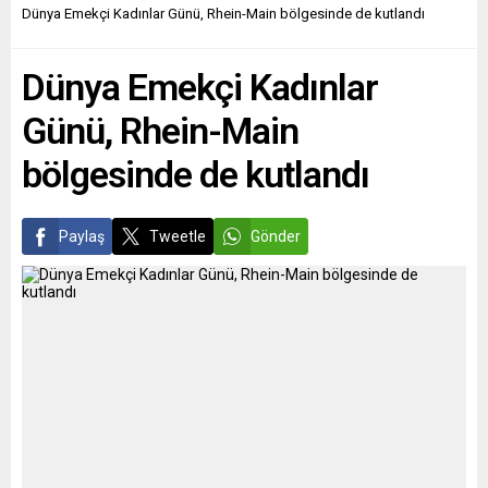
Köln bölge birliğine bağlı 50
Ukraynalı çocuğun Lehçe dil
Dünya Emekçi Kadınlar Günü, Rhein-Main bölgesinde de kutlandı
dernekten bin 500
eğitimi aldığını duyurdu.
öğrencinin katıldığı bilgi
Lehçe konuşamayan
Dünya Emekçi Kadınlar
yarışmasında...
Ukraynalı çocukları, Polonya
eğitim sistemine entegre
Günü, Rhein-Main
etmenin en iyi yolunun
okullardaki hazırlık
bölgesinde de kutlandı
bölümleri...
Paylaş
Tweetle
Gönder