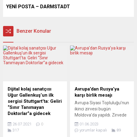
YENİ POSTA – DARMSTADT
Benzer Konular
Dijital kolaj sanatçısı
Avrupa’dan Rusya’ya
Uğur Gallenkuş’un ilk
karşı birlik mesajı
sergisi Stuttgart’ta: Geliri
Avrupa Siyasi Topluluğu’nun
“Sınır Tanımayan
ikinci zirvesi bugün
Doktorlar”a gidecek
Moldova’da yapıldı. Zirvede
Ortadoğu’daki savaş ve
Rusya’ya karşı birlik mesajı
26.07.2021
0
01.06.2023
çatışmaları konu alan
verilirken, Ukrayna’nın
317
yorumlar kapalı
89
çalışmalarıyla tanınan
NATO’ya üyelik talebi yine