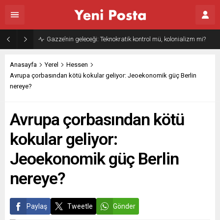
Gazze’nin geleceği: Teknokratik kontrol mü, kolonializm mi?
Anasayfa
Yerel
Hessen
Avrupa çorbasından kötü kokular geliyor: Jeoekonomik güç Berlin
nereye?
Avrupa çorbasından kötü
kokular geliyor:
Jeoekonomik güç Berlin
nereye?
Paylaş
Tweetle
Gönder