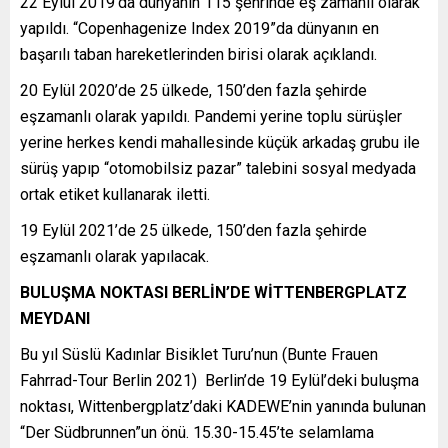
22 Eylül 2019’da dünyanın 115 şehrinde eş zamanlı olarak
yapıldı. “Copenhagenize Index 2019”da dünyanın en
başarılı taban hareketlerinden birisi olarak açıklandı.
20 Eylül 2020’de 25 ülkede, 150’den fazla şehirde
eşzamanlı olarak yapıldı. Pandemi yerine toplu sürüşler
yerine herkes kendi mahallesinde küçük arkadaş grubu ile
sürüş yapıp “otomobilsiz pazar” talebini sosyal medyada
ortak etiket kullanarak iletti.
19 Eylül 2021’de 25 ülkede, 150’den fazla şehirde
eşzamanlı olarak yapılacak.
BULUŞMA NOKTASI BERLİN’DE WİTTENBERGPLATZ
MEYDANI
Bu yıl Süslü Kadınlar Bisiklet Turu’nun (Bunte Frauen
Fahrrad-Tour Berlin 2021) Berlin’de 19 Eylül’deki buluşma
noktası, Wittenbergplatz’daki KADEWE’nin yanında bulunan
“Der Südbrunnen”un önü. 15.30-15.45’te selamlama