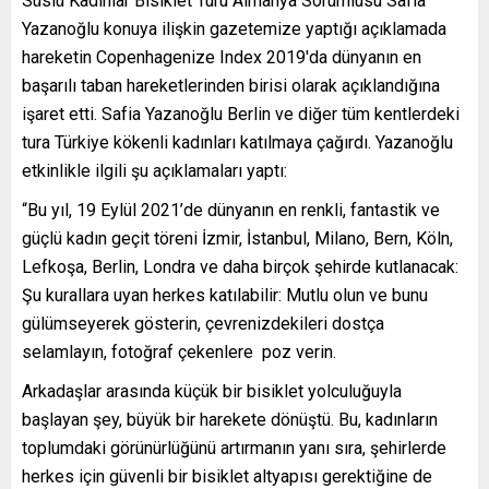
Süslü Kadınlar Bisiklet Turu Almanya Sorumlusu Safia
Yazanoğlu konuya ilişkin gazetemize yaptığı açıklamada
hareketin Copenhagenize Index 2019′da dünyanın en
başarılı taban hareketlerinden birisi olarak açıklandığına
işaret etti. Safia Yazanoğlu Berlin ve diğer tüm kentlerdeki
tura Türkiye kökenli kadınları katılmaya çağırdı. Yazanoğlu
etkinlikle ilgili şu açıklamaları yaptı:
“Bu yıl, 19 Eylül 2021’de dünyanın en renkli, fantastik ve
güçlü kadın geçit töreni İzmir, İstanbul, Milano, Bern, Köln,
Lefkoşa, Berlin, Londra ve daha birçok şehirde kutlanacak:
Şu kurallara uyan herkes katılabilir: Mutlu olun ve bunu
gülümseyerek gösterin, çevrenizdekileri dostça
selamlayın, fotoğraf çekenlere poz verin.
Arkadaşlar arasında küçük bir bisiklet yolculuğuyla
başlayan şey, büyük bir harekete dönüştü. Bu, kadınların
toplumdaki görünürlüğünü artırmanın yanı sıra, şehirlerde
herkes için güvenli bir bisiklet altyapısı gerektiğine de