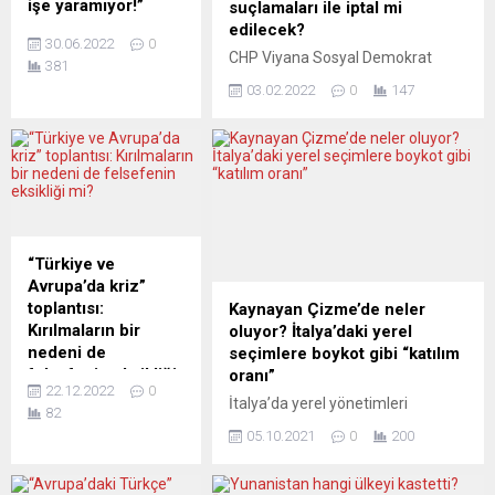
işe yaramıyor!”
suçlamaları ile iptal mi
edilecek?
Nanopatoloji uzmanı
30.06.2022
0
İtalyan bilim insanları
CHP Viyana Sosyal Demokrat
381
Stefano Montanari ve
Birliği Başkan Adayı Ali Bayraktar
03.02.2022
0
147
eşi Antonietta Gatti,
genel kurulun iptali için harekete
koronavirüs salgınının
geçti. CHP Avusturya
yaşandığı bu iki yıllık
Federasyonu Başkanı Çağdaş
süre içinde her
Arslan’ın “algı yönetimi yapıldı”
fırsatta, bilimsel
şeklindeki suçlamalarının gerçeği
araştırmalar
yansıtmadığını savunan Bayraktar,
çerçevesinde, Covid-
“Genel Kurul’un hukuksuzluk ve
19 aşıları ile ilgili
usulsüzlük içinde
“Türkiye ve
halkları aydınlatmaya
gerçekleştirildiğini” öne sürdü.
Avrupa’da kriz”
çalıştılar. Çevrede
https://www.youtube.com/watch?
toplantısı:
Kaynayan Çizme’de neler
bulunan ince tozların
v=ikA_BpAHD5A Türkiye kökenli
Kırılmaların bir
oluyor? İtalya’daki yerel
da hastalanmamızda
sosyal demokratların
nedeni de
seçimlere boykot gibi “katılım
en az virüsler kadar
Avusturya’da yeniden yapılanan
felsefenin eksikliği
oranı”
etkili olduğunu ortaya
Cumhuriyet Halk Partisi’nin...
22.12.2022
0
mi?
İtalya’da yerel yönetimleri
çıkardılar. Birgül Göker
82
Türkiye ve Avrupa’da
belirlemek üzere düzenlenen
Perdisa, Yeni Posta...
05.10.2021
0
200
yaşanan krizin
kısmi yerel seçimlerde, seçmen
kaynakları ve çözüm
sandığa gitmemeyi tercih etti: Her
için felsefeye nasıl
iki İtalyan’dan biri oyunu