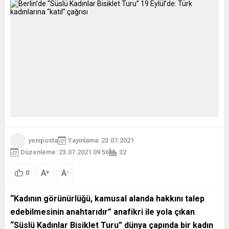
yeniposta
Yayınlama: 23.07.2021
Düzenleme: 23.07.2021 09:56
32
A
A
+
-
0
“Kadının görünürlüğü, kamusal alanda hakkını talep
edebilmesinin anahtarıdır” anafikri ile yola çıkan
“Süslü Kadınlar Bisiklet Turu” dünya çapında bir kadın