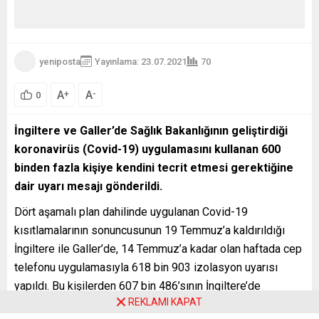
yeniposta
Yayınlama: 23.07.2021
70
A
A
+
-
0
İngiltere ve Galler’de Sağlık Bakanlığının geliştirdiği
koronavirüs (Covid-19) uygulamasını kullanan 600
binden fazla kişiye kendini tecrit etmesi gerektiğine
dair uyarı mesajı gönderildi.
Dört aşamalı plan dahilinde uygulanan Covid-19
kısıtlamalarının sonuncusunun 19 Temmuz’a kaldırıldığı
İngiltere ile Galler’de, 14 Temmuz’a kadar olan haftada cep
telefonu uygulamasıyla 618 bin 903 izolasyon uyarısı
yapıldı. Bu kişilerden 607 bin 486’sının İngiltere’de
REKLAMI KAPAT
diğerlerinin ise Galler’de olduğu belirtildi. Veriler, önceki