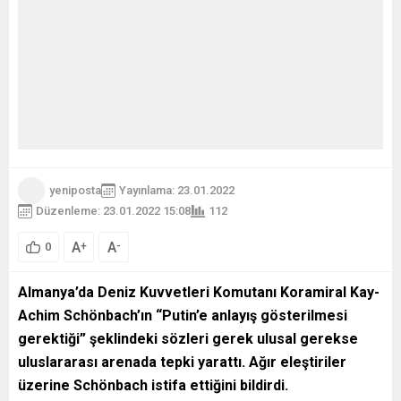
yeniposta
Yayınlama: 23.01.2022
Düzenleme: 23.01.2022 15:08
112
A
A
+
-
0
Almanya’da Deniz Kuvvetleri Komutanı Koramiral Kay-
Achim Schönbach’ın “Putin’e anlayış gösterilmesi
gerektiği” şeklindeki sözleri gerek ulusal gerekse
uluslararası arenada tepki yarattı. Ağır eleştiriler
üzerine Schönbach istifa ettiğini bildirdi.