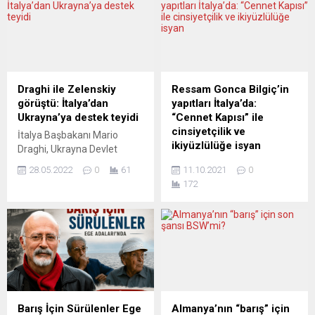
mahsur kaldı. Havaalanında
kuruluşlarının erişimine izin
mağdur olan yolculardan
verilmeli” dedi. Avrupa
Yusuf Tok, Yeni Posta’yı
Birliği (AB) Dış İlişkiler ve
arayarak şu bilgileri verdi:
Güvenlik Politikası Yüksek
“Barcelona’ya
Temsilcisi Josep Borrell,
arkadaşlarımla birlikte
Belarus Dışişleri Bakanı
Draghi ile Zelenskiy
Ressam Gonca Bilgiç’in
otobüs götürdük. Akşam
Vladimir Makey ile
görüştü: İtalya’dan
yapıtları İtalya’da:
18.30’da Almanya’ya geri
görüşerek Polonya
Ukrayna’ya destek teyidi
“Cennet Kapısı” ile
dönmek üzere Ryanair’den
sınırından AB’ye girmek
cinsiyetçilik ve
İtalya Başbakanı Mario
bilet aldık. Saat 16’dan...
isteyenlere yardım için
ikiyüzlülüğe isyan
Draghi, Ukrayna Devlet
insani kuruluşların bölgeye...
Başkanı Vladimir Zelenskiy
Çalışmalarını İtalya’da
28.05.2022
0
61
11.10.2021
0
ile telefonda görüştü. İtalya
sürdüren ressam Gonca
172
Başbakanlığından yapılan
Bilgiç’in yapıtları 8.
yazılı açıklamada, Draghi ile
Uluslararası Görsel Sanatlar
Zelenskiy’nin telefonda
Bienali kapsamında Villa
görüştükleri belirtilerek
Farsetti Santa Maria di
“Görüşmede, Ukrayna’nın
Sala’da sergilendi. Yaklaşık
doğusuna özel önem
iki hafta süren ve dün sona
vererek sahadaki son durum
eren sergide dört yüz resim
üzerinde duruldu. Draghi,
arasında sanatçı olarak
Avrupa Birliği’nin (AB) diğer
Gonca Bilgiç
Barış İçin Sürülenler Ege
Almanya’nın “barış” için