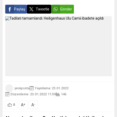
Paylaş
Tweetle
Gönder
yeniposta
Yayınlama: 23.01.2022
Düzenleme: 23.01.2022 11:59
146
A
A
+
-
0