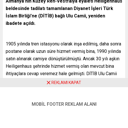
Almanya’nın Kuzey Ren-Vestfalya eyaleti Heiligenhaus
beldesinde tadilatı tamamlanan Diyanet İşleri Türk
İslam Birliği’ne (DİTİB) bağlı Ulu Camii, yeniden
ibadete açıldı.
1905 yılında tren istasyonu olarak inşa edilmiş, daha sonra
postane olarak uzun süre hizmet vermiş bina, 1990 yılında
satın alınarak camiye dönüştürülmüştü. Ancak 30 yılı aşkın
Heiligenhaus şehrinde hizmet vermiş olan mevcut bina
ihtiyaçlara cevap veremez hale gelmişti. DİTİB Ulu Camii
Derneği, yaklaşık üç buçuk yıl önce başlattığı tadilat,
REKLAMI KAPAT
tezyinat ve yenileme çalışmalarını bitirerek açılış programı
gerçekleştirdi.
MOBİL FOOTER REKLAM ALANI
Açılışa Düsseldorf Başkonsolosu Ayşegül Gökçen
Karaaslan, Heiligenhaus Belediye Başkanı Michael Beck,
DİTİB Genel Başkanı Kazım Türkmen, Düsseldorf DİTİB