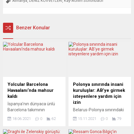
Almanya
DENIZ KUVVETLERI
Kay-Achim Schonbach
,
,
Benzer Konular
Yolcular Barcelona
Polonya sınırında insani
Havaalanı‘nda mahsur
kuruluşlar: AB’ye girmek
kaldı
isteyenlere yardım için
izin
İspanya’nın dünyaca ünlü
Barcelona takımının
Belarus-Polonya sınırındaki
şehrinde, içinde Türklerin de
hassas insani durumu
18.06.2021
0
62
15.11.2021
0
79
olduğu 30 kadar yolcu,
gündeme getiren Josep
biletleri olduğu halde uçağa
Borrell, “İnsanların hayatı
alınmadı ve havaalanında
korunmalı ve insani yardım