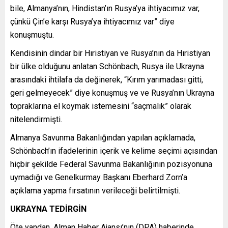
bile, Almanya’nın, Hindistan’ın Rusya’ya ihtiyacımız var,
çünkü Çin’e karşı Rusya’ya ihtiyacımız var” diye
konuşmuştu.
Kendisinin dindar bir Hıristiyan ve Rusya’nın da Hıristiyan
bir ülke olduğunu anlatan Schönbach, Rusya ile Ukrayna
arasındaki ihtilafa da değinerek, “Kırım yarımadası gitti,
geri gelmeyecek” diye konuşmuş ve ve Rusya’nın Ukrayna
topraklarına el koymak istemesini “saçmalık” olarak
nitelendirmişti.
Almanya Savunma Bakanlığından yapılan açıklamada,
Schönbach’ın ifadelerinin içerik ve kelime seçimi açısından
hiçbir şekilde Federal Savunma Bakanlığının pozisyonuna
uymadığı ve Genelkurmay Başkanı Eberhard Zorn’a
açıklama yapma fırsatının verileceği belirtilmişti.
UKRAYNA TEDİRGİN
Öte yandan, Alman Haber Ajansı’nın (DPA) haberinde