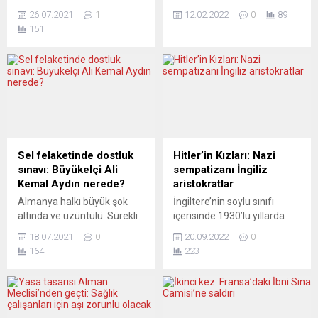
Berlin-Viyana hattı, Türkiye
portallarından Yeni Posta’ya
26.07.2021
1
12.02.2022
0
89
sorunundan endişeli. Çok
kuruluşunun 30’uncu yılı
151
endişeli. O nedenle
dolayısıyla Avrupa’dan
milyonlarca mültecinin
kutlama mesajı yağdı.
AB’ye ulaşmaması ve
Federal Almanya’da Yeni
Türkiye’de kalması için her
Posta gazetesi bağımsız,
türlü “fedakârlıkta”
özgürlükçü ve aydınlanmacı
bulunduklarını düşünüyorlar.
bir formatla 1992 yılından
Ankara yönetimine açık çek
bu yana yayın hayatını
vermiş gibi bir halleri de var.
sürdürüyor. Türk ve Alman
Şu anda Avusturya-Türkiye
tarafından, kuruluşunun
Sel felaketinde dostluk
Hitler’in Kızları: Nazi
ilişkileri düzelir gibi bir hava
30’uncu yılı nedeniyle
sınavı: Büyükelçi Ali
sempatizanı İngiliz
veriyor. Böyle gözükmesinin
gazeteye siyaset, kültür
Kemal Aydın nerede?
aristokratlar
nedeni AB’nin, başta...
sanat, iş dünyası,...
Almanya halkı büyük şok
İngiltere’nin soylu sınıfı
altında ve üzüntülü. Sürekli
içerisinde 1930’lu yıllarda
artan ölüm sayıları ve
birçok Nazi hayranı vardı.
18.07.2021
0
20.09.2022
0
yüzlerce kayıp insan. Yıkılan
Bazı dük ve kontlar toplama
164
223
evler, sulara gömülen ya da
kampı ziyaret etmek
çatıya çıkan araçlar, sular
isterken çocuk Kraliçe
altında kalan işyerleri…
Elizabeth ise Nazi selamı
Ülkenin batısı mahşer yeri…
vermişti. Nazilerin
Hal böyleyken afet
Almanya’da iktidara gelerek