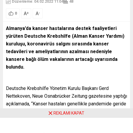
Düzenleme: 04.02.2022 11:04
48
A
A
+
-
0
Almanya’da kanser hastalarına destek faaliyetleri
yürüten Deutsche Krebshilfe (Alman Kanser Yardımı)
kuruluşu, koronavirüs salgını sırasında kanser
tedavileri ve ameliyatlarının azalması nedeniyle
kansere bağlı ölüm vakalarının artacağı uyarısında
bulundu.
Deutsche Krebshilfe Yönetim Kurulu Başkanı Gerd
Nettekoven, Neue Osnabrücker Zeitung gazetesine yaptığı
açıklamada, “Kanser hastaları genellikle pandemide geride
kalıyor” dedi. Hastanelerdeki yoğunluk nedeniyle kanser
REKLAMI KAPAT
hastalarının tedavilerinde aksamalar oluştuğunu kaydeden
Nettekoven, bu durumunda tedavileri geciktirdiğine işaret