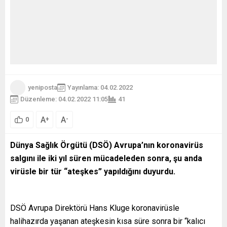
yeniposta
Yayınlama: 04.02.2022
Düzenleme: 04.02.2022 11:05
41
A
A
+
-
0
Dünya Sağlık Örgütü (DSÖ) Avrupa’nın koronavirüs
salgını ile iki yıl süren mücadeleden sonra, şu anda
virüsle bir tür “ateşkes” yapıldığını duyurdu.
DSÖ Avrupa Direktörü Hans Kluge koronavirüsle
halihazırda yaşanan ateşkesin kısa süre sonra bir “kalıcı