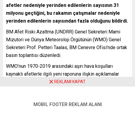
afetler nedeniyle yerinden edilenlerin sayısının 31
milyonu geçtiğini, bu rakamın çatışmalar nedeniyle
yerinden edilenlerin sayısından fazla olduğunu bildirdi.
BM Afet Riski Azaltma (UNDRR) Genel Sekreteri Mami
Mizutori ve Dünya Meteoroloji Örgütünün (WMO) Genel
Sekreteri Prof. Petteri Taalas, BM Cenevre Ofisi’nde ortak
basın toplantısı düzenledi.
WMO’nun 1970-2019 arasındaki aşırı hava koşulları
kaynaklı afetlerle ilgili yeni raporuna ilişkin açıklamalar
yapan Taalas, ”İklim değişikliğinin bir sonucu olarak
REKLAMI KAPAT
dünyanın birçok yerinde hava, iklim ve su aşırılıklarının
sayısı artıyor ve bunlar daha sık ve şiddetli hale gelecek”
MOBİL FOOTER REKLAM ALANI
uyarısında bulundu.
Taalas, son aylarda özellikle Avrupa ve Kuzey Amerika’da
gözlemlenen sıcak hava dalgalarının, “kuraklık ve orman
yangını” gibi sonuçlar doğurduğuna dikkati çekti.