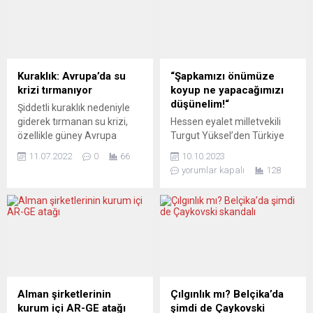
yayın kuruluşu NOS’taki
DSÖ Acil Durum
habere göre, Hollanda’nın
Komitesinin, Covid-19’u
Suriye Özel Temsilcisi Emiel
görüşmek üzere toplandığı
de Bont ve Dışişleri
bildirildi. Toplantıda Covid-
Bakanlığından yetkililerin de
19’un Uluslararası Halk
bulunduğu heyet dün akşam
Sağlığı Acil Durumu (PHEIC)
Kuraklık: Avrupa’da su
“Şapkamızı önümüze
Suriye’ye vardı. Haberde,
kategorisinde
krizi tırmanıyor
koyup ne yapacağımızı
Hollanda heyetinin, İlham
değerlendirilmesi yönünde
düşünelim!“
Şiddetli kuraklık nedeniyle
B....
Komitenin tavsiyede
giderek tırmanan su krizi,
Hessen eyalet milletvekili
bulunduğu ve bu önerinin
özellikle güney Avrupa
Turgut Yüksel’den Türkiye
kabul edildiği...
ülkelerinde sıkı su tasarrufu
kökenli göçmenlere sitem:
11.07.2022
0
66
10.10.2023
önlemlerini de beraberinde
“Türkiye’deki seçimlere
yorumlar kapalı
128
getiriyor. Aşırı su tüketimi,
gösterdikleri duyarlığı
azalan yağmurlar, kuruyan
buradaki seçimlere
tatlı su kaynakları… İklim
gösterselerdi belki sonuçlar
değişikliği, Avrupa’daki
da daha başka olurdu.“
gündelik hayatı da olumsuz
Hessen eyalet seçimlerinde
etkilemeye başladı. Giderek
beklenenden de daha az oy
daha fazla insan, aşırı sıcak
alarak büyük bir
hava dalgalarının, uzun
başarısızlıkla karşı karşıya
kuraklık dönemlerinin ve
kalan SPD’nin (Almanya
Alman şirketlerinin
Çılgınlık mı? Belçika’da
artan su...
Sosyal Demokrat Partisi)
kurum içi AR-GE atağı
şimdi de Çaykovski