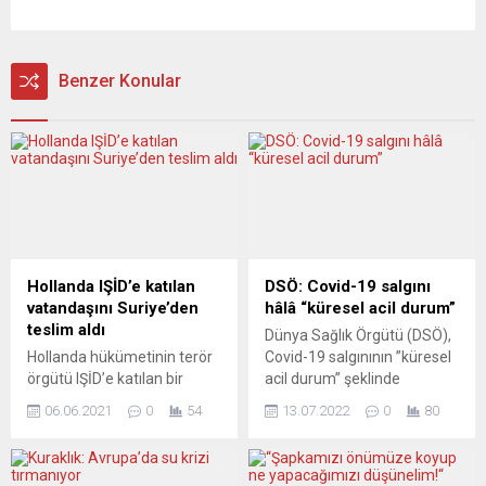
Benzer Konular
Hollanda IŞİD’e katılan
DSÖ: Covid-19 salgını
vatandaşını Suriye’den
hâlâ “küresel acil durum”
teslim aldı
Dünya Sağlık Örgütü (DSÖ),
Hollanda hükümetinin terör
Covid-19 salgınının ”küresel
örgütü IŞİD’e katılan bir
acil durum” şeklinde
vatandaşı ve üç çocuğu
nitelendirilmeye devam
06.06.2021
0
54
13.07.2022
0
80
ülkeye geri getirmek üzere
edilmesi yönünde karar aldı.
Suriye’ye gönderdiği heyet,
Örgütten yapılan yazılı
grubu teslim aldı. Kamu
açıklamada, 8 Temmuz’da