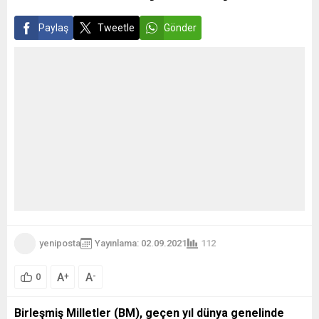
Paylaş
Tweetle
Gönder
yeniposta
Yayınlama: 02.09.2021
112
A
A
+
-
0
Birleşmiş Milletler (BM), geçen yıl dünya genelinde