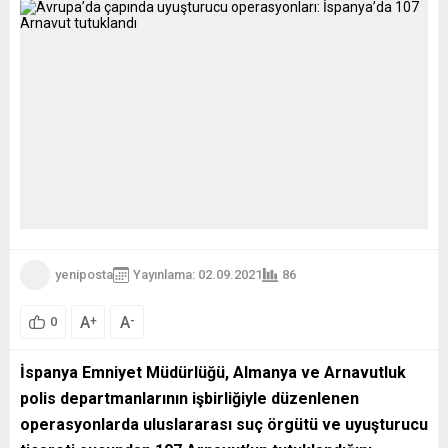
yeniposta
Yayınlama: 02.09.2021
86
A
A
+
-
0
İspanya Emniyet Müdürlüğü, Almanya ve Arnavutluk
polis departmanlarının işbirliğiyle düzenlenen
operasyonlarda uluslararası suç örgütü ve uyuşturucu