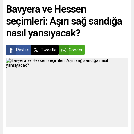
Salgının kıskacındaki korku
Güvenlik Politikası Yüksek
Bavyera ve Hessen
ve bunalıma itilen çocukların
Temsilcisi Josep Borrell,
ve gençlerin durumunu ve iş
NATO Genel...
seçimleri: Aşırı sağ sandığa
daha...
nasıl yansıyacak?
Paylaş
Tweetle
Gönder