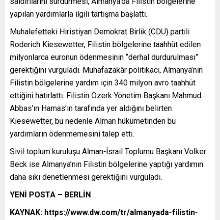
saldırılarını sürdürmesi, Almanya’da Filistin bölgelerine
yapılan yardımlarla ilgili tartışma başlattı.
Muhalefetteki Hıristiyan Demokrat Birlik (CDU) partili
Roderich Kiesewetter, Filistin bölgelerine taahhüt edilen
milyonlarca euronun ödenmesinin “derhal durdurulması”
gerektiğini vurguladı. Muhafazakâr politikacı, Almanya’nın
Filistin bölgelerine yardım için 340 milyon avro taahhüt
ettiğini hatırlattı. Filistin Özerk Yönetim Başkanı Mahmud
Abbas’ın Hamas’ın tarafında yer aldığını belirten
Kiesewetter, bu nedenle Alman hükümetinden bu
yardımların ödenmemesini talep etti.
Sivil toplum kuruluşu Alman-İsrail Toplumu Başkanı Volker
Beck ise Almanya’nın Filistin bölgelerine yaptığı yardımın
daha sıkı denetlenmesi gerektiğini vurguladı.
YENİ POSTA – BERLİN
KAYNAK: https://www.dw.com/tr/almanyada-filistin-