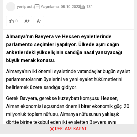
yeniposta
Yayınlama: 08.10.2023
131
A
A
+
-
0
Almanya’nın Bavyera ve Hessen eyaletlerinde
parlamento seçimleri yapılıyor. Ülkede aşırı sağın
anketlerdeki yükselişinin sandığa nasıl yansıyacağı
büyük merak konusu.
Almanya’nın iki önemli eyaletinde vatandaşlar bugün eyalet
parlamentolarının üyelerini ve yeni eyalet hükümetlerini
belirlemek üzere sandığa gidiyor.
Gerek Bavyera, gerekse kuzeybatı komşusu Hessen,
Alman ekonomisi açısından önemli birer ekonomik güç. 20
milyonluk toplam nüfusu, Almanya nüfusunun yaklaşık
dörtte birine tekabül eden iki eyaletten Bavyera aynı
REKLAMI KAPAT
zamanda yüzölçümü olarak ülkenin en büyük eyaleti olma