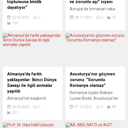
toplumuna kimlik
ve zorunlu aşı” isyanı
dayatıyor”
Avrupa’da tırmanan vaka
ABTTF Başkanı Halit Habip
sayıları ve sertleştirilen
22.05.2021
0
28.11.2021
0
76
Oğlu Yunanistan Başbakanı
pandemi önlemleri
159
Miçotakis’in Batı Trakya Türk
Avrupa’da adeta kaosa
toplumunu yok sayan ve
varan görüntülere yol açtı.
Türk kimliğini inkâr eden
Belçika, Hollanda,
ifadelerini kınadıklarını
Avusturya, Hırvatistan,
bildirdi. Halit Habip Oğlu
Danimarka ve İtalya’da
“Demokrasinin beşiği
geçtiğimiz hafta yaşanan
olduğunu iddia eden
olaylarda on binler sokağa
ülkemize bizlere karşı
çıktı, bazı ülkelerde ürküten
uyguladığı kimlik dayatma
şiddet olayları yaşandı.
Almanya’da farklı
Avusturya’nın göçmen
politikasına derhal son
Kamu alanında çalışanlarına
yaklaşımlar: İkinci Dünya
sorunu: “Sorumlu
vermeye ve kendimizi ifade
getirilmesi planlanan
Savaşı ile ilgili anmalar
Romanya olamaz”
etme özgürlüğümüze saygı
zorunlu aşı ve aşısızların
yapıldı
Romanya İçişleri Bakanı
duymaya çağırıyoruz” dedi.
işten men edilmesi, sokağa
Almanya’nın başkenti
Lucian Bode, Avusturya’nın
Yunanistan...
çıkma...
Berlin’de, İkinci Dünya
göçmen sorununun
09.05.2022
0
07.12.2022
0
98
Savaşı’nın Avrupa’da sona
sorumlusunun kendileri
231
ermesinin 77. yıl
olmadığını ve bu yüzden
dönümünde anma etkinliği
ülkesine haksız yaptırım
düzenlendi. Köln’de ise
uygulanamayacağını