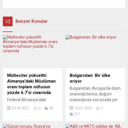
Benzer Konular
Mülteciler yükseltti:
Bulgaristan: Bir ülke
Almanya’daki Müslüman
eriyor
oranı toplam nüfusun
Bulgaristan, Avrupa’da ölüm
yüzde 6.7’si civarında
oranında birinci, doğum
Federal Almanya’daki
oranında ise son sırada yer
Müslümanların sayısının
alıyor Bulgaristan’da nüfus
29.04.2021
0
96
13.01.2023
0
özellikle son mülteci göçü
krizinin gittikçe büyüdüğü,
211
nedeniyle muhtemelen 5,6
ülkenin Avrupa’da ölüm
milyona kadar çıkmış
oranında birinci, doğum