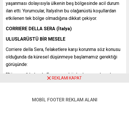
yaşanması dolayısıyla ülkenin beş bölgesinde acil durum
ilan etti. Yorumcular, İtalya’nın bu olağanüstü koşullardan
etkilenen tek bölge olmadığına dikkat çekiyor.
CORRIERE DELLA SERA (İtalya)
ULUSLARÜSTÜ BİR MESELE
Corriere della Sera, felaketlere karşı korunma söz konusu
olduğunda da küresel düşünmeye başlamamız gerektiği
görüşünde:
“Dünya sağ kalacak. Esas soru, böyle devam edersek
REKLAMI KAPAT
bizim sağ kalıp kalamayacağımız. Ve yalnızca fiziksel
olarak değil, çığlar, kasırgalar, sel ve kuraklıkların yıkıcı
sonuçları olacağı için değil, aynı zamanda çok genç olan
MOBİL FOOTER REKLAM ALANI
türümüz yalnızca bu ortamda kendini gerçekleştirebildiği
için. Tarihsel, kültürel ve psikolojik kimliğinin ayrılmaz bir
parçası burası. … Son yılların siyasi gündeminde aynı
düzeyde önemli, küresel ve uluslarüstü karaktere sahip