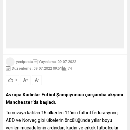
yeniposta
Yayınlama: 09.07.2022
Düzenleme: 09.07.2022 09:51
74
A
A
+
-
0
Avrupa Kadınlar Futbol Şampiyonası çarşamba akşamı
Manchester’da başladı.
Turnuvaya katılan 16 ülkeden 11’inin futbol federasyonu,
ABD ve Norveç gibi ülkelerin öncülüğünde yıllar boyu
verilen mücadelenin ardından, kadın ve erkek futbolcular