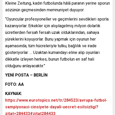
Kleine Zeitung, kadın futbolunda hâlâ paranın yerine sporun
sözünün geçmesinden memnuniyet duyuyor:
“Oyuncular profesyoneller ve geçimlerini sevdikleri sporla
kazanıyorlar. Erkekler için alışılagelmiş milyon dolarlık
ücretlerden fersah fersah uzak olduklarından, sahaya
yüreklerini koyuyorlar. Bunu yapmak için oyunun her
aşamasında, tüm hücreleriyle tutku, bağlılık ve irade
gösteriyorlar. … Uzaktan kumandayı eline alıp oyunları
dikkatle izleyen herkes, bunun futbolun en saf hali
olduğunu anlayacaktır.”
YENİ POSTA – BERLİN
FOTO: AA
KAYNAK:
https://www.eurotopics.net/tr/284523/avrupa-futbol-
sampiyonasi-cinsiyete-dayali-uecret-esitsizligi?
zitat=284433#zitat284433