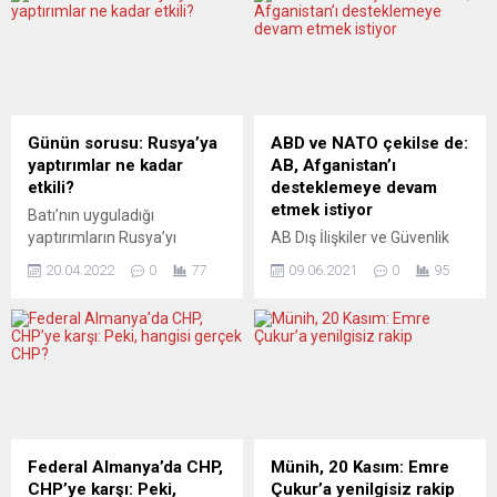
olabileceği bildirildi. Federal
oranında ise son sırada yer
Göç ve Mülteci Dairesi
aldığı bildirildi. Bulgaristan
(BAMF) ve Almanya İslam
Bilimler Akademisi
Konferansı’nın yaptırdığı
Ekonomik ve Sosyal
araştırma sonucunda,
Coğrafya Bölümü Öğretim
göçün de etkisiyle son 6
Üyesi Doç. Dr. Nadejda İlieva,
yılda Müslümanların
nüfus verilerine ilişkin
Günün sorusu: Rusya’ya
ABD ve NATO çekilse de:
sayısının 900 bin arttığı ve
yaptığı basın
yaptırımlar ne kadar
AB, Afganistan’ı
5,3 ila 5,6 milyon kişi
açıklamasında,...
etkili?
desteklemeye devam
arasında bir rakama
etmek istiyor
Batı’nın uyguladığı
ulaştığı...
yaptırımların Rusya’yı
AB Dış İlişkiler ve Güvenlik
gerçekten ne kadar
Politikası Yüksek Temsilcisi
20.04.2022
0
77
09.06.2021
0
95
etkilediği tartıyşmaları,
Josep Borrell: “Afganistan’la
Avrupa medyasının
ilişki kurmaya devam etmek
gündeminden inmiyor.
istiyoruz. Batı gerçeği
Rusya Merkez Bankası
ülkeden çekildiğinde, Afgan
Başkanı Elvira Nabiullina,
halkı zor durumda kalacak.”
Duma’da “yapısal
AB Dış İlişkiler ve Güvenlik
değişikliklerin” ikinci ve
Politikası Yüksek Temsilcisi
üçüncü çeyreklerde ülkeyi
Josep Borrell, ABD ve
sert vuracağı konusunda
NATO’nun askeri varlığını
Federal Almanya’da CHP,
Münih, 20 Kasım: Emre
uyarıda bulundu. Konu,
sonlandırdığı Afganistan’ı
CHP’ye karşı: Peki,
Çukur’a yenilgisiz rakip