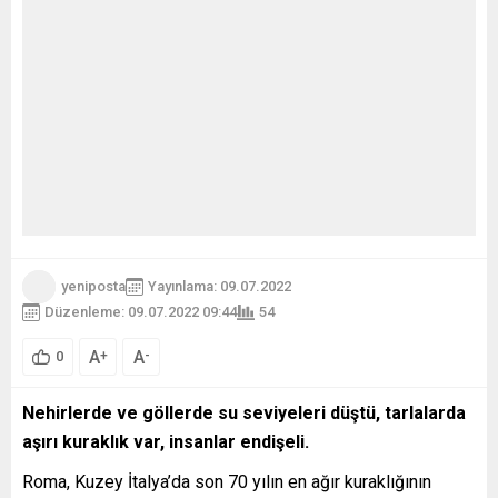
yeniposta
Yayınlama: 09.07.2022
Düzenleme: 09.07.2022 09:44
54
A
A
+
-
0
Nehirlerde ve göllerde su seviyeleri düştü, tarlalarda
aşırı kuraklık var, insanlar endişeli.
Roma, Kuzey İtalya’da son 70 yılın en ağır kuraklığının