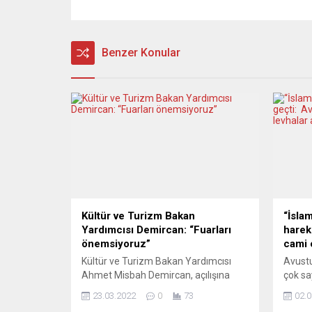
Benzer Konular
Kültür ve Turizm Bakan
“İslam
Yardımcısı Demircan: “Fuarları
harek
önemsiyoruz”
cami 
Kültür ve Turizm Bakan Yardımcısı
Avustu
Ahmet Misbah Demircan, açılışına
çok sa
katıldıkları Bolonya Çocuk Kitapları
“Dikka
23.03.2022
0
73
02.0
Fuarı’nın verimli geçtiğini belirtti.
fazla b