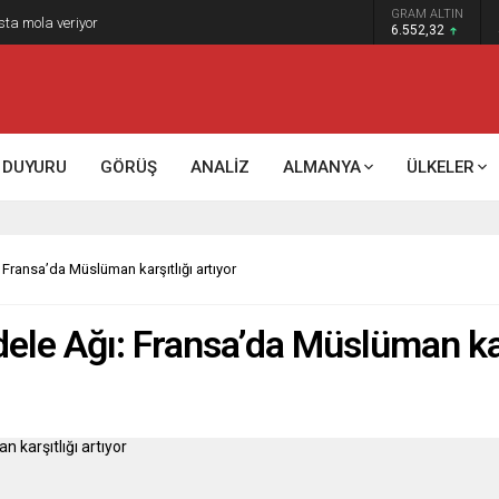
GRAM ALTIN
k kontrol mü, kolonializm mi?
6.552,32
DUYURU
GÖRÜŞ
ANALİZ
ALMANYA
ÜLKELER
 Fransa’da Müslüman karşıtlığı artıyor
ele Ağı: Fransa’da Müslüman karş