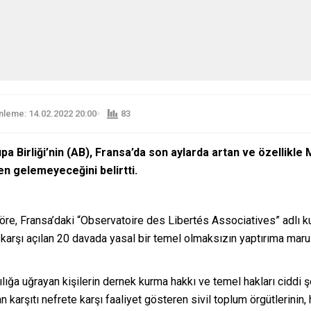
leme: 14.02.2022 20:00
83
a Birliği
’
nin (AB), Fransa’da son aylarda artan ve özellikle 
den gelemeyeceğini belirtti.
göre, Fransa’daki “Observatoire des Libertés Associatives” adlı
e karşı açılan 20 davada yasal bir temel olmaksızın yaptırıma maru
ığa uğrayan kişilerin dernek kurma hakkı ve temel hakları ciddi ş
 karşıtı nefrete karşı faaliyet gösteren sivil toplum örgütlerinin