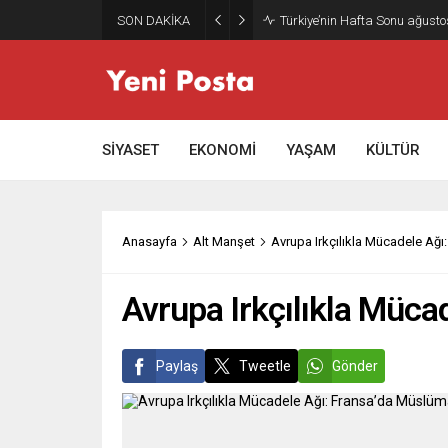
SON DAKİKA
Gazze’nin geleceği: Teknokrati
SİYASET
EKONOMİ
YAŞAM
KÜLTÜR
Anasayfa
Alt Manşet
Avrupa Irkçılıkla Mücadele Ağı:
Avrupa Irkçılıkla Mücad
Paylaş
Tweetle
Gönder