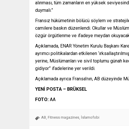
alınması, tüm zamanların en yüksek seviyesinde
duymalı.”
Fransız hükümetinin bölücü söylem ve stratejiler
camilere baskın düzenlendi. Okullar ve Müslüman
özgür örgütlenme ve ifadeye meydan okuyacak ş
Açıklamada, ENAR Yönetim Kurulu Başkanı Karen
ayrımcı politikalardan etkilenen ‘ırksallaştırılmı
yerine, Müslümanları ve sivil toplumu günah keç
gidiyor” ifadelerine yer verildi.
Açıklamada ayrıca Fransa’nın, AB düzeyinde Müslü
YENİ POSTA – BRÜKSEL
FOTO:
AA
AB
Fitness magazines
İslamofobi
,
,