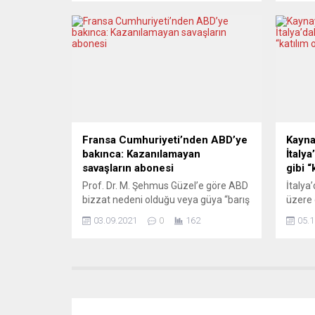
İtalya’nın Bolonya kentinde geleneksel
ifadesi
olarak yapılan ve dünyanın önde gelen
takkel
“Çocuk Kitapları Fuarı”nın
levhal
59’uncusunun açılışına katılan
çevrel
Demircan, Bolonya’nın ardından
potans
başkent Roma’da temaslarda
Harita
bulundu. Roma’da Kültür ve Tanıtma
başken
Müşavirliğini, Türkiye’nin Vatikan
yakın y
Büyükelçisi Lütfullah...
Fransa Cumhuriyeti’nden ABD’ye
Kayna
bakınca: Kazanılamayan
İtaly
savaşların abonesi
gibi “
Prof. Dr. M. Şehmus Güzel’e göre ABD
İtalya
bizzat nedeni olduğu veya güya “barış
üzere 
getirmek” için giriştiği hemen hemen
seçim
03.09.2021
0
162
05.1
hiçbir savaşı karada kazanamadı. Kimi
gitmeme
kez ise son derece dramatik
İtalya
boyutlarda resmen kaçmayı tercih
Sandığ
etti. ABD, uzun on yıllardır, açık bir
düşüşl
biçimde 1940’ların başından itibaren,
Sokakl
Fransa Cumhuriyeti’nin Kuzey
İtalya
Afrika’da (Magrip’te, “Müslüman
yöneti