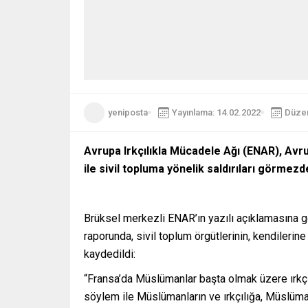
yeniposta
Yayınlama: 14.02.2022
Düzen
Avrupa Irkçılıkla Mücadele Ağı (ENAR), Avrup
ile sivil topluma yönelik saldırıları görmez
Brüksel merkezli ENAR’ın yazılı açıklamasına 
raporunda, sivil toplum örgütlerinin, kendilerin
kaydedildi:
“Fransa’da Müslümanlar başta olmak üzere ırkçıl
söylem ile Müslümanların ve ırkçılığa, Müslüman