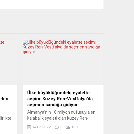
Ülke büyüklüğündeki eyalette
eleni
seçim: Kuzey Ren-Vestfalya’da
seçmen sandığa gidiyor
Almanya’nın 18 milyon nüfusuyla en
irlikte
kalabalık eyaleti olan Kuzey Ren-
,
Vestfalya’da (KRV) 13 milyon seçmen,
14.05.2022
0
100
a kadar
yarın eyalet meclisi seçimleri için oy