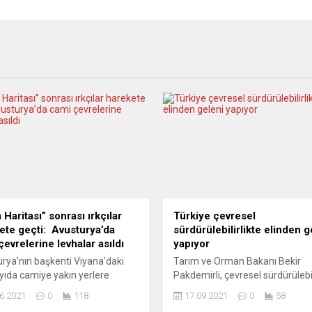
 Haritası” sonrası ırkçılar
Türkiye çevresel
ete geçti: Avusturya’da
sürdürülebilirlikte elinden g
çevrelerine levhalar asıldı
yapıyor
rya’nın başkenti Viyana’daki
Tarım ve Orman Bakanı Bekir
yıda camiye yakın yerlere
Pakdemirli, çevresel sürdürülebil
t siyasal İslam yakınlarındasın,
doğal kaynakların yönetiminden
6.2021
0
118
17.09.2021
0
58
ilgi için İslam Haritası”
biyolojik çeşitliliğin korunmasın