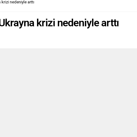
krizi nedeniyle arttı
enen kısmi yerel seçimlerde oy
şlemi, 3...
Ukrayna krizi nedeniyle arttı