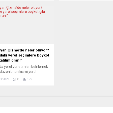
nin yazılı olduğu ve sakallı,
pek çok kilit önemde alan oldu
i bir erkek resminin bulunduğu
belirtti. Bakan Pakdemirli, G20
ar asıldı. Hükümetin, bazı
Başkanı İtalya’nın ev sahipliğind
ere göre Müslümanları
G20 Ülkeleri Tarım Bakanları Top
iyel suçlu gösteren “İslam
öncesinde tarihi Pergola
sı” uygulamasının ardından
Tiyatrosu’ndaki “Sürdürülebilir 
t Viyana’da çok sayıda camiye
konulu açık forum toplantısına
erlere “Dikkat siyasal...
katılarak “Çevresel Sürdürülebilir
oturumunda konuştu....
yan Çizme’de neler oluyor?
a’daki yerel seçimlere boykot
katılım oranı”
’da yerel yönetimleri belirlemek
düzenlenen kısmi yerel
lerde, seçmen sandığa
0.2021
0
199
yi tercih etti: Her iki
n’dan biri oyunu kullanmadı.
a giden seçmen oranı, tarihi bir
e yüzde 40’lara geriledi.
ar da ısınmaya başladı.
’da 1192 yerleşim yerinde yerel
mleri belirlemek üzere