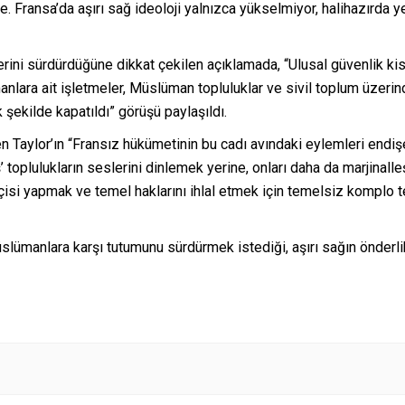
. Fransa’da aşırı sağ ideoloji yalnızca yükselmiyor, halihazırda
ini sürdürdüğüne dikkat çekilen açıklamada, “Ulusal güvenlik kisve
lara ait işletmeler, Müslüman topluluklar ve sivil toplum üzerind
ekilde kapatıldı” görüşü paylaşıldı.
 Taylor’ın “Fransız hükümetinin bu cadı avındaki eylemleri endiş
ş’ toplulukların seslerini dinlemek yerine, onları daha da marjinall
isi yapmak ve temel haklarını ihlal etmek için temelsiz komplo te
manlara karşı tutumunu sürdürmek istediği, aşırı sağın önderlik ett