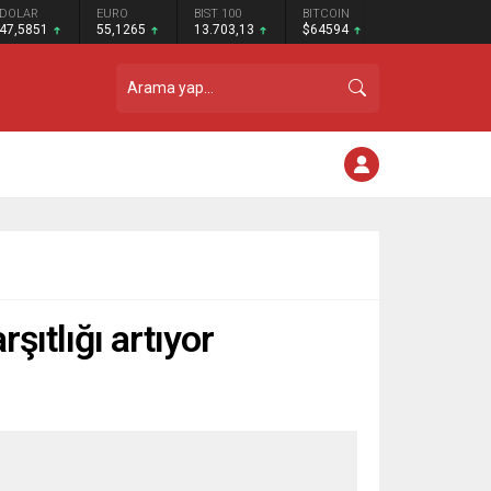
DOLAR
EURO
BIST 100
BITCOIN
47,5851
55,1265
13.703,13
$64594
ıtlığı artıyor