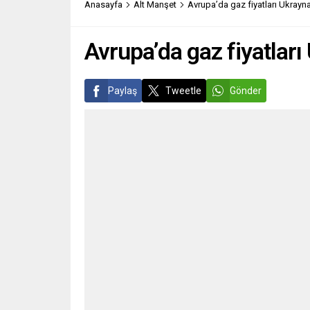
Anasayfa
Alt Manşet
Avrupa’da gaz fiyatları Ukrayna 
dünyası”na...
düzenl
verme i
Avrupa’da gaz fiyatları 
Paylaş
Tweetle
Gönder