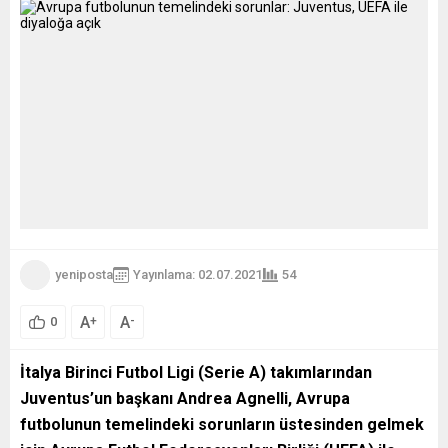
yeniposta
Yayınlama: 02.07.2021
54
A
A
+
-
0
İtalya Birinci Futbol Ligi (Serie A) takımlarından
Juventus’un başkanı Andrea Agnelli, Avrupa
futbolunun temelindeki sorunların üstesinden gelmek