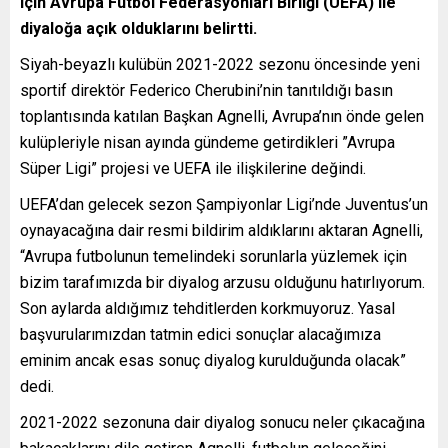
için Avrupa Futbol Federasyonları Birliği (UEFA) ile
diyaloğa açık olduklarını belirtti.
Siyah-beyazlı kulübün 2021-2022 sezonu öncesinde yeni
sportif direktör Federico Cherubini’nin tanıtıldığı basın
toplantısında katılan Başkan Agnelli, Avrupa’nın önde gelen
kulüpleriyle nisan ayında gündeme getirdikleri ”Avrupa
Süper Ligi” projesi ve UEFA ile ilişkilerine değindi.
UEFA’dan gelecek sezon Şampiyonlar Ligi’nde Juventus’un
oynayacağına dair resmi bildirim aldıklarını aktaran Agnelli,
“Avrupa futbolunun temelindeki sorunlarla yüzlemek için
bizim tarafımızda bir diyalog arzusu olduğunu hatırlıyorum.
Son aylarda aldığımız tehditlerden korkmuyoruz. Yasal
başvurularımızdan tatmin edici sonuçlar alacağımıza
eminim ancak esas sonuç diyalog kurulduğunda olacak”
dedi.
2021-2022 sezonuna dair diyalog sonucu neler çıkacağına