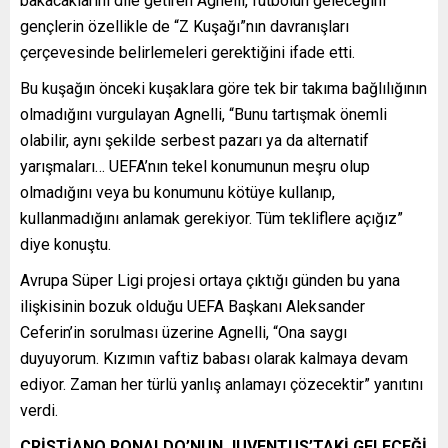
bakacaklarını dile getiren Agnelli, futbolun geleceğini
gençlerin özellikle de “Z Kuşağı”nın davranışları
çerçevesinde belirlemeleri gerektiğini ifade etti.
Bu kuşağın önceki kuşaklara göre tek bir takıma bağlılığının
olmadığını vurgulayan Agnelli, “Bunu tartışmak önemli
olabilir, aynı şekilde serbest pazarı ya da alternatif
yarışmaları… UEFA’nın tekel konumunun meşru olup
olmadığını veya bu konumunu kötüye kullanıp,
kullanmadığını anlamak gerekiyor. Tüm tekliflere açığız”
diye konuştu.
Avrupa Süper Ligi projesi ortaya çıktığı günden bu yana
ilişkisinin bozuk olduğu UEFA Başkanı Aleksander
Ceferin’in sorulması üzerine Agnelli, “Ona saygı
duyuyorum. Kızımın vaftiz babası olarak kalmaya devam
ediyor. Zaman her türlü yanlış anlamayı çözecektir” yanıtını
verdi.
CRİSTİANO RONALDO’NUN JUVENTUS’TAKİ GELECEĞİ