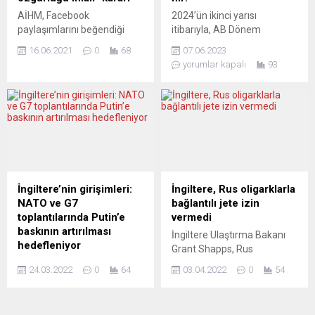
Scholz’un gündeminde, ikili
Metsola’nın seçilmesiyle
AİHM, Facebook
2024’ün ikinci yarısı
ilişkiler,...
AP’nin başkanlık koltuğuna...
paylaşımlarını beğendiği
itibarıyla, AB Dönem
gerekçesiyle işten çıkartılan
Başkanlığı’nı devralma sırası
16.06.2021
0
68
07.06.2023
temizlik görevlisi ile
Macaristan’daydı. Ancak
yorumlar kapalı
93
Erdoğan’a hakaret iddiasıyla
Avrupa Parlamentosu üyesi
yargılanan öğrenci
devletler, üçte ikiden fazla
davalarında “ifade
bir çoğunlukla ülkenin
özgürlüğü hakkının ihlali”
dönem başkanlığı
kararı verdi. Avrupa İnsan
yapmasına karşı çıktı. Karar,
Hakları Mahkemesi (AİHM),
ülkede hukukun
sosyal medyada
üstünlüğünün olmaması ve
paylaşımları beğendiği için
Avrupa değerlerine saygı
işten çıkartılan sözleşmeli
gösterilmemesiyle
İngiltere’nin girişimleri:
İngiltere, Rus oligarklarla
temizlik görevlisi ile
gerekçelendirildi. Avrupa
NATO ve G7
bağlantılı jete izin
Cumhurbaşkanı Recep
Parlamentosu’nun aldığı
toplantılarında Putin’e
vermedi
Tayyip Erdoğan’a hakaret
karar bağlayıcı nitelik
baskının artırılması
İngiltere Ulaştırma Bakanı
suçundan yargılanan
taşımıyor. Basın bölünmüş
hedefleniyor
Grant Shapps, Rus
üniversite öğrenci Ömer
durumda.AKTUALİTY.SK
İngiltere Başbakanı Boris
oligarklarla bağlantısı olan
Çağdaş Ersoy’un...
(Slovakya)Dönem başkanlığı
24.03.2022
0
64
03.04.2022
0
54
Johnson, Ukrayna Devlet
bir özel jetin kullanılmasının
makamının...
Başkanı Vladimir Zelenskiy
engellendiğini belirtti.
ile telefon görüşmesinde,
Bakan Grant Shapps,