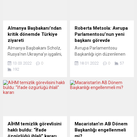
Almanya Başbakanı’ndan
Roberta Metsola: Avrupa
kritik dönemde Türkiye
Parlamentosu’nun yeni
ziyareti
başkanı görevde
Almanya Başbakanı Scholz,
Avrupa Parlamentosu
Rusya’nın Ukrayna’yı işgalini,
Başkanlığı için düzenlenen
bölgesel konuları ve ikili
seçimi Roberta Metsola
13.03.2022
0
18.01.2022
0
57
ilişkileri konuşmak üzere
kazandı. Sağcı Metsolo,
192
Ankara’da olacak. Uzmanlar
kürtaj karşıtlığıyla da
“sürpriz” olarak
biliniyor. Geçen hafta
nitelendirdikleri ziyareti DW
hayatını kaybeden eski
Türkçe’ye değerlendirdi.
Başkan David Sassoli’nin
Federal Almanya Başbakanı
görev süresinin dolması
Olaf Scholz, 14 Mart
nedeniyle Strasbourg’daki
pazartesi günü Türkiye’ye ilk
Genel Kurul’da düzenlenen
ziyaretini gerçekleştirecek.
seçimde Metsola ilk turda
Ankara’da Cumhurbaşkanı
705 sandalyeli
AİHM temizlik görevlisini
Macaristan’ın AB Dönem
Recep Tayyip Erdoğan ile bir
parlamentoda 458 oy alarak
haklı buldu: “İfade
Başkanlığı engellenmeli
araya gelecek olan
yeni başkan oldu. Roberta
özgürlüğü ihlali” kararı
mi?