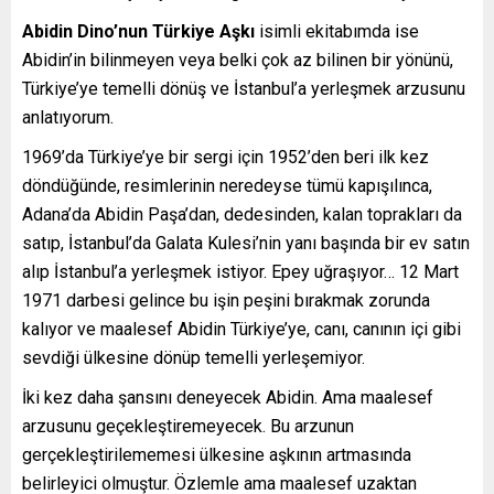
Abidin Dino’nun Türkiye Aşkı
isimli ekitabımda ise
Abidin’in bilinmeyen veya belki çok az bilinen bir yönünü,
Türkiye’ye temelli dönüş ve İstanbul’a yerleşmek arzusunu
anlatıyorum.
1969’da Türkiye’ye bir sergi için 1952’den beri ilk kez
döndüğünde, resimlerinin neredeyse tümü kapışılınca,
Adana’da Abidin Paşa’dan, dedesinden, kalan toprakları da
satıp, İstanbul’da Galata Kulesi’nin yanı başında bir ev satın
alıp İstanbul’a yerleşmek istiyor. Epey uğraşıyor… 12 Mart
1971 darbesi gelince bu işin peşini bırakmak zorunda
kalıyor ve maalesef Abidin Türkiye’ye, canı, canının içi gibi
sevdiği ülkesine dönüp temelli yerleşemiyor.
İki kez daha şansını deneyecek Abidin. Ama maalesef
arzusunu geçekleştiremeyecek. Bu arzunun
gerçekleştirilememesi ülkesine aşkının artmasında
belirleyici olmuştur. Özlemle ama maalesef uzaktan