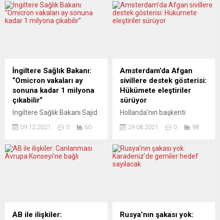
İngiltere Sağlık Bakanı:
Amsterdam’da Afgan
“Omicron vakaları ay
sivillere destek gösterisi:
sonuna kadar 1 milyona
Hükümete eleştiriler
çıkabilir”
sürüyor
İngiltere Sağlık Bakanı Sajid
Hollanda’nın başkenti
Javid, koronavirüsün (Covid-
Amsterdam’da, farklı
09.12.2021
0
60
29.08.2021
0
98
19) Omicron varyantının,
grupların organizasyonuyla
diğer varyantlardan çok
Afganistan’daki sivillere
daha hızlı yayıldığına işaret
destek gösterisi düzenlendi.
ederek İngiltere’de bu ayın
Hollanda’nın farklı
sonuna kadar yaklaşık bir
şehirlerinde yaşayan
milyon Omicron vakası
yaklaşık bin kişi,
görülebileceğini bildirdi.
Amsterdam’ın Dam
Sajid Javid, dün getirilen
meydanında yerel saatle
yeni Covid-19
15.00’te toplanarak,
AB ile ilişkiler:
Rusya’nın şakası yok: