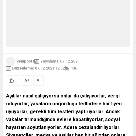
yeniposta
Yayınlama: 07.12.2021
Düzenleme: 07.12.2021 12:52
136
A
A
+
-
0
Aşılılar nasıl çalışıyorsa onlar da çalışıyorlar, vergi
ödüyorlar, yasaların öngördüğü tedbirlere harfiyen
uyuyorlar, gerekli tüm testleri yaptırıyorlar. Ancak
vakalar tırmandığında evlere kapatılıyorlar, sosyal
hayattan soyutlanıyorlar. Adeta cezalandırılıyorlar.
Siyasetçiler, medya ve aşılılar hep bir ağızdan onlara