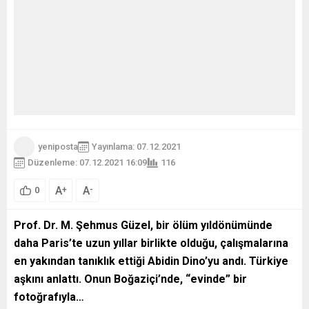
yeniposta
Yayınlama: 07.12.2021
Düzenleme: 07.12.2021 16:09
116
A
A
+
-
0
Prof. Dr. M. Şehmus Güzel, bir ölüm yıldönümünde
daha Paris’te uzun yıllar birlikte olduğu, çalışmalarına
en yakından tanıklık ettiği Abidin Dino’yu andı. Türkiye
aşkını anlattı. Onun Boğaziçi’nde, “evinde” bir
fotoğrafıyla…