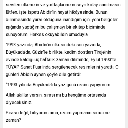
sevilen ülkenizin ve yurttaşlarınızın seyri kolay sanılmasın
lütfen. İşte ispatı Abidin’in hayat hikâyesinde. Bunun
bilinmesinde yarar olduğuna inandığım için, yeni belgeler
ışığında yaptığım bu çalışmayı bir ekitap biçiminde
sunuyorum. Herkes okuyabilsin umuduyla.
1993 yazında, Abidin’in ülkesindeki son yazında,
Büyükada’da, Güzin’le birlikte, kadim dostları Tiraje’nin
evinde kaldığı üç haftalık zaman diliminde, Eylül 1993’te
TÜYAP Sanat Fuarı’nda sergilenecek resimlerini yarattı. O
günleri Abidin aynen şöyle dile getirdi:
“1993 yılında Büyükada’da yaz günü resim yapıyorum.
Allah akıllar versin, sırası mı bu hengâme ortasında
diyeceksiniz.
Sırası değil, biliyorum ama, resim yapmanın sırası ne
zaman?