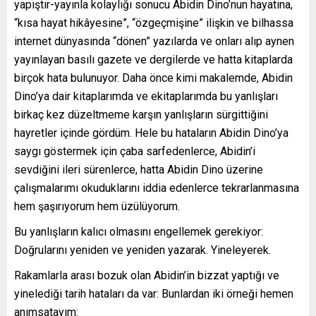
yapıştır-yayınla kolaylığı sonucu Abidin Dino’nun hayatına,
“kısa hayat hikâyesine”, “özgeçmişine” ilişkin ve bilhassa
internet dünyasında “dönen” yazılarda ve onları alıp aynen
yayınlayan basılı gazete ve dergilerde ve hatta kitaplarda
birçok hata bulunuyor. Daha önce kimi makalemde, Abidin
Dino’ya dair kitaplarımda ve ekitaplarımda bu yanlışları
birkaç kez düzeltmeme karşın yanlışların sürgittiğini
hayretler içinde gördüm. Hele bu hataların Abidin Dino’ya
saygı göstermek için çaba sarfedenlerce, Abidin’i
sevdiğini ileri sürenlerce, hatta Abidin Dino üzerine
çalışmalarımı okuduklarını iddia edenlerce tekrarlanmasına
hem şaşırıyorum hem üzülüyorum.
Bu yanlışların kalıcı olmasını engellemek gerekiyor:
Doğrularını yeniden ve yeniden yazarak. Yineleyerek.
Rakamlarla arası bozuk olan Abidin’in bizzat yaptığı ve
yinelediği tarih hataları da var: Bunlardan iki örneği hemen
anımsatayım: