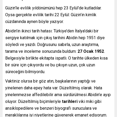
Güzin’le evlilik yıldönümünü hep 23 Eylül’de kutladılar.
Oysa gerçekte evlilik tarihi 22 Eylül: Güzin’in kimlik
cüzdanında aynen böyle yazıyor.
Abidin’in ikinci tarih hatası: Türkiye’den İtalya’daki bir
sergiye katılmak için çıkış tarihini Abidin hep 1951 diye
söyledi ve yazdı. Doğrusunu sabırla, uzun araştırma,
tarama ve inceleme sonucunda buldum:
27 Ocak 1952
.
Belgesiyle birlikte ekitapta ispatlı. O tarihte ülkeden kısa
bir süre için çıkıyordu ve bu çıkışın uzun, çok uzun
süreceğini bilmiyordu.
Vaktiniz olursa bir göz atın, başkalarının yaptığı ve
yinelenen daha epey hata var. Düzeltilmiş olarak. Hata
yinelenmezse affedilebilir ama sürdürülmesi Abidin’e ayıp
oluyor. Düzeltilmiş biçimleriyle
tarihleri
viki miki gibi
ansiklopedilere ve benzeri biyografi sunuculara ve
meraklılarına iyi niyetlerine güvenerek emanet ediyorum.