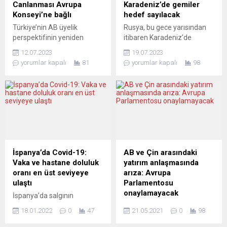
kısıtlamalarının ardından
Afganistan’da Taliban’ın
Canlanması Avrupa
Karadeniz’de gemiler
yaptığı açıklamada,
kontrolü ele geçirmesini
Konseyi’ne bağlı
hedef sayılacak
“(Omicron) Çok, çok hızlı
protesto etti. Göstericiler,
Türkiye’nin AB üyelik
Rusya, bu gece yarısından
yayılıyor. Şimdiye kadar
NATO ve ABD’nin
perspektifinin yeniden
itibaren Karadeniz’de
gördüğümüz diğer tüm...
Afganistan’ı Taliban’a terk
canlanması Avrupa Konseyi
Ukrayna’ya doğru giden tüm
etmesini eleştirirken
12.07.2023
19.07.2023
ile normalleşme
gemilerin potansiyel askerî
ülkeden ayrılmak isteyen
yorumlar kapalı
81
yorumlar kapalı
98
sağlamasına bağlı. Bunun
hedef sayılacağını bildirdi.
sivillere izin verilmemesine
için de Türkiye’nin Osman
Ukrayna, Karadeniz’de
tepki gösterdi. Gösteride...
Kavala ve Selahattin
Türkiye’nin de dahil olduğu
Demirtaş kararlarını
uluslararası devriye çağrısı
uygulaması
yapmıştı. Rusya, Tahıl
gerekiyor.Ankara’nın İsveç’in
Koridoru Anlaşması ile ilgili
NATO üyeliği ile Türkiye’nin
yaşanan gerginliğin
Avrupa Birliği’ne (AB) üyelik
ardından Karadeniz’de
perspektifi arasında
Ukrayna yönüne gitmekte
İspanya’da Covid-19:
AB ve Çin arasındaki
paralellik kurması,
olan yük gemilerini
Vaka ve hastane doluluk
yatırım anlaşmasında
dikkatlerin uzun süredir
potansiyel askerî hedef
oranı en üst seviyeye
arıza: Avrupa
donmuş olan Türkiye – AB
olarak göreceğini
ulaştı
Parlamentosu
ilişkilerine çevrilmesine
bildirdi.Rusya Savunma
onaylamayacak
İspanya’da salgının
neden oldu. Ancak...
Bakanlığından...
başlamasından bu yana
Avrupa Parlamentosu
18.01.2022
0
47
21.05.2021
0
98
Covid-19 vakalarında ve
milletvekilleri, üyelerine
hastanelerdeki dolulukta en
yaptırım uygulayan Çin ile