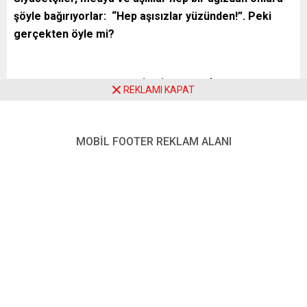
şöyle bağırıyorlar: “Hep aşısızlar yüzünden!”. Peki
gerçekten öyle mi?
Robert Koch Enstitüsü’nün (RKI) web sayfasına bir
REKLAMI KAPAT
bakalım:
“Aşılı olmalarına rağmen insanların PCR testleri pozitif
MOBİL FOOTER REKLAM ALANI
çıkma ve virüsü bulaştırma riskleri, Delta varyantına
rağmen önemli ölçüde az. Ancak aşı olan kişiler de
koronavirüsü bulaştırabileceğinden Daimi Aşı Komisyonu,
korona aşısından sonra bile genel koruyucu önlemlere
(temas kısıtlaması, maske kullanımı, hijyen kuralları, sosyal
mesafe uygulaması , havalandırma) uyulmasını tavsiye
ediyor.”
AŞI OLMAYANLAR TOPTAN KOMPLOCU MU YA DA
FAŞİST Mİ?