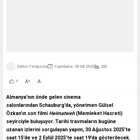
Editor Yeniposta
Yayınlama: 28.08.2025
285
A
A
+
-
1
Almanya’nın önde gelen sinema
salonlarından Schauburg’da, yönetmen Gülsel
Özkan’ın son filmi
Heimatweh
(Memleket Hasreti)
seyirciyle buluşuyor. Tarihi travmaların bugüne
uzanan izlerini sorgulayan yapım, 30 Ağustos 2025’te
saat 15’de ve 2 Eylül 2025’te saat 19’da gösterilecek.