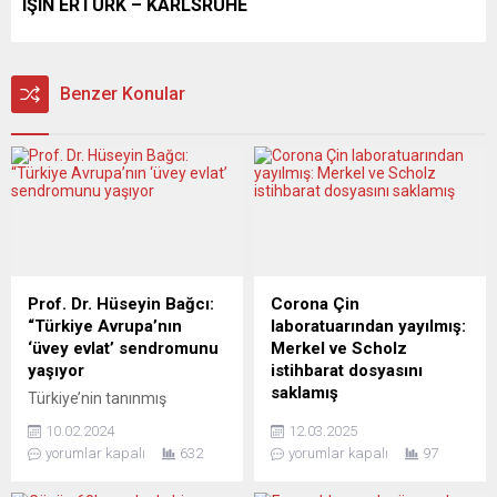
IŞIN ERTÜRK – KARLSRUHE
Benzer Konular
Prof. Dr. Hüseyin Bağcı:
Corona Çin
“Türkiye Avrupa’nın
laboratuarından yayılmış:
‘üvey evlat’ sendromunu
Merkel ve Scholz
yaşıyor
istihbarat dosyasını
saklamış
Türkiye’nin tanınmış
akademisyenlerinden ve
Koronavirüs pandemisi
10.02.2024
12.03.2025
Orta-Doğu Teknik
dünya genelinde
yorumlar kapalı
632
yorumlar kapalı
97
Üniversitesi öğretim
milyonlarca insanın hayatını
görevlisi Prof. Dr. Hüseyin
değiştirdi. Ancak virüsün