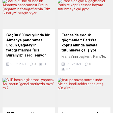
Bağcı Nürnberg’de bir
kökeniyle ilgili tartışmalar
konferans verdi. ODTÜ
hala sürüyor. Son olarak,
Uluslararası ilişkiler
Almanya Federal İstihbarat
bölümünde öğretim
Teşkilatı (BND) tarafından
görevlisi olan Bağcı
hazırlanan bir raporun
konuşmasını Almanya’nın
hükümet tarafından
Bavyera eyaletinin Nürnberg
gizlendiği iddiası ülkede
Göçün 60’ıncı yılında bir
Fransa’da çocuk
kentinde Sanayi ve Ticatet
gündeme bomba gibi düştü.
Almanya panoraması:
göçmenler: Paris’te
Odası (IHK) Orta-Frankonya
ALMAN İSTIHBARATININ
Ergun Çağatay’ın
köprü altında hayata
Feuerbach Salonunda
GİZLİ DOSYASI: KOD ADI
fotoğraflarıyla “Biz
tutunmaya çalışıyor
gerçekleştirdi. Nürnberg
“SAAREMAA” “ZEIT” ve
Buralıyız” sergileniyor
Fransa’nın başkenti Paris’te,
Başkonsolosluğu’nun
“Süddeutsche Zeitung”
Almanya’ya Türk işgücü
aralarında çocuklu ailelerin
himayesinde düzenlenen
gazetelerinin
21.06.2021
0
88
06.12.2021
0
göçünün 60’ıncı yılında Ruhr
ve refakatsiz çocukların da
toplantıda Bağcı “Türk dış
araştırmalarına göre, BND,...
102
Müzesi, Essen kentinde yer
olduğu göçmen grubu
politikası ve...
alan UNESCO Kültür Mirası
haftalardır bir köprü
Zollverein salonlarında “Biz
altındaki tünelde soğuk hava
buralıyız. Türk-Alman
şartlarında yaşam
yaşantısı 1990-Ergun
mücadelesi veriyor.
Çağatay Fotoğrafları” adı
Başkentin 19’uncu
altında bir sergiyi
bölgesindeki köprü altında
ziyaretçilerin ilgisine açıyor.
çoğu çadırlarda kalan, Mali,
Alman-Türk İşgücü
Burkina Faso, Sierra Leone,