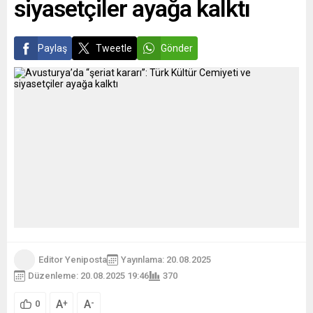
siyasetçiler ayağa kalktı
Paylaş
Tweetle
Gönder
Editor Yeniposta
Yayınlama: 20.08.2025
Düzenleme: 20.08.2025 19:46
370
A
A
+
-
0