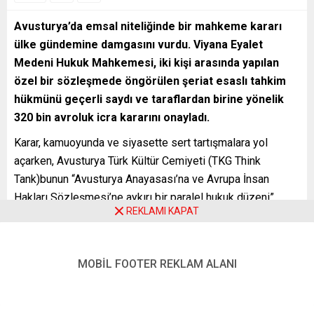
Avusturya’da emsal niteliğinde bir mahkeme kararı
ülke gündemine damgasını vurdu. Viyana Eyalet
Medeni Hukuk Mahkemesi, iki kişi arasında yapılan
özel bir sözleşmede öngörülen şeriat esaslı tahkim
hükmünü geçerli saydı ve taraflardan birine yönelik
320 bin avroluk icra kararını onayladı.
Karar, kamuoyunda ve siyasette sert tartışmalara yol
açarken, Avusturya Türk Kültür Cemiyeti (TKG Think
Tank)bunun “Avusturya Anayasası’na ve Avrupa İnsan
Hakları Sözleşmesi’ne aykırı bir paralel hukuk düzeni”
REKLAMI KAPAT
anlamına geldiğini belirterek karara güçlü itirazlarını dile
getirdi.
1 MİLYON AVROLUK ANLAŞMAZLIK ŞERİAT
MOBİL FOOTER REKLAM ALANI
TARTIŞMASINA DÖNÜŞTÜ
Olay, Viyana’da yaşayan iki Müslüman arasında imzalanan