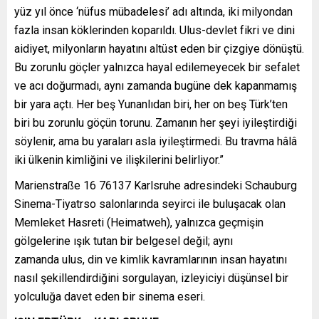
yüz yıl önce ‘nüfus mübadelesi’ adı altında, iki milyondan
fazla insan köklerinden koparıldı. Ulus-devlet fikri ve dini
aidiyet, milyonların hayatını altüst eden bir çizgiye dönüştü.
Bu zorunlu göçler yalnızca hayal edilemeyecek bir sefalet
ve acı doğurmadı, aynı zamanda bugüne dek kapanmamış
bir yara açtı. Her beş Yunanlıdan biri, her on beş Türk’ten
biri bu zorunlu göçün torunu. Zamanın her şeyi iyileştirdiği
söylenir, ama bu yaraları asla iyileştirmedi. Bu travma hâlâ
iki ülkenin kimliğini ve ilişkilerini belirliyor.”
Marienstraße 16 76137 Karlsruhe adresindeki Schauburg
Sinema-Tiyatrso salonlarında seyirci ile buluşacak olan
Memleket Hasreti (Heimatweh), yalnızca geçmişin
gölgelerine ışık tutan bir belgesel değil; aynı
zamanda ulus, din ve kimlik kavramlarının insan hayatını
nasıl şekillendirdiğini sorgulayan, izleyiciyi düşünsel bir
yolculuğa davet eden bir sinema eseri.