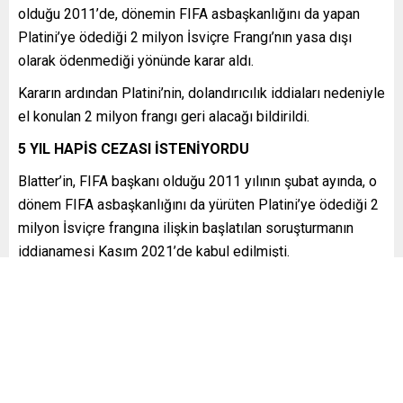
olduğu 2011’de, dönemin FIFA asbaşkanlığını da yapan
Platini’ye ödediği 2 milyon İsviçre Frangı’nın yasa dışı
olarak ödenmediği yönünde karar aldı.
Kararın ardından Platini’nin, dolandırıcılık iddiaları nedeniyle
el konulan 2 milyon frangı geri alacağı bildirildi.
5 YIL HAPİS CEZASI İSTENİYORDU
Blatter’in, FIFA başkanı olduğu 2011 yılının şubat ayında, o
dönem FIFA asbaşkanlığını da yürüten Platini’ye ödediği 2
milyon İsviçre frangına ilişkin başlatılan soruşturmanın
iddianamesi Kasım 2021’de kabul edilmişti.
86 yaşındaki Blatter’e “dolandırıcılık”, “kötü yönetim”, “FIFA
fonlarının zimmete geçirilmesi ve belgede sahtecilik”, 67
yaşındaki Platini’ye ise “dolandırıcılık”, “zimmete para
geçirme”, “Blatter’in iddia edilen kötü yönetimine suç
ortağı olmak ve sahtecilik” suçlamaları yöneltilmişti.