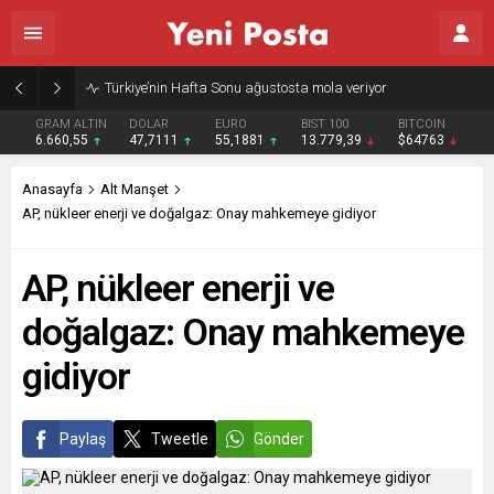
Gazze’nin geleceği: Teknokratik kontrol mü, kolonializm mi?
GRAM ALTIN
DOLAR
EURO
BIST 100
BITCOIN
6.660,55
47,7111
55,1881
13.779,39
$64763
Anasayfa
Alt Manşet
AP, nükleer enerji ve doğalgaz: Onay mahkemeye gidiyor
AP, nükleer enerji ve
doğalgaz: Onay mahkemeye
gidiyor
Paylaş
Tweetle
Gönder