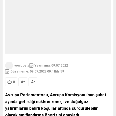
yeniposta
Yayınlama: 09.07.2022
Düzenleme: 09.07.2022 09:41
59
A
A
+
-
0
Avrupa Parlamentosu, Avrupa Komisyonu’nun şubat
ayında getirdiği nükleer enerji ve doğalgaz
yatırımlarını belirli koşullar altında sürdürülebilir
olarak sınıflandırma önerisini onayladı.