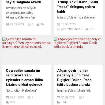
başlayan yangın, yön
sonra takviye olarak verilen
sayısı salgında azaldı
Trump Yok: İstanbul’daki
değiştiren rüzgarın etkisiyle
üçüncü dozunun antikor
“masa” delegasyonlara
Avrupa’nın en büyük
yerleşim alanına sıçradı.
seviyesi düşen yetişkinlerde
kaldı
ekonomisine sahip
Havadan ve karadan devam
antikoru yükselttiği
Almanya’da yeni tip
İstanbul’daki müzakereler
eden yangın söndürme...
bildirildi....
koronavirüs (Covid-19)
başlarken tarafların
29.09.2021
0
36
15.05.2025
krizinin yaşandığı geçen yıl,
delegasyon düzeyinde
yorumlar kapalı
172
start-up’ların sayısı bir
temsili dikkat çekiyor.
önceki yıla göre yüzde
Türkiye’nin arabuluculuk
30’dan fazla azaldı. Alman
çabaları sürse de zirve
Kamu Yatırım Bankası (KfW)
toplantısı ihtimali şimdilik
“2021 Start-up 2021
askıda. Ukrayna Devlet
Raporu”nu yayımladı. Buna
Başkanı Volodimir Zelenskiy,
göre, Almanya’da start-
İstanbul’daki barış
up’ların sayısı salgın krizi
görüşmelerine
sırasında önemli ölçüde
katılmayacağını açıkladı.
Çevreciler sanata mı
Afgan çevirmenler
azaldı. 2020’de ülkede start-
Zelenskiy yerine Savunma
saldırıyor? Yeni
nedeniyle: İngiltere
up’ların sayısı 2019’a...
Bakanı Rustem Umerov’u
eylemlerin amacı iklim
Dışişleri Bakanı Raab
yetkili bir delegasyonla
krizine dikkat çekmek
istifa baskısı altında
Türkiye’ye gönderirken,
“Extinction Rebellion”
İngiltere’de muhalefet,
Rusya tarafında da Devlet
Hollanda Sözcüsü Chris
çevirmenlerin
Başkanı Vladimir Putin ve
16.11.2022
0
20.08.2021
0
Julien: “Değeri milyon
Afganistan’dan kaçmasına
Dışişleri Bakanı...
108
114
dolarları aşan tabloların
yardım etmesi için gerekli