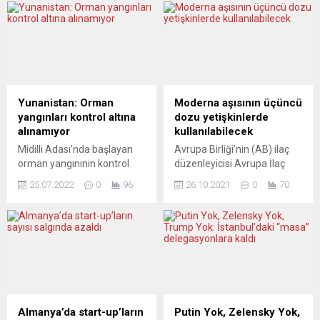
Yunanistan: Orman
Moderna aşısının üçüncü
yangınları kontrol altına
dozu yetişkinlerde
alınamıyor
kullanılabilecek
Midilli Adası’nda başlayan
Avrupa Birliği’nin (AB) ilaç
orman yangınının kontrol
düzenleyicisi Avrupa İlaç
altına alınamaması
Ajansı (EMA), yeni tip
25.07.2022
0
96
26.10.2021
0
70
nedeniyle, Vrisa
koronavirüs (Covid-19)
bölgesindeki yerleşim
hastalığına karşı Moderna
alanlarının tahliye
tarafından geliştirilen aşının
edilmesine karar verildi.
üçüncü dozunun 18
Yunan basınındaki haberlere
yaşından büyüklerde
göre, tedbir amacıyla çok
kullanımını tavsiye etti.
sayıda ev ve turistik
EMA’dan yapılan
konaklama tesisi tahliye
açıklamada, “Spikevax” adlı
edildi. Ormanlık alanda
aşının ikinci dozdan 6-8 ay
Almanya’da start-up’ların
Putin Yok, Zelensky Yok,