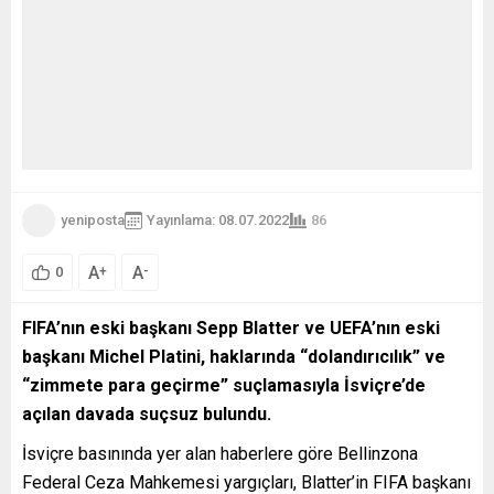
yeniposta
Yayınlama: 08.07.2022
86
A
A
+
-
0
FIFA’nın eski başkanı Sepp Blatter ve UEFA’nın eski
başkanı Michel Platini, haklarında “dolandırıcılık” ve
“zimmete para geçirme” suçlamasıyla İsviçre’de
açılan davada suçsuz bulundu.
İsviçre basınında yer alan haberlere göre Bellinzona
Federal Ceza Mahkemesi yargıçları, Blatter’in FIFA başkanı