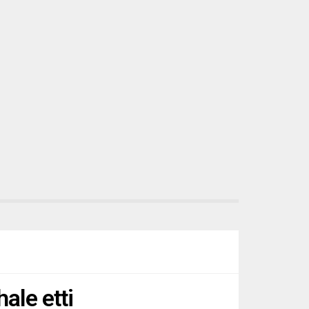
yapılan açıklamada, Johnson’ın, bu
sabah erken saatlerde Zelenkskiy’le
Zaporijya Nükleer Santrali’ndeki...
ale etti