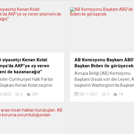
i siyasetçi Kenan Kolat:
AB Komisyonu Başkanı ABD
nya’da AKP’ye oy veren
Başkan Biden ile görüşecek
ni de kazanacağız”
Avrupa Birliği (AB) Komisyonu
rlin-Cumhuriyet Halk Partisi
Başkanı Ursula von der Leyen, 
 Başkanı Kenan Kolat seçime
başkenti Washington’da Başka
 giderken Almanya
Biden ile bir araya gelecek. İlave
4.2022
0
253
08.11.2021
0
74
enmelerinin etkin
gümrükler konusunda uzlaşma
nyalarla sadece kendi
sağlandığı bildirildi. Gündemde 
ine yönelik değil, son
ülkeler için aşı da yer alabilir. A
erde sandık başına gitmeyen ya
Komisyonu Sözcüsü Dana Spina
en ancak AKP’ye oy veren
von der Leyen’in, Biden ile çar
ni de kazanmayı amaçladığını
günü Beyaz Saray’da görüşeceğ
adı. Son seçimlerde AKP’ye
bildirdi....