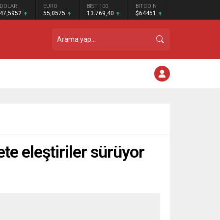
DOLAR
EURO
BIST 100
BITCOIN
47,5952
55,0575
13.769,40
$64451
e eleştiriler sürüyor