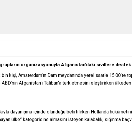
grupların organizasyonuyla Afganistan’daki sivillere destek
ık bin kişi, Amsterdam’ın Dam meydanında yerel saatle 15.00’te top
 ABD’nin Afganistan’ı Taliban’a terk etmesini eleştirirken ülkeden
ıyla dayanışma içinde olunduğu belirtilirken Hollanda hükümetinin
olmayan ülke” kategorisine almasını isteyen kalabalık, sığınma baş