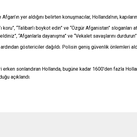
Afgan’ın yer aldığını belirten konuşmacılar, Hollanda’nın, kapıların
 koru”, “Taliban’ı boykot edin” ve “Özgür Afganistan” sloganları ata
eldiniz”, “Afganlarla dayanışma” ve “Vekalet savaşlarını durdurun” 
 ardından göstericiler dağıldı. Polisin geniş güvenlik önlemleri al
ri erken sonlandıran Hollanda, bugüne kadar 1600’den fazla Holla
duğu açıklandı.