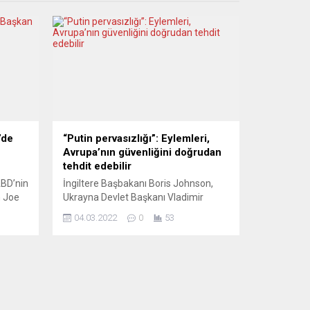
’de
“Putin pervasızlığı”: Eylemleri,
Avrupa’nın güvenliğini doğrudan
tehdit edebilir
ABD’nin
İngiltere Başbakanı Boris Johnson,
n Joe
Ukrayna Devlet Başkanı Vladimir
Zelenskiy’le telefon görüşmesinde,
04.03.2022
0
53
Rusya’nın Zaporijya Nükleer
yoksul
Santrali’ne yönelik saldırılarına atıfta
B
bulunarak, Rusya Devlet Başkanı
nt,
Vladimir Putin’in pervasız eylemlerinin
şamba
artık tüm Avrupa’nın güvenliğini
ini
doğrudan tehdit edebileceğini belirtti.
Başbakanlık Ofisi 10 Numara’dan