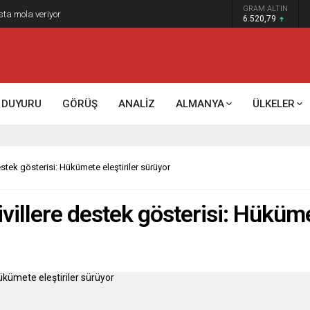
GRAM ALTIN
k kontrol mü, kolonializm mi?
6.520,79
DUYURU
GÖRÜŞ
ANALİZ
ALMANYA
ÜLKELER
tek gösterisi: Hükümete eleştiriler sürüyor
illere destek gösterisi: Hükümet