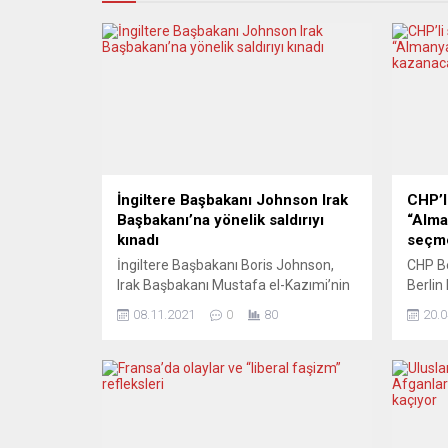
İngiltere Başbakanı Johnson Irak
CHP’l
Başbakanı’na yönelik saldırıyı
“Alma
kınadı
seçme
İngiltere Başbakanı Boris Johnson,
CHP Be
Irak Başbakanı Mustafa el-Kazımi’nin
Berlin
konutuna silahlı insansız hava aracıyla
doğru
08.11.2021
0
80
20.0
düzenlenen saldırıyı kınadı.
örgütl
Başbakanlık Ofisi 10 Numara’dan
kampa
yapılan açıklamaya göre, Johnson,
seçmen
Irak Başbakanı Kazımi ile telefon
seçiml
görüşmesi yaptı. Görüşmede,
da gid
Kazımi’yi Bağdat’taki evinde hedef
seçme
alan saldırıyı şiddetle kınayan ve
vurgul