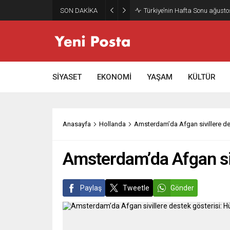
SON DAKİKA
Gazze’nin geleceği: Teknokrati
SİYASET
EKONOMİ
YAŞAM
KÜLTÜR
Anasayfa
Hollanda
Amsterdam’da Afgan sivillere des
Amsterdam’da Afgan siv
Paylaş
Tweetle
Gönder