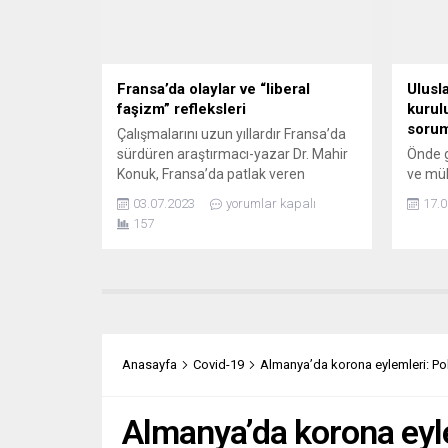
yaralılara acil şifa dileyen Johnson,
Almany
İngiltere’nin Irak halkının...
gittiğ
“Önümü
Fransa’da olaylar ve “liberal
Ulusla
faşizm” refleksleri
kurul
sorum
Çalışmalarını uzun yıllardır Fransa’da
sürdüren araştırmacı-yazar Dr. Mahir
Önde g
Konuk, Fransa’da patlak veren
ve mült
toplumsal olayların bir tür “dip dalga
(AB) e
03.07.2023
yorumlar kapalı
17.0
emaresi” gösterdiğini, sonuçta liberal
Afganl
157
faşizmin müdahalesine karşı bir
yaptı. 
tepkiyle karşı karşıya olduğumuzu
İnsan 
hatırlattı. Dr. Konuk, sorularımızı
kâr am
yanıtladı. – Fransa durulmuyor. Ne
organi
oldu ki bilmediğimiz veya bizlerden
olduğu
gizlenen, toplum böyle birdenbire,
Afganla
sanki hazırmış...
yaptı.
Anasayfa
Covid-19
Almanya’da korona eylemleri: Pol
Almanya’da korona eyle