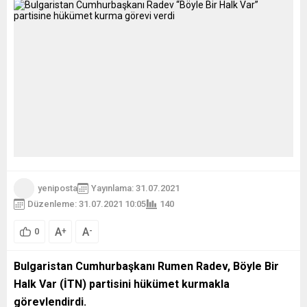
yeniposta
Yayınlama: 31.07.2021
Düzenleme: 31.07.2021 10:05
140
A
A
+
-
0
Bulgaristan Cumhurbaşkanı Rumen Radev, Böyle Bir
Halk Var (İTN) partisini hükümet kurmakla
görevlendirdi.