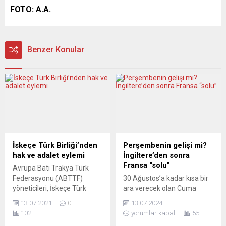
FOTO: A.A.
Benzer Konular
İskeçe Türk Birliği’nden
Perşembenin gelişi mi?
hak ve adalet eylemi
İngiltere’den sonra
Fransa “solu”
Avrupa Batı Trakya Türk
Federasyonu (ABTTF)
30 Ağustos’a kadar kısa bir
yöneticileri, İskeçe Türk
ara verecek olan Cuma
Birliği’nin (İTB) lehine verilen
Kıvılcımları’nın tatil öncesi
13.07.2021
0
13.07.2024
Avrupa İnsan Hakları
son programındaki sohbet
102
yorumlar kapalı
55
Mahkemesi (AİHM)
konusu İngiltere