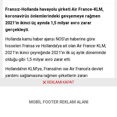
Fransız-Hollanda havayolu şirketi Air France-KLM,
koronavirüs önlemlerindeki gevşemeye rağmen
2021’in ikinci üç ayında 1,5 milyar avro zarar
gerçekleşti.
Hollanda kamu haber ajansı NOS’un haberine göre
hisseleri Fransa ve Hollanda’ya ait olan Air France-KLM,
2021’in ikinci çeyreğinde 2021’in ilk üç aylık döneminde
olduğu gibi 1,5 milyar avro zarar etti.
Hollanda’nın KLM’ye, Fransa’nın ise Air France’a devlet
yardımı sağlamasına rağmen şirketlerin zararı
engelleyemediğine yer verilen haberde, KLM hava yolu
REKLAMI KAPAT
direktörü Pieter Elbers’in konuya ilişkin “Havacılık sektörü
toparlamaya başladı ama bu çok uzun sürecek bir yol”
MOBİL FOOTER REKLAM ALANI
şeklindeki ifadeleri aktarıldı. Elbers özellikle kıtalararası
seyahatlerdeki kısıtlamaların şirketlerin zararına etkisine
dikkati çekti.