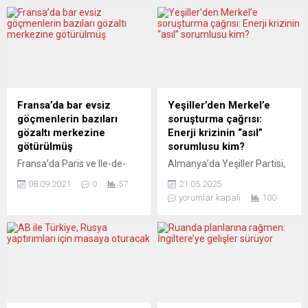
kararının uygulanmaması ve
seçimlerinden sonra
Yunanistan Yargıtayı’nın
Fransa’da yaşanan
İTB’nin yeniden tescil
“şaşkınlık” ve Avrupa’yı
başvurusunu reddetmesini
bekleyen gerçek sürprizler…
protesto etmek amacıyla
Osman Çutsay, İngilizlerden
düzenlenen eyleme katıldı.
sonra Fransızların da
Haksızlığa ve adaletsizliğe
“sandıktan sol çıkardığı”
karşı “Artık yeter!” sloganıyla
haber ve yorumlarına dikkat
Fransa’da bar evsiz
Yeşiller’den Merkel’e
düzenlenen eyleme ABTTF
çekerken, Cemil Fuat
göçmenlerin bazıları
soruşturma çağrısı:
Başkanı Halit Habip Oğlu ve
Hendek, “Seçilenlere sol
gözaltı merkezine
Enerji krizinin “asıl”
ABTTF...
diyebilir miyiz gerçekten?”
götürülmüş
sorumlusu kim?
sorusunu...
Fransa’da Paris ve Ile-de-
Almanya’da Yeşiller Partisi,
France Valiliği önünden
Angela Merkel’in Rus gazına
08.09.2021
0
57
21.05.2025
barınma vaadiyle geçen
bağımlı enerji politikasını
yorumlar kapalı
100
hafta cumartesi günü
hedef alarak bir meclis
tahliye edilen 1200’den
soruşturma komisyonu
fazla evsiz ve göçmenden
kurulmasını talep etti. Ancak
670’inin zorla Ile-de-France
uzmanlara göre bu hamle,
dışına çıkarıldığı, 11’inin
Yeşiller’in kendi
gözaltı merkezine
sorumluluğunu gizleme
götürüldüğü ortaya çıktı.
çabası. Almanya’da enerji
Göçmenlere yardım derneği
krizi tartışmaları yeniden