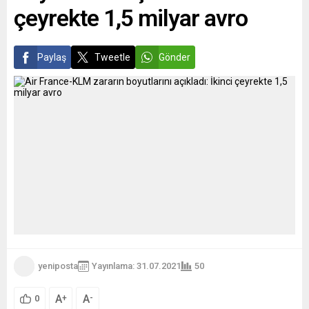
çeyrekte 1,5 milyar avro
Paylaş
Tweetle
Gönder
yeniposta
Yayınlama: 31.07.2021
50
A
A
+
-
0